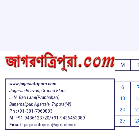
ar
o
A
d
a
e
o
p
s
k
p
M
www.jagarantripura.com
6
Jagaran Bhavan, Ground Floor
L. N. Bari Lane(Prabhubari)
13
1
Banamalipur, Agartala, Tripura(W)
20
2
Ph :
+91-381-7960883
M:
+91-9436123720/+91-9436453389
27
2
Email :
jagarantripura@gmail.com