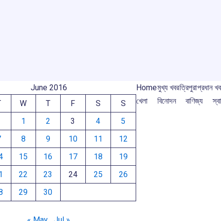
o
A
d
a
e
o
p
s
m
m
k
p
June 2016
Home
মুখ্য খবর
ত্রিপুরা
প্রধান খ
খেলা
বিনোদন
বাণিজ্য
স্বা
T
W
T
F
S
S
1
2
3
4
5
7
8
9
10
11
12
4
15
16
17
18
19
1
22
23
24
25
26
8
29
30
« May
Jul »