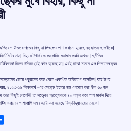
ঙ্কের মুখে বিহার, কিছু না
রী
বার অভিযোগ উত্তর পত্রে কিছু না লিখলেও পাশ করানো হয়েছে বহু ছাত্র-ছাত্রীকে|
াসিটির নাম| বিহারে টপার্স কেলেঙ্কারির সমাধান হয়নি এখনও| দুর্নীতির
সার্টিফিকেট মিলত ইতিমধ্যেই ফাঁস হয়েছে তা| এরই মাঝে সামনে এল শিক্ষাক্ষেত্রের
িয়ে অসন্তোষের জেরে পড়ুয়াদের কাছ থেকে একাধিক অভিযোগ আসছিল| তার উপর
 যায়, ২০১৩-১৬ শিক্ষাবর্ষে -এর সেকেন্ড ইয়ারে নাম এনরোল করা ছিল ৩০ জন
ায় তারা কিছুই লেখেনি| তা সত্ত্বেও প্রত্যেককে ৪০ নম্বর করে পাশ মার্কস দিয়ে
 নোটিস ধরানোর পাশাপাশি সমন জারি করা হয়েছে বিশ্ববিদ্যালয়ের তরফে|
ads
elegram
Share