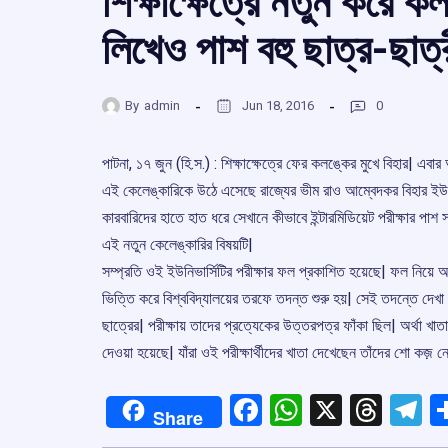
শিক্ষাক্ষেত্রে নতুন করে কল
লিখেও পাশ বহু ছাত্র-ছাত্
By
admin
Jun 18, 2016
0
পাটনা, ১৭ জুন (হি.স.) : শিক্ষাক্ষেত্রে ফের কলঙ্কের মুখে বিহার| এ
এই কেলেঙ্কারিকে উঠে এসেছে রাজ্যের ভীম রাও আম্বেদকর বিহার ইউনির্ভ
কারবারিদের হাতে হাত ধরে সেখানে কীভাবে ইন্টারমিডিয়েট পরীক্ষার পাশ 
এই নতুন কেলেঙ্কারির বিষয়টি|
সম্প্রতি ওই ইউনিভার্সিটির পরীক্ষার ফল প্রকাশিত হয়েছে| ফল ন
ভিত্তি করে বিশ্ববিদ্যালয়ের তরফে তদন্ত শুরু হয়| সেই তদন্তে দেখা
ছাত্রের| পরীক্ষায় তাদের প্রত্যেকের উত্তরপত্র ফাঁকা ছিল| অর্থা খাত
দেওয়া হয়েছে| যাঁরা ওই পরীক্ষার্থীদের খাতা দেখেছেন তাঁদের শো কজ়
Facebook
WhatsApp
X
Thre
T
Share