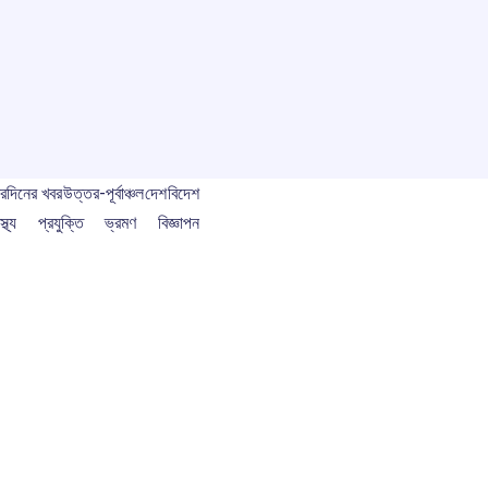
বর
দিনের খবর
উত্তর-পূর্বাঞ্চল
দেশ
বিদেশ
স্থ্য
প্রযুক্তি
ভ্রমণ
বিজ্ঞাপন