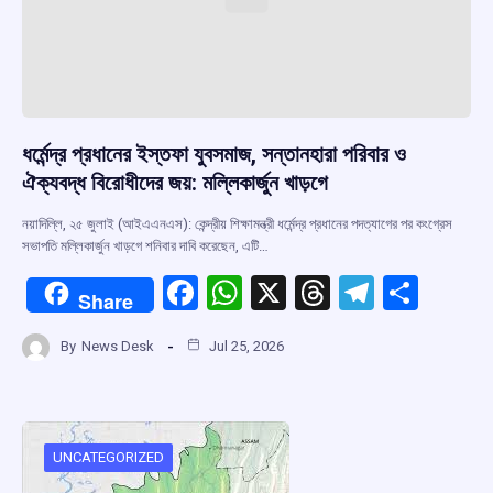
ধর্মেন্দ্র প্রধানের ইস্তফা যুবসমাজ, সন্তানহারা পরিবার ও
ঐক্যবদ্ধ বিরোধীদের জয়: মল্লিকার্জুন খাড়গে
নয়াদিল্লি, ২৫ জুলাই (আইএএনএস): কেন্দ্রীয় শিক্ষামন্ত্রী ধর্মেন্দ্র প্রধানের পদত্যাগের পর কংগ্রেস
সভাপতি মল্লিকার্জুন খাড়গে শনিবার দাবি করেছেন, এটি…
F
W
X
T
T
S
Share
a
h
hr
el
h
By
News Desk
Jul 25, 2026
ce
at
e
e
ar
b
s
a
gr
e
o
A
d
a
o
p
s
m
UNCATEGORIZED