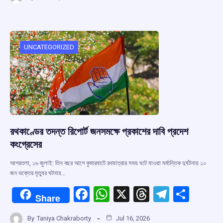
ce
at
e
e
ar
b
s
a
gr
e
o
A
d
a
o
p
s
m
UNCATEGORIZED
k
p
রথকাণ্ডের তদন্ত রিপোর্ট জনসমক্ষে প্রকাশের দাবি প্রদেশ
কংগ্রেসের
আগরতলা, ১৬ জুলাই: তিন বছর আগে কুমারঘাটে রথযাত্রার সময় ঘটে যাওয়া মর্মান্তিক দুর্ঘটনায় ১০
জন ভক্তের মৃত্যুর ঘটনায়…
F
W
X
T
T
S
Share
a
h
hr
el
h
By
Taniya Chakraborty
Jul 16, 2026