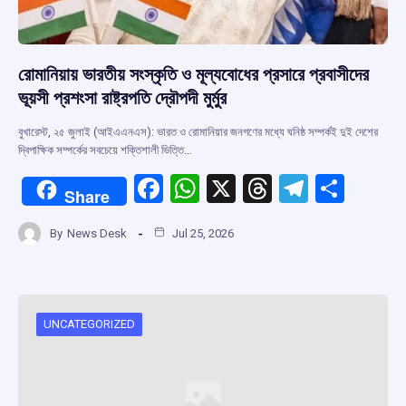
রোমানিয়ায় ভারতীয় সংস্কৃতি ও মূল্যবোধের প্রসারে প্রবাসীদের
ভূয়সী প্রশংসা রাষ্ট্রপতি দ্রৌপদী মুর্মুর
বুখারেস্ট, ২৫ জুলাই (আইএএনএস): ভারত ও রোমানিয়ার জনগণের মধ্যে ঘনিষ্ঠ সম্পর্কই দুই দেশের
দ্বিপাক্ষিক সম্পর্কের সবচেয়ে শক্তিশালী ভিত্তি…
F
W
X
T
T
S
Share
a
h
hr
el
h
By
News Desk
Jul 25, 2026
ce
at
e
e
ar
b
s
a
gr
e
o
A
d
a
o
p
s
m
UNCATEGORIZED
k
p