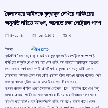
কৈলাসহরে আইনকে বৃদ্ধাঙ্গুল দেখিয়ে পার্কিংয়ের
অনুমতি লরিতে আগুন, অল্পেতে রক্ষা পেট্রোল পাম্প
By
admin
Jun 9, 2016
0
নিজস্ব
প্রতিনিধি, কৈলাসহর, ৮ জুন৷৷ আইনকে বৃদ্ধাঙ্গুল দেখিয়ে পেট্রোল পাম্পে গাড়ি
পার্কিংয়ের অনুমতি দেওয়া হল৷ আর সেই পার্কিং করা লরিতেই অগ্ণিকান্ড৷ অল্পেতে
রক্ষা পেয়েছে পেট্রোল পাম্পটি৷ ঘটনাটি ঘটেছে বুধবার রাত সাড়ে আটটা নাগাদ
কৈলাসহরে৷ ঘটনাকে কেন্দ্র করে গোটা এলাকায় তীব্র আতঙ্ক ছড়িয়ে পড়েছে৷ একই
সঙ্গে প্রশাসনের ভূমিকাতেও জনমনে তীব্র ক্ষোভ বিরাজ করছে৷
সংবাদে প্রকাশ দীর্ঘদিন ধরেই কৈলাসহর পেট্রোল পাম্পে প্রতিদিন রাতে বেশ কিছু
সংখ্যক যানবাহন পার্কিং করা অবস্থায় থাকে৷ বিশেষ করে বহিঃরাজ্য থেকে আসা
লরিগুলি৷ রাত আটটা থেকে ঐসব লরিগুলি পার্কিং করা হয়৷ পেট্রোল পাম্পে কোন
ধরনের যানবাহন পার্কিং করা আইনত নিষেধ৷ কিন্তু, পেট্রোল পাম্প কর্তৃপক্ষ সম্পূর্ণ