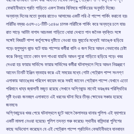
বেআইনীভাবে প্রতি গাড়িতে একশ টাকার বিনিময়ে পার্কিংয়ের অনুমতি দিচ্ছে৷
অন্যান্য দিনের মতো বুধবার রাতেও আসামের একটি লরি ঐ পাম্পে পার্কিং করানো হয়৷
লরিটির নম্বর এএস-০১-টিটি-১৫৪৬৷ চালক লরিটিকে পার্কিং করে অন্যত্র চলে যায়৷
রাত সাড়ে আটটা নাগাদ আচমকা গাড়িতে ধোয়া দেখতে পান জনৈক ব্যক্তি৷ সঙ্গে
সঙ্গেই বিষয়টি পাম্প কর্তৃপক্ষের দৃষ্টিতে নেওয়া হয়৷ মুহুর্তের মধ্যেই আতঙ্ক ছড়িয়ে
পড়ে৷ হুলুস্থুল কান্ড ঘটে যায়৷ পাম্পের কর্মীরা বালি ও জল দিয়ে আগুন নেভানোর চেষ্টা
করে৷ কিন্তু তাতে কোন ফল পাওয়া যায়নি৷ আগুন পুরো গাড়িতে ছড়িয়ে পড়ে৷ খবর
দেওয়া হয় ফায়ার সার্ভিসে৷ ফায়ার সার্ভিসের কর্মীরা ঘটনাস্থলে গিয়ে আগুন নিয়ন্ত্রণে
আনেন তিনটি ইঞ্জিন ব্যবহার করে৷ এই সময়ের মধ্যে গোটা পেট্রোল পাম্প সংলগ্ণ
এলাকায় আতঙ্কের পরিবেশ কায়েম করে৷ সবাই জানেন পেট্রোল পাম্পে যেখানে এতো
পরিমানে ধায্য জ্বালানী মজুত রয়েছে সেখানে অগ্ণিকান্ড মানেই ভয়ঙ্কর পরিস্থিতির
সৃষ্টি হওয়া৷ জনবহুল এলাকাতে এই ধরনের ঘটনা ঘিরে তীব্র ক্ষোভের সঞ্চার হয়েছে
জনমনে৷
অগ্ণিকান্ডের খবর পেয়ে ঘটনাস্থলে ছুটে আসে কৈলাসহর থানার পুলিশ৷ এই ব্যাপারে
একটি মামলা নেওয়া হয়েছে৷ পুলিশ তদন্ত শুরু করেছে৷ স্থানীয় বাসিন্দারা পুলিশের
কাছে অভিযোগ করেছেন যে এই পেট্রোল পাম্পে প্রতিদিন বেআইনীভাবে যানবাহন