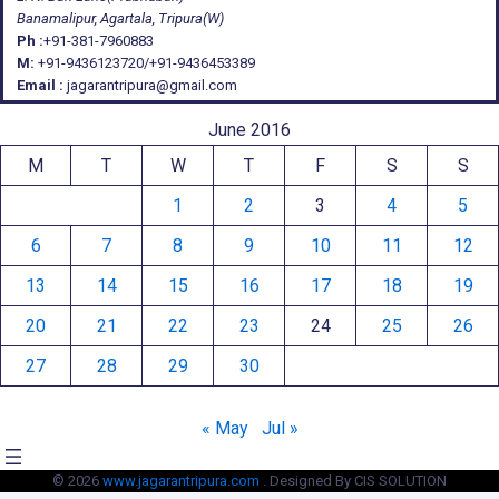
Banamalipur, Agartala, Tripura(W)
Ph :
+91-381-7960883
M:
+91-9436123720/+91-9436453389
Email :
jagarantripura@gmail.com
June 2016
M
T
W
T
F
S
S
1
2
3
4
5
6
7
8
9
10
11
12
13
14
15
16
17
18
19
20
21
22
23
24
25
26
27
28
29
30
« May
Jul »
© 2026
www.jagarantripura.com .
Designed By CIS SOLUTION