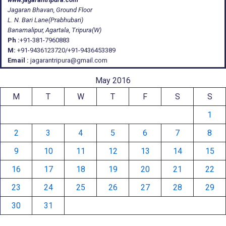
Jagaran Bhavan, Ground Floor
L. N. Bari Lane(Prabhubari)
Banamalipur, Agartala, Tripura(W)
Ph :
+91-381-7960883
M:
+91-9436123720/+91-9436453389
Email :
jagarantripura@gmail.com
May 2016
M
T
W
T
F
S
S
1
2
3
4
5
6
7
8
9
10
11
12
13
14
15
16
17
18
19
20
21
22
23
24
25
26
27
28
29
30
31