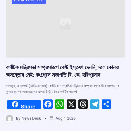
কর্ণাটক মন্ত্রিসভা সম্প্রসারণে কেউ ইস্তফা দেননি, দলে কোনও
অসন্তোষ নেই: কংগ্রেস সভাপতি বি. কে. হরিপ্রসাদ
বেঙ্গালুরু, ৪ আগস্ট (আইএএনএস): কর্ণাটকে সাম্প্রতিক মন্ত্রিসভা সম্প্রসারণকে ঘিরে কংগ্রেসের
অন্দরে ব্যাপক অসন্তোষের জল্পনা উড়িয়ে দিয়ে কর্ণাটক প্রদেশ…
F
W
X
T
T
S
Share
a
h
hr
el
h
By
News Desk
Aug 4, 2026
ce
at
e
e
ar