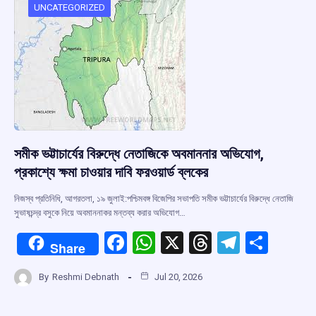
o
p
s
m
UNCATEGORIZED
k
p
সমীক ভট্টাচার্যের বিরুদ্ধে নেতাজিকে অবমাননার অভিযোগ,
প্রকাশ্যে ক্ষমা চাওয়ার দাবি ফরওয়ার্ড ব্লকের
নিজস্ব প্রতিনিধি, আগরতলা, ১৯ জুলাই:পশ্চিমবঙ্গ বিজেপির সভাপতি সমীক ভট্টাচার্যের বিরুদ্ধে নেতাজি
সুভাষচন্দ্র বসুকে নিয়ে অবমাননাকর মন্তব্য করার অভিযোগ…
F
W
X
T
T
S
Share
a
h
hr
el
h
By
Reshmi Debnath
Jul 20, 2026
ce
at
e
e
ar
b
s
a
gr
e