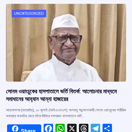
o
A
d
a
o
p
s
m
UNCATEGORIZED
k
p
সোনম ওয়াংচুকের হাসপাতালে ভর্তি বিতর্ক: আলোচনার মাধ্যমে
সমাধানের আহ্বান আন্না হাজারের
আহমেদনগর (মহারাষ্ট্র), ১৮ জুলাই (আইএএনএস): জলবায়ু আন্দোলনকারী সোনম ওয়াংচুকের শারীরিক
অবস্থার অবনতির জেরে তাঁকে দিল্লির সফদরজং হাসপাতালে ভর্তি…
F
W
X
T
T
S
Share