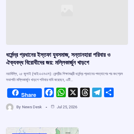
ধর্মেন্দ্র প্রধানের ইস্তফা যুবসমাজ, সন্তানহারা পরিবার ও
ঐক্যবদ্ধ বিরোধীদের জয়: মল্লিকার্জুন খাড়গে
নয়াদিল্লি, ২৫ জুলাই (আইএএনএস): কেন্দ্রীয় শিক্ষামন্ত্রী ধর্মেন্দ্র প্রধানের পদত্যাগের পর কংগ্রেস
সভাপতি মল্লিকার্জুন খাড়গে শনিবার দাবি করেছেন, এটি…
F
W
X
T
T
S
Share
a
h
hr
el
h
By
News Desk
Jul 25, 2026
ce
at
e
e
ar
b
s
a
gr
e
o
A
d
a