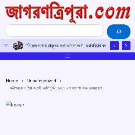
Skip
to
content
Search
‘নিজের ভাষায় মানুষের কথা শুনতে হবে’, ন্যায়বিচার ব্যবস্থাকে আরও জনমু
Home
Uncategorized
সমীক্ষাকে সত্যি হতেই আলিমুদ্দিন নেমে এল হতাশা, শুরু দোষারোপ