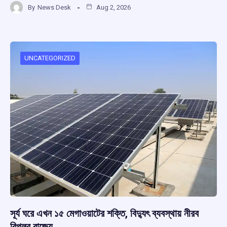
By
News Desk
Aug 2, 2026
ce
at
e
e
ar
b
s
a
gr
e
o
A
d
a
o
p
s
m
UNCATEGORIZED
k
p
সূর্য ঘরে এখন ১৫ মেগাওয়াটের শক্তি, বিদ্যুৎ ব্যবস্থায় নীরব
বিপ্লব রাজ্যে