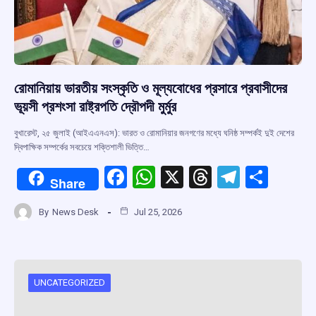
রোমানিয়ায় ভারতীয় সংস্কৃতি ও মূল্যবোধের প্রসারে প্রবাসীদের
ভূয়সী প্রশংসা রাষ্ট্রপতি দ্রৌপদী মুর্মুর
বুখারেস্ট, ২৫ জুলাই (আইএএনএস): ভারত ও রোমানিয়ার জনগণের মধ্যে ঘনিষ্ঠ সম্পর্কই দুই দেশের
দ্বিপাক্ষিক সম্পর্কের সবচেয়ে শক্তিশালী ভিত্তি…
F
W
X
T
T
S
Share
a
h
hr
el
h
By
News Desk
Jul 25, 2026
ce
at
e
e
ar
b
s
a
gr
e
o
A
d
a
o
p
s
m
UNCATEGORIZED
k
p