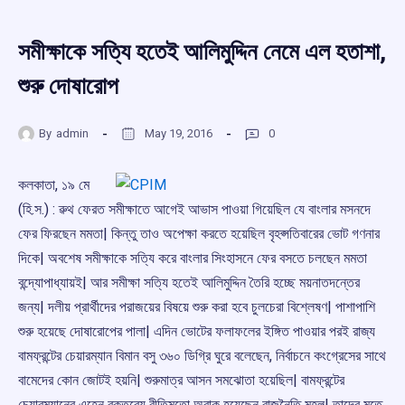
সমীক্ষাকে সত্যি হতেই আলিমুদ্দিন নেমে এল হতাশা,
শুরু দোষারোপ
By
admin
May 19, 2016
0
কলকাতা, ১৯ মে
(হি.স.) : ৱুথ ফেরত সমীক্ষাতে আগেই আভাস পাওয়া গিয়েছিল যে বাংলার মসনদে
ফের ফিরছেন মমতা| কিন্তু তাও অপেক্ষা করতে হয়েছিল বৃহপ্সতিবারের ভোট গণনার
দিকে| অবশেষ সমীক্ষাকে সত্যি করে বাংলার সিংহাসনে ফের বসতে চলছেন মমতা
বন্দ্যোপাধ্যায়ই| আর সমীক্ষা সত্যি হতেই আলিমুদ্দিন তৈরি হচ্ছে ময়নাতদন্তের
জন্য| দলীয় প্রার্থীদের পরাজয়ের বিষয়ে শুরু করা হবে চুলচেরা বিশ্লেষণ| পাশাপাশি
শুরু হয়েছে দোষারোপের পালা| এদিন ভোটের ফলাফলের ইঙ্গিত পাওয়ার পরই রাজ্য
বামফ্রন্টের চেয়ারম্যান বিমান বসু ৩৬০ ডিগ্রি ঘুরে বলেছেন, নির্বাচনে কংগ্রেসের সাথে
বামেদের কোন জোটই হয়নি| শুরুমাত্র আসন সমঝোতা হয়েছিল| বামফ্রন্টের
চেয়ারম্যানের এহেন বক্তব্যে রীতিমতো অবাক হয়েছেন রাজনৈতি মহল| তাদের মতে,