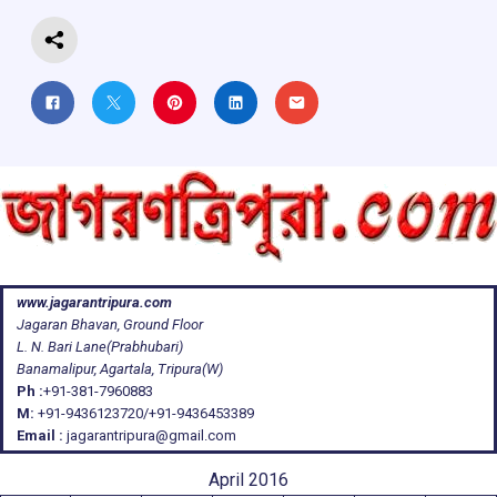
k
p
www.jagarantripura.com
Jagaran Bhavan, Ground Floor
L. N. Bari Lane(Prabhubari)
Banamalipur, Agartala, Tripura(W)
Ph :
+91-381-7960883
M:
+91-9436123720/+91-9436453389
Email :
jagarantripura@gmail.com
April 2016