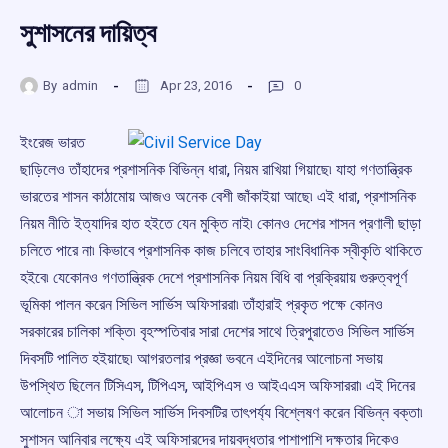
সুশাসনের দায়িত্ব
By
admin
Apr 23, 2016
0
ইংরেজ ভারত
ছাড়িলেও তাঁহাদের প্রশাসনিক বিভিন্ন ধারা, নিয়ম রাখিয়া গিয়াছে৷ যাহা গণতান্ত্রিক
ভারতের শাসন কাঠামোয় আজও অনেক বেশী জাঁকাইয়া আছে৷ এই ধারা, প্রশাসনিক
নিয়ম নীতি ইত্যাদির হাত হইতে যেন মুক্তি নাই৷ কোনও দেশের শাসন প্রণালী ছাড়া
চলিতে পারে না৷ কিভাবে প্রশাসনিক কাজ চলিবে তাহার সাংবিধানিক স্বীকৃতি থাকিতে
হইবে৷ যেকোনও গণতান্ত্রিক দেশে প্রশাসনিক নিয়ম বিধি বা প্রক্রিয়ায় গুরুত্বপূর্ণ
ভূমিকা পালন করেন সিভিল সার্ভিস অফিসাররা৷ তাঁহারাই প্রকৃত পক্ষে কোনও
সরকারের চালিকা শক্তি৷ বৃহস্পতিবার সারা দেশের সাথে ত্রিপুরাতেও সিভিল সার্ভিস
দিবসটি পালিত হইয়াছে৷ আগরতলার প্রজ্ঞা ভবনে এইদিনের আলোচনা সভায়
উপস্থিত ছিলেন টিসিএস, টিপিএস, আইপিএস ও আইএএস অফিসাররা৷ এই দিনের
আলোচন া সভায় সিভিল সার্ভিস দিবসটির তাৎপর্য্য বিশ্লেষণ করেন বিভিন্ন বক্তা৷
সুশাসন আনিবার লক্ষ্যে এই অফিসারদের দায়বদ্ধতার পাশাপাশি দক্ষতার দিকেও