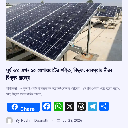
সূর্য ঘরে এখন ১৫ মেগাওয়াটের শক্তি, বিদ্যুৎ ব্যবস্থায় নীরব
বিপ্লব রাজ্যে
আগরতলা, ২৮ জুলাই:একটি বাড়ির ছাদে কয়েকটি সোলার প্যানেল। সেখান থেকেই তৈরি হচ্ছে বিদ্যুৎ।
সেই বিদ্যুৎ যাচ্ছে বাড়ির আলো,…
F
W
X
T
T
S
Share
a
h
hr
el
h
By
Reshmi Debnath
Jul 28, 2026
ce
at
e
e
ar