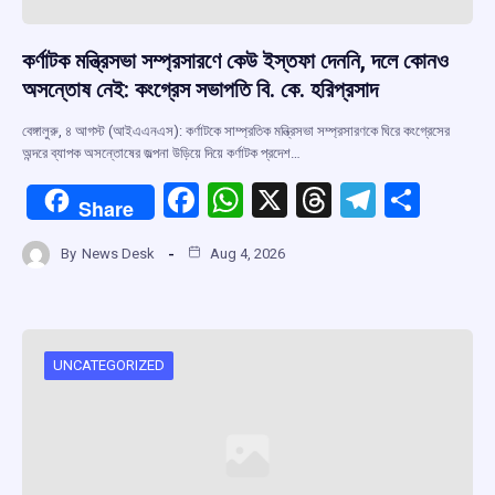
কর্ণাটক মন্ত্রিসভা সম্প্রসারণে কেউ ইস্তফা দেননি, দলে কোনও
অসন্তোষ নেই: কংগ্রেস সভাপতি বি. কে. হরিপ্রসাদ
বেঙ্গালুরু, ৪ আগস্ট (আইএএনএস): কর্ণাটকে সাম্প্রতিক মন্ত্রিসভা সম্প্রসারণকে ঘিরে কংগ্রেসের
অন্দরে ব্যাপক অসন্তোষের জল্পনা উড়িয়ে দিয়ে কর্ণাটক প্রদেশ…
F
W
X
T
T
S
Share
a
h
hr
el
h
By
News Desk
Aug 4, 2026
ce
at
e
e
ar
b
s
a
gr
e
o
A
d
a
o
p
s
m
UNCATEGORIZED
k
p