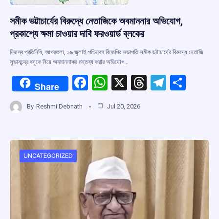
সমীক ভট্টাচার্যের বিরুদ্ধে নেতাজিকে অবমাননার অভিযোগ,
প্রকাশ্যে ক্ষমা চাওয়ার দাবি ফরওয়ার্ড ব্লকের
নিজস্ব প্রতিনিধি, আগরতলা, ১৯ জুলাই:পশ্চিমবঙ্গ বিজেপির সভাপতি সমীক ভট্টাচার্যের বিরুদ্ধে নেতাজি
সুভাষচন্দ্র বসুকে নিয়ে অবমাননাকর মন্তব্য করার অভিযোগ…
F
W
X
T
T
S
Share
a
h
hr
el
h
By
Reshmi Debnath
Jul 20, 2026
ce
at
e
e
ar
b
s
a
gr
e
o
A
d
a
o
p
s
m
UNCATEGORIZED
k
p