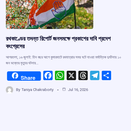
k
p
রথকাণ্ডের তদন্ত রিপোর্ট জনসমক্ষে প্রকাশের দাবি প্রদেশ
কংগ্রেসের
আগরতলা, ১৬ জুলাই: তিন বছর আগে কুমারঘাটে রথযাত্রার সময় ঘটে যাওয়া মর্মান্তিক দুর্ঘটনায় ১০
জন ভক্তের মৃত্যুর ঘটনায়…
F
W
X
T
T
S
Share
a
h
hr
el
h
By
Taniya Chakraborty
Jul 16, 2026
ce
at
e
e
ar
b
s
a
gr
e
o
A
d
a
o
p
s
m