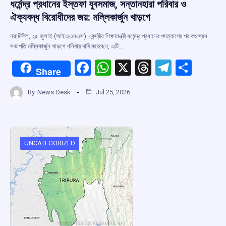
ধর্মেন্দ্র প্রধানের ইস্তফা যুবসমাজ, সন্তানহারা পরিবার ও
ঐক্যবদ্ধ বিরোধীদের জয়: মল্লিকার্জুন খাড়গে
নয়াদিল্লি, ২৫ জুলাই (আইএএনএস): কেন্দ্রীয় শিক্ষামন্ত্রী ধর্মেন্দ্র প্রধানের পদত্যাগের পর কংগ্রেস
সভাপতি মল্লিকার্জুন খাড়গে শনিবার দাবি করেছেন, এটি…
F
W
X
T
T
S
Share
a
h
hr
el
h
By
News Desk
Jul 25, 2026
ce
at
e
e
ar
b
s
a
gr
e
o
A
d
a
o
p
s
m
UNCATEGORIZED
k
p