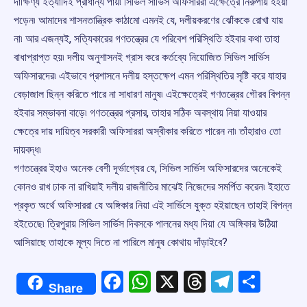
দাক্ষিণ্য ইত্যাদিই প্রাধান্য পায়৷ সিভিল সার্ভিস অফিসাররা এক্ষেত্রে নিরুপায় হইয়া
পড়েন৷ আমাদের শাসনতান্ত্রিক কাঠামো এমনই যে, দলীয়করণের ঝোঁককে রোখা যায়
না৷ আর এজন্যই, সত্যিকারের গণতন্ত্রের যে পরিবেশ পরিস্থিতি হইবার কথা তাহা
বাধাপ্রাপ্ত হয়৷ দলীয় অনুশাসনই গ্রাস করে কর্তব্যে নিয়োজিত সিভিল সার্ভিস
অফিসারদের৷ এইভাবে প্রশাসনে দলীয় হস্তক্ষেপ এমন পরিস্থিতির সৃষ্টি করে যাহার
বেড়াজাল ছিন্ন করিতে পারে না সাধারণ মানুষ৷ এইক্ষেত্রেই গণতন্ত্রের গৌরব বিপন্ন
হইবার সম্ভাবনা বাড়ে৷ গণতন্ত্রের প্রসার, তাহার সঠিক অবস্থায় নিয়া যাওয়ার
ক্ষেত্রে দায় দায়িত্ব সরকারী অফিসাররা অস্বীকার করিতে পারেন না৷ তাঁহারাও তো
দায়বদ্ধ৷
গণতন্ত্রের ইহাও অনেক বেশী দূর্ভাগ্যের যে, সিভিল সার্ভিস অফিসারদের অনেকেই
কোনও রাখ ঢাক না রাখিয়াই দলীয় রাজনীতির মাঝেই নিজেদের সমর্পিত করেন৷ ইহাতে
প্রকৃত অর্থে অফিসাররা যে অঙ্গিকার নিয়া এই সার্ভিসে যুক্ত হইয়াছেন তাহাই বিপন্ন
হইতেছে৷ ত্রিপুরায় সিভিল সার্ভিস দিবসকে পালনের মধ্য দিয়া যে অঙ্গিকার উঠিয়া
আসিয়াছে তাহাকে মূল্য দিতে না পারিলে মানুষ কোথায় দাঁড়াইবে?
Facebook
WhatsApp
X
Threads
Telegr
Shar
Share