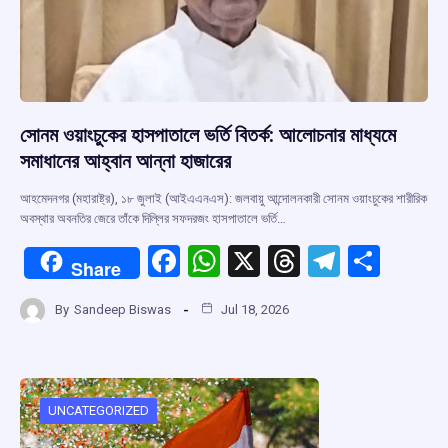
সোনম ওয়াংচুকের হাসপাতালে ভর্তি বিতর্ক: আলোচনার মাধ্যমে
সমাধানের আহ্বান আন্না হাজারের
আহমেদনগর (মহারাষ্ট্র), ১৮ জুলাই (আইএএনএস): জলবায়ু আন্দোলনকারী সোনম ওয়াংচুকের শারীরিক
অবস্থার অবনতির জেরে তাঁকে দিল্লির সফদরজং হাসপাতালে ভর্তি…
F
W
X
T
T
S
Share
a
h
hr
el
h
By
Sandeep Biswas
Jul 18, 2026
ce
at
e
e
ar
b
s
a
gr
e
o
A
d
a
o
p
s
m
UNCATEGORIZED