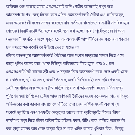
অভিযান শুরু করেছে তাতে এনএলএফটি জঙ্গি গোষ্ঠীর অনেকেই বাধ্য হয়ে
আত্মসমর্পণের পথ বেছে নিচ্ছে৷ তবে এদিন, আত্মসমর্পণকারী বৈরীরা এও জানিয়েছেন,
এমন অনেক বৈরী দলের সদস্য রয়েছেন যারা বর্তমানে বাংলাদেশের স্থায়ী নাগরিক হয়ে
গেছেন৷ বিষয়টি যথেষ্ট উদ্বেগের বলেই মনে করা হচ্ছে৷ কারণ, পূর্বোত্তরের বিভিন্ন
সন্ত্রাসবাদী সংগঠনের সাথে যুক্ত হয়ে এনএলএফটি আগামীদিনে বড় ধরনের নাশকতার
ছক কষতে শুরু করেনি তা উড়িয়ে দেওয়া যাচ্ছে না৷
রবিবার কাঞ্চনপুরে আত্মসমর্পণকারী বৈরীদের আজ সংবাদ মাধ্যমের সামনে নিয়ে এসে
রাজ্য পুলিশ তাদের কাছ থেকে বিভিন্ন অভিজ্ঞতার বিষয় তুলে ধরে৷ ১২ জন
এনএলএফটি বৈরী তাদের স্ত্রী এবং ৮ সন্তান নিয়ে আত্মসমর্পণ করে৷ সঙ্গে একটি একে
৪৭ রাইফেল, দুটি এসেলার, একটি ইনসাস, একটি জিথ্রি রাইফেল, দুটি গ্রেনেড,
১২টি ম্যাগজিন এবং ৩৬৯ রাউন্ড কার্তুজ নিয়ে তারা আত্মসমর্পণ করেন৷ এদিন রাজ্য
পুলিশের মহানির্দেশকের চেষ্টায় আত্মসমর্পণকারী বৈরীদের মধ্যে কয়েকজন তাদের তিক্ত
অভিজ্ঞতার কথা জানান৷ বাংলাদেশে ঘাঁটিতে তারা চরম আর্থিক সংকট এবং খাদ্য
সংকটে ভুগছিল৷ এনএলএফটির নেতৃত্বরা তাদের নানা প্রতিশ্রুতি দিলেও ভীষণ
দুর্ভোগের মধ্য দিয়ে জীবন অতিবাহিত হচ্ছিল৷ ফলে, ঘাঁটি থেকে পালিয়ে আত্মসমর্পণ
করা ছাড়া তাদের আর কোন রাস্তা ছিল না বলে এদিন জানায় খুশিরাই রিয়াং৷ কিন্তু