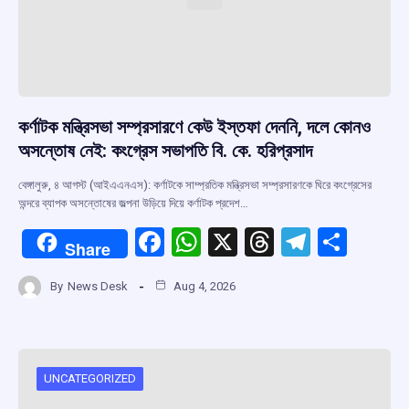
কর্ণাটক মন্ত্রিসভা সম্প্রসারণে কেউ ইস্তফা দেননি, দলে কোনও
অসন্তোষ নেই: কংগ্রেস সভাপতি বি. কে. হরিপ্রসাদ
বেঙ্গালুরু, ৪ আগস্ট (আইএএনএস): কর্ণাটকে সাম্প্রতিক মন্ত্রিসভা সম্প্রসারণকে ঘিরে কংগ্রেসের
অন্দরে ব্যাপক অসন্তোষের জল্পনা উড়িয়ে দিয়ে কর্ণাটক প্রদেশ…
F
W
X
T
T
S
Share
a
h
hr
el
h
By
News Desk
Aug 4, 2026
ce
at
e
e
ar
b
s
a
gr
e
o
A
d
a
o
p
s
m
UNCATEGORIZED