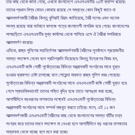
তার কাছ থেকে জানা গেছে, এখনো বাংলাদেশে এনএলএফটির ২৫টি ক্যাম্প রয়েছে৷
তাদের প্রধান বিশ্ব মোহন কোথায় রয়েছে সে সম্বন্ধে কোন কিছুই জানে না
আত্মসমর্পণকারী বৈরীরা৷ কিন্তু খুশিরাই রিয়াং জানিয়েছে, বৈরী দলের এমন অনেক
সদস্য রয়েছে যারা বর্তমানে কাগজে পত্রে বাংলাদেশী নাগরিক হয়ে গেছে৷ বাংলাদেশের
সাপছড়িতে এনএলএফটির মুখ্য কার্যালয় থেকে পালিয়ে এসে ঐ বৈরীরা সপরিবারে
আত্মসমর্পণ করেছে৷
এদিকে, রাজ্য পুলিশের মহানির্দেশক আত্মসমর্পণকারী বৈরীদের পুনর্বাসনে প্রয়োজনীয়
সমস্ত পদক্ষেপ নেবেন বলে প্রতিশ্রুতি দিয়েছেন৷ কিন্তু উদ্বেগের বিষয় হল,
এনএলএফটি জঙ্গি গোষ্ঠী পূর্বোত্তরের বিভিন্ন সন্ত্রাসবাদী সংগঠনের সাথে যুক্ত
হওয়ার ক্রমাগত চেষ্টা চালাচ্ছে বলে গোয়েন্দা মারফত রাজ্য পুলিশ খবর পেয়েছে৷
পূর্বোত্তরের বিভিন্ন সন্ত্রাসবাদী সংগঠনের সাথে এনএলএফটি জঙ্গি গোষ্ঠী যুক্ত হয়ে
গেলে স্বাভাবিকভাবেই তাদের শক্তি বৃদ্ধি হবে৷ তাতে আশঙ্কা করা হচ্ছে,
আগামীদিনে বড়ধরনের নাশকতার লক্ষ্যেই এনএলএফটি পূর্বোত্তরের বিভিন্ন
সন্ত্রাসবাদী সংগঠনের সাথে সম্পর্ক মজবুত করতে চাইছে৷ ফলে, এই ১২ জন
আত্মসমর্পণকারী এনএলএফটি বৈরীদের কাছ থেকে বাংলাদেশের সমস্ত ঘাঁটির তথ্য
সংগ্রহ করে তাদের দমনে পদক্ষেপ না নেওয়া হলে আগামীদিনে বড় ধরনের নাশকতার
সম্ভাবনা থেকে যাচ্ছে বলে মনে করা হচ্ছে৷