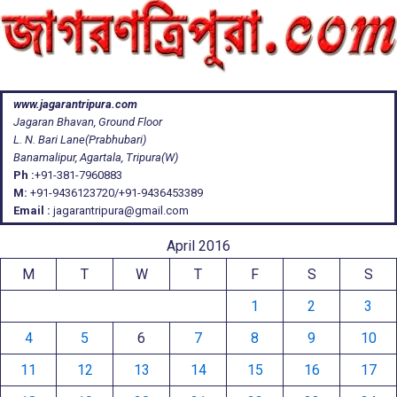
www.jagarantripura.com
Jagaran Bhavan, Ground Floor
L. N. Bari Lane(Prabhubari)
Banamalipur, Agartala, Tripura(W)
Ph :
+91-381-7960883
M:
+91-9436123720/+91-9436453389
Email :
jagarantripura@gmail.com
April 2016
M
T
W
T
F
S
S
1
2
3
4
5
6
7
8
9
10
11
12
13
14
15
16
17