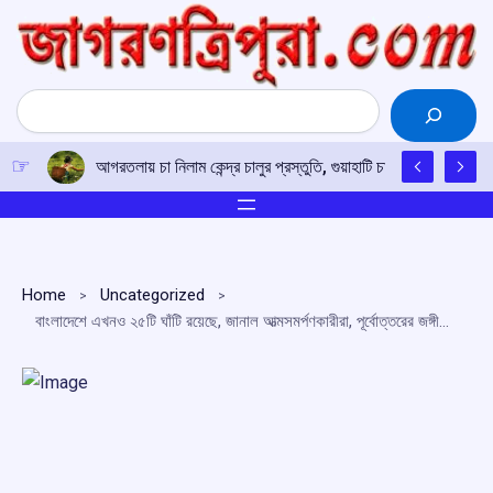
Skip
to
content
Search
আগরতলায় চা নিলাম কেন্দ্র চালুর প্রস্তুতি, গুয়াহাটি চা নিলাম কেন্দ্র পরিদর
Home
Uncategorized
বাংলাদেশে এখনও ২৫টি ঘাঁটি রয়েছে, জানাল আত্মসমর্পণকারীরা, পূর্বোত্তরের জঙ্গীদের সাথে যোগাযোগ রক্ষা করে শক্তি বাড়াতে চাইছে এনএলএফটি ঃ ডিজিপি