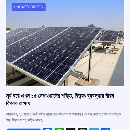
o
A
d
a
o
p
s
m
UNCATEGORIZED
k
p
সূর্য ঘরে এখন ১৫ মেগাওয়াটের শক্তি, বিদ্যুৎ ব্যবস্থায় নীরব
বিপ্লব রাজ্যে
আগরতলা, ২৮ জুলাই:একটি বাড়ির ছাদে কয়েকটি সোলার প্যানেল। সেখান থেকেই তৈরি হচ্ছে বিদ্যুৎ।
সেই বিদ্যুৎ যাচ্ছে বাড়ির আলো,…