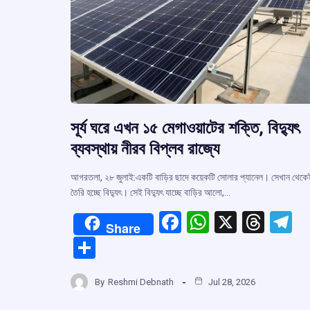
সূর্য ঘরে এখন ১৫ মেগাওয়াটের শক্তি, বিদ্যুৎ
ব্যবস্থায় নীরব বিপ্লব রাজ্যে
আগরতলা, ২৮ জুলাই:একটি বাড়ির ছাদে কয়েকটি সোলার প্যানেল। সেখান থেকে
তৈরি হচ্ছে বিদ্যুৎ। সেই বিদ্যুৎ যাচ্ছে বাড়ির আলো,…
F
W
X
T
T
Share
a
h
hr
el
S
ce
at
e
e
h
b
s
a
g
By
Reshmi Debnath
Jul 28, 2026
ar