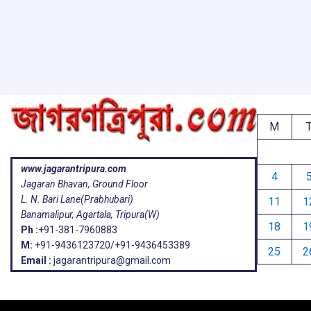
o
A
d
a
e
o
p
s
k
p
M
www.jagarantripura.com
4
Jagaran Bhavan, Ground Floor
L. N. Bari Lane(Prabhubari)
11
1
Banamalipur, Agartala, Tripura(W)
18
1
Ph :
+91-381-7960883
M:
+91-9436123720/+91-9436453389
25
2
Email :
jagarantripura@gmail.com