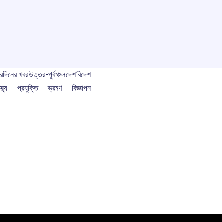
বর
দিনের খবর
উত্তর-পূর্বাঞ্চল
দেশ
বিদেশ
স্থ্য
প্রযুক্তি
ভ্রমণ
বিজ্ঞাপন