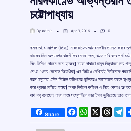
নারদকাণ্ডে আভ্যন্তরীন ত
চট্টোপাধ্যায়
By
admin
Apr 9, 2016
0
কলকাতা, ৯ এপ্রিল (হি.স.): নারদকাণ্ডে আভ্যন্তরীন তদন্ত করবে তৃণমূ
নারদের স্টিং অপারেশন রাজনীতির নোংরা খেলা, এমন দাবি করে পার্থ চ
স্টিং ভিডিও সামনে আনা হয়েছে| যাতে সাধারণ মানুষ বিভ্রান্ত হয়ে প
নোংরা খেলায় নেমেছে বিরোধীরা| এই ভিডিও দেখিয়েই নির্বাচনকে প্রভাবিত
নারদ ইসু্যতে এদিন নির্বাচন কমিশনের ভূমিকারও সমালোচনা করেন তৃণম
করে প্রচার চালিয়ে যাচ্ছে| অথচ নির্বাচন কমিশন এ নিয়ে কোনও তত্পরত
পার্থ বাবু বলেছেন, নারদ নামে সংস্থাটিকে কারা টাকা জুগিয়েছে তাও তদ
Facebook
WhatsApp
X
Thre
T
Share