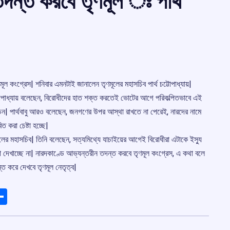
দন্ত করবে তৃণমূল ঃ পার্থ
ল কংগ্রেস| শনিবার এমনটাই জানালেন তৃণমূলের মহাসচিব পার্থ চট্টোপাধ্যায়|
ট্টোপাধ্যায় বলেছেন, বিরোধীদের হাত শক্ত করতেই ভোটের আগে পরিকল্পিতভাবে এই
ড়েন| পার্থবাবু আরও বলেছেন, জনগণের উপর আস্থা রাখতে না পেরেই, নারদের নামে
 করা চেষ্টা হচ্ছে|
ূলের মহাসচিব| তিনি বলেছেন, সত্যমিথ্যে যাচাইয়ের আগেই বিরোধীরা এটাকে ইসু্য
া দেখাচ্ছে না| নারদকাণ্ডে আভ্যন্তরীন তদন্ত করবে তৃণমূল কংগ্রেস, এ কথা বলে
ন্ত করে দেখবে তৃণমূল নেতৃত্ব|
ads
elegram
Share