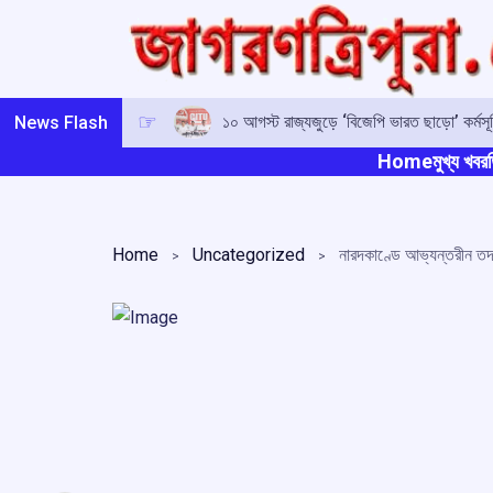
Skip
to
content
১০ আগস্ট রাজ্যজুড়ে ‘বিজেপি ভারত ছাড়ো’ কর্মস
News Flash
Home
মুখ্য খবর
ত
Home
Uncategorized
নারদকাণ্ডে আভ্যন্তরীন তদন