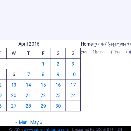
e
o
p
s
m
m
k
p
April 2016
Home
মুখ্য খবর
ত্রিপুরা
প্রধান খ
খেলা
বিনোদন
বাণিজ্য
স্বা
T
W
T
F
S
S
1
2
3
5
6
7
8
9
10
2
13
14
15
16
17
9
20
21
22
23
24
6
27
28
29
30
« Mar
May »
© 2026
www.jagarantripura.com .
Designed By CIS SOLUTION