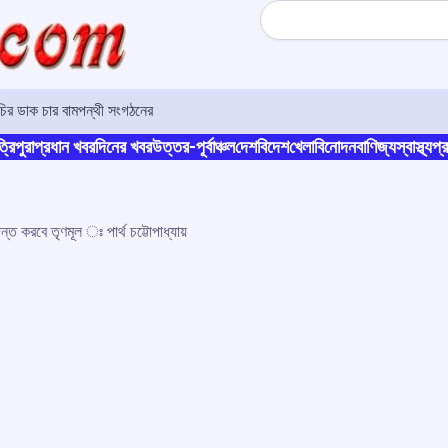
Search
ূচির ডাক চার বামপন্থী সংগঠনের
্রিপুরা
প্রধান খবর
দিনের খবর
উত্তর-পূর্বাঞ্চল
দেশ
বিদেশ
খেলা
বিনোদন
বাণিজ্য
স্বাস্থ্য
প্র
্ত করবে তৃণমূল ঃ পার্থ চট্টোপাধ্যায়