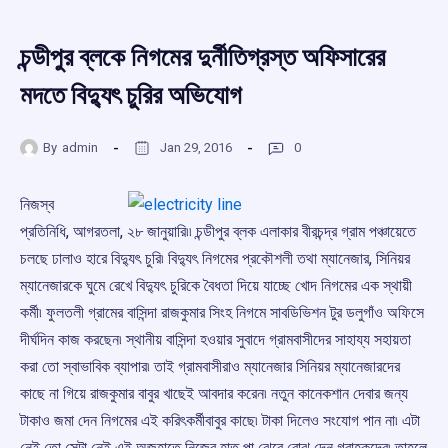
চন্ডীপুর ব্লকে নিগমের দুর্নীতিগ্রস্ত অফিসারের
মদতে বিদ্যুৎ চুরির অভিযোগ
By
admin
Jan 29, 2016
0
নিজস্ব
প্রতিনিধি, আগরতলা, ২৮ জানুয়ারি৷৷ চন্ডীপুর ব্লক এলাকার বীরচন্দ্র গ্রাম পঞ্চায়েতে
চলছে ঢালাও হারে বিদ্যুৎ চুরি৷ বিদ্যুৎ নিগমের প্রকৌশলী তথা ম্যানেজার, সিনিয়র
ম্যানেজারকে ঘুমে রেখে বিদ্যুৎ চুরিকে বৈধতা দিয়ে যাচ্ছে খোদ নিগমের এক স্থায়ী
কর্মী৷ ফুলতলী গ্রামের বাসিন্দা রাজকুমার সিংহ নিগমে সাবডিভিশন টুর ডলুগাঁও অফিসে
দীর্ঘদিন কাজ করছেন৷ স্থানীয় বাসিন্দা হওয়ার সুবাদে গ্রামবাসীদের সাহায্য সহায়তা
করা তো স্বাভাবিক ব্যাপার৷ তাই গ্রামবাসীরাও ম্যানেজার সিনিয়র ম্যানেজারদের
কাছে না গিয়ে রাজকুমার বাবুর খাছেই আবদার করেন৷ নতুন কানেকশান দেবার জন্য
টাকাও জমা দেন নিগমের এই করিৎকর্মীবাবুর কাছে৷ টাকা দিলেও সংযোগ পান না৷ এটা
নেই তো সেটা নেই এই অজুহাতে নিজের হাত পা ঝেরে বোঝ দেন গ্রাহকদের৷ তাহলে