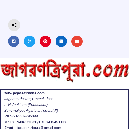
o
p
s
m
k
p
www.jagarantripura.com
Jagaran Bhavan, Ground Floor
L. N. Bari Lane(Prabhubari)
Banamalipur, Agartala, Tripura(W)
Ph :
+91-381-7960883
M:
+91-9436123720/+91-9436453389
Email :
jagarantripura@gmail.com