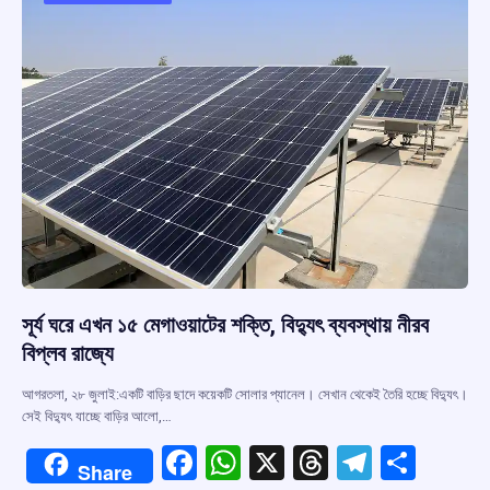
o
p
s
m
k
p
সূর্য ঘরে এখন ১৫ মেগাওয়াটের শক্তি, বিদ্যুৎ ব্যবস্থায় নীরব
বিপ্লব রাজ্যে
আগরতলা, ২৮ জুলাই:একটি বাড়ির ছাদে কয়েকটি সোলার প্যানেল। সেখান থেকেই তৈরি হচ্ছে বিদ্যুৎ।
সেই বিদ্যুৎ যাচ্ছে বাড়ির আলো,…
F
W
X
T
T
S
Share