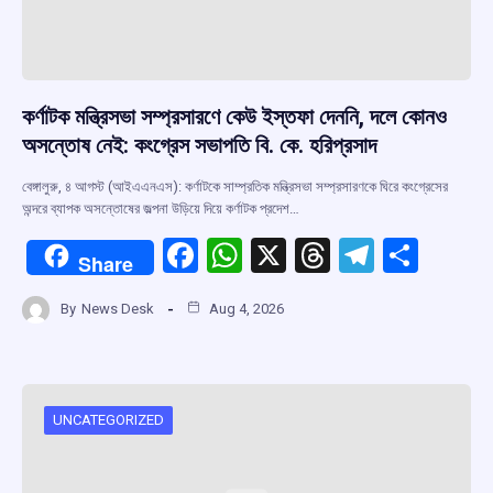
কর্ণাটক মন্ত্রিসভা সম্প্রসারণে কেউ ইস্তফা দেননি, দলে কোনও
অসন্তোষ নেই: কংগ্রেস সভাপতি বি. কে. হরিপ্রসাদ
বেঙ্গালুরু, ৪ আগস্ট (আইএএনএস): কর্ণাটকে সাম্প্রতিক মন্ত্রিসভা সম্প্রসারণকে ঘিরে কংগ্রেসের
অন্দরে ব্যাপক অসন্তোষের জল্পনা উড়িয়ে দিয়ে কর্ণাটক প্রদেশ…
F
W
X
T
T
S
Share
a
h
hr
el
h
By
News Desk
Aug 4, 2026
ce
at
e
e
ar
b
s
a
gr
e
o
A
d
a
o
p
s
m
UNCATEGORIZED
k
p