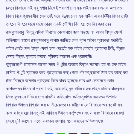
চলবে কিভাবে৷ এই বাবু মশায় নিজেই পরামর্শ দেন হুক লাইন করার জন্য৷ আপাতত
বিধান নিয়ে গ্রামবাসীরা সেভাবেই ঘরে বিদ্যুৎ নেন৷ হুক লাইন আবার মিটার রিডার নেই৷
তাহলে কি হবে মাসে মাসে তারও একটা মৌখিল বিল হয়৷ সে বিল জমা নেন
রাজকুমারবাবু৷ কিন্তু এটাকা নিগমের কোষাগারে জমা পড়ছে না৷ আবার টাস্ক ফোর্স
অভিযানে নামলে রাজকুমারবাবু আগাম জানিয়ে দেন৷ ব্যস অবৈধ গ্রাহকরা যথারীতি
লাইন কেটে দেন৷ টাস্ক ফোর্স চলে যেতেই হুক লাইন যেতেই গ্রাহকরা টিভি, ফ্রিজ
দেদার বিদ্যুৎ ব্যবহার করছে৷ স্বীকার করলেন এক গ্রামবাসী৷
ভুক্তভোগী জানালেন অনেক সময় খঁুটির অভাবে বিদ্যুৎ সংযোগ হয় না৷ হুক লাইন
মাস্টার খঁুটি ম্যানেজ করে গ্রাহকদের কাছ থেকে পাঁচশো,ছয়শো টাকা যার কাছে যত
টাকা নিচ্ছেন অসহায় গ্রাহকরা দিতে বাধ্য হচ্ছেন৷ তবে এই লেনদেনে কোন
কাগজপত্র হিসাব বা প্রমাণ নেই৷ আর তাই বুক বাজিয়ে হুক লাইন মাস্টার রাজকুমার
সিংহ ফুৎকারে উড়িয়ে দেন যাবতীয় অভিযোগ৷ কর্মসংসৃকতির অন্যতম উপাদান
বিশ্বাস৷ ঊর্ধতন বিশ্বাস করবেন নীচেরস্তরের কর্মীদের৷ সে বিশ্বাসে ভর করেই সব
কাজ সর্বত্র হয়৷ কিন্তু এই অফিসে ঊর্ধতন কর্তৃপক্ষের সৎ ও সরল বিশ্বাসের দরজা
ভেঙ্গে চুরি করছেন৷ এতো ভয়ংকর ব্যাপার, মনে করছেন অভিজ্ঞমহল৷