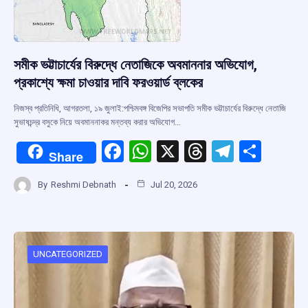
সমীক ভট্টাচার্যের বিরুদ্ধে নেতাজিকে অবমাননার অভিযোগ,
প্রকাশ্যে ক্ষমা চাওয়ার দাবি ফরওয়ার্ড ব্লকের
নিজস্ব প্রতিনিধি, আগরতলা, ১৯ জুলাই:পশ্চিমবঙ্গ বিজেপির সভাপতি সমীক ভট্টাচার্যের বিরুদ্ধে নেতাজি
সুভাষচন্দ্র বসুকে নিয়ে অবমাননাকর মন্তব্য করার অভিযোগ…
F
W
X
T
T
S
Share
a
h
hr
el
h
By
Reshmi Debnath
Jul 20, 2026
ce
at
e
e
ar
b
s
a
gr
e
o
A
d
a
o
p
s
m
UNCATEGORIZED
k
p