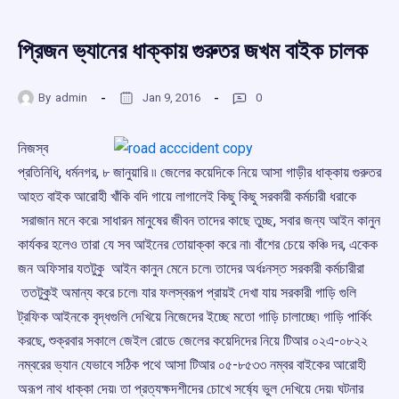
প্রিজন ভ্যানের ধাক্কায় গুরুতর জখম বাইক চালক
By
admin
Jan 9, 2016
0
নিজস্ব
প্রতিনিধি, ধর্মনগর, ৮ জানুয়ারি ৷৷ জেলের কয়েদিকে নিয়ে আসা গাড়ীর ধাক্কায় গুরুতর
আহত বাইক আরোহী খাঁকি বদি গায়ে লাগালেই কিছু কিছু সরকারী কর্মচারী ধরাকে
সরাজান মনে করে৷ সাধারন মানুষের জীবন তাদের কাছে তুচ্ছ, সবার জন্য আইন কানুন
কার্যকর হলেও তারা যে সব আইনের তোয়াক্কা করে না৷ বাঁশের চেয়ে কঞ্চি দর, একেক
জন অফিসার যতটুকু আইন কানুন মেনে চলে৷ তাদের অর্ধঃনস্ত সরকারী কর্মচারীরা
ততটুকুই অমান্য করে চলে৷ যার ফলস্বরূপ প্রায়ই দেখা যায় সরকারী গাড়ি গুলি
ট্রফিক আইনকে বৃদ্ধগুলি দেখিয়ে নিজেদের ইচ্ছে মতো গাড়ি চালাচ্ছে৷ গাড়ি পার্কিং
করছে, শুক্রবার সকালে জেইল রোডে জেলের কয়েদিদের নিয়ে টিআর ০২এ-০৮২২
নম্বরের ভ্যান যেভাবে সঠিক পথে আসা টিআর ০৫-৮৫৩৩ নম্বর বাইকের আরোহী
অরূপ নাথ ধাক্কা দেয়৷ তা প্রত্যক্ষদশীদের চোখে সর্ষ্যে ভুল দেখিয়ে দেয়৷ ঘটনার