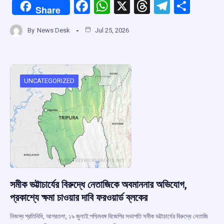
F
W
X
T
T
S
Share
a
h
hr
el
h
By
News Desk
Jul 25, 2026
ce
at
e
e
ar
b
s
a
gr
e
o
A
d
a
o
p
s
m
UNCATEGORIZED
k
p
সমীক ভট্টাচার্যের বিরুদ্ধে নেতাজিকে অবমাননার অভিযোগ,
প্রকাশ্যে ক্ষমা চাওয়ার দাবি ফরওয়ার্ড ব্লকের
নিজস্ব প্রতিনিধি, আগরতলা, ১৯ জুলাই:পশ্চিমবঙ্গ বিজেপির সভাপতি সমীক ভট্টাচার্যের বিরুদ্ধে নেতাজি