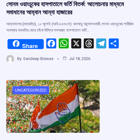
সোনম ওয়াংচুকের হাসপাতালে ভর্তি বিতর্ক: আলোচনার মাধ্যমে
সমাধানের আহ্বান আন্না হাজারের
আহমেদনগর (মহারাষ্ট্র), ১৮ জুলাই (আইএএনএস): জলবায়ু আন্দোলনকারী সোনম ওয়াংচুকের শারীরিক
অবস্থার অবনতির জেরে তাঁকে দিল্লির সফদরজং হাসপাতালে ভর্তি…
F
W
X
T
T
S
Share
a
h
hr
el
h
By
Sandeep Biswas
Jul 18, 2026
ce
at
e
e
ar
b
s
a
gr
e
o
A
d
a
o
p
s
m
UNCATEGORIZED
k
p