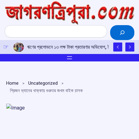
Skip
to
content
Search
ঋণের প্রলোভনে ১৩ লক্ষ টাকা প্রতারণার অভিযোগ, টাকা ফেরতের দাবিতে 
Home
Uncategorized
প্রিজন ভ্যানের ধাক্কায় গুরুতর জখম বাইক চালক