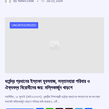
By
News Desk
Jul 25, 2026
ce
at
e
e
ar
b
s
a
gr
e
o
A
d
a
o
p
s
m
UNCATEGORIZED
k
p
ধর্মেন্দ্র প্রধানের ইস্তফা যুবসমাজ, সন্তানহারা পরিবার ও
ঐক্যবদ্ধ বিরোধীদের জয়: মল্লিকার্জুন খাড়গে
নয়াদিল্লি, ২৫ জুলাই (আইএএনএস): কেন্দ্রীয় শিক্ষামন্ত্রী ধর্মেন্দ্র প্রধানের পদত্যাগের পর কংগ্রেস
সভাপতি মল্লিকার্জুন খাড়গে শনিবার দাবি করেছেন, এটি…