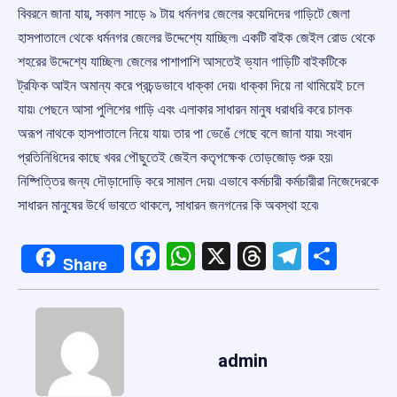
বিবরনে জানা যায়, সকাল সাড়ে ৯ টায় ধর্মনগর জেলের কয়েদিদের গাড়িটে জেলা
হাসপাতালে থেকে ধর্মনগর জেলের উদ্দেশ্যে যাচ্ছিল৷ একটি বাইক জেইল রোড থেকে
শহরের উদ্দেশ্যে যাচ্ছিল৷ জেলের পাশাপাশি আসতেই ভ্যান গাড়িটি বাইকটিকে
ট্রফিক আইন অমান্য করে প্রচন্ডভাবে ধাক্কা দেয়৷ ধাক্কা দিয়ে না থামিয়েই চলে
যায়৷ পেছনে আসা পুলিশের গাড়ি এবং এলাকার সাধারন মানুষ ধরাধরি করে চালক
অরূপ নাথকে হাসপাতালে নিয়ে যায়৷ তার পা ভেঙেঁ গেছে বলে জানা যায়৷ সংবাদ
প্রতিনিধিদের কাছে খবর পৌছুতেই জেইল কতৃপক্ষেক তোড়জোড় শুরু হয়৷
নিষ্পিত্তির জন্য দৌড়াদোড়ি করে সামাল দেয়৷ এভাবে কর্মচারী কর্মচারীরা নিজেদেরকে
সাধারন মানুষের উর্ধে ভাবতে থাকলে, সাধারন জনগনের কি অবস্থা হবে৷
Facebook
WhatsApp
X
Threads
Telegr
Shar
Share
admin