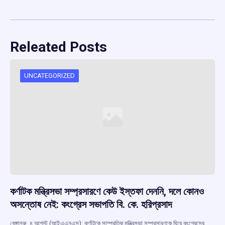
Releated Posts
UNCATEGORIZED
কর্ণাটক মন্ত্রিসভা সম্প্রসারণে কেউ ইস্তফা দেননি, দলে কোনও
অসন্তোষ নেই: কংগ্রেস সভাপতি বি. কে. হরিপ্রসাদ
বেঙ্গালুরু, ৪ আগস্ট (আইএএনএস): কর্ণাটকে সাম্প্রতিক মন্ত্রিসভা সম্প্রসারণকে ঘিরে কংগ্রেসের