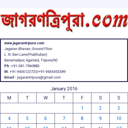
www.jagarantripura.com
Jagaran Bhavan, Ground Floor
L. N. Bari Lane(Prabhubari)
Banamalipur, Agartala, Tripura(W)
Ph :
+91-381-7960883
M:
+91-9436123720/+91-9436453389
Email :
jagarantripura@gmail.com
January 2016
M
T
W
T
F
S
S
1
2
3
4
5
6
7
8
9
10