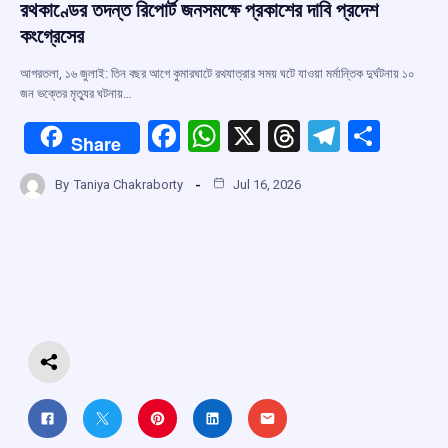
রথকাণ্ডের তদন্ত রিপোর্ট জনসমক্ষে প্রকাশের দাবি প্রদেশ
কংগ্রেসের
আগরতলা, ১৬ জুলাই: তিন বছর আগে কুমারঘাটে রথযাত্রার সময় ঘটে যাওয়া মর্মান্তিক দুর্ঘটনায় ১০
জন ভক্তের মৃত্যুর ঘটনায়…
F
W
X
T
T
S
Share
a
h
hr
el
h
By
Taniya Chakraborty
Jul 16, 2026
ce
at
e
e
ar
b
s
a
gr
e
o
A
d
a
o
p
s
m
k
p