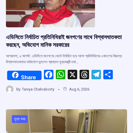
এডিসিতে নির্বাচিত প্রতিনিধিরাই জনগণের সাথে বিশ্বাসঘাতকতা
করছেন, অভিযোগ মানিক সরকারের
আগরতলা, ৬ আগস্ট: এডিসিতে জনগণের ভোটে নির্বাচিত হয়ে আসা প্রতিনিধিদের একাংশের বিরুদ্ধে
বিশ্বাসঘাতকতার অভিযোগ তুললেন প্রাক্তন মুখ্যমন্ত্রী তথা…
F
W
X
T
T
S
Share
a
h
hr
el
h
By
Taniya Chakraborty
Aug 6, 2026
ce
at
e
e
ar
b
s
a
gr
e
o
A
d
a
o
p
s
m
মুখ্য খবর
k
p