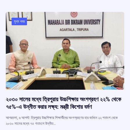
b
s
a
gr
e
o
A
d
a
o
p
s
m
মুখ্য খবর
k
p
২০৩০ সালের মধ্যে ত্রিপুরায় উচ্চশিক্ষায় অংশগ্রহণ ২২% থেকে
৭৫%-এ উন্নীত করার লক্ষ্য: মন্ত্রী কিশোর বর্মণ
আগরতলা, ৬ আগস্ট: ত্রিপুরায় উচ্চশিক্ষায় শিক্ষার্থীদের অংশগ্রহণের হার বর্তমান ২২ শতাংশ থেকে
২০৩০ সালের মধ্যে ৭৫ শতাংশে উন্নীত…