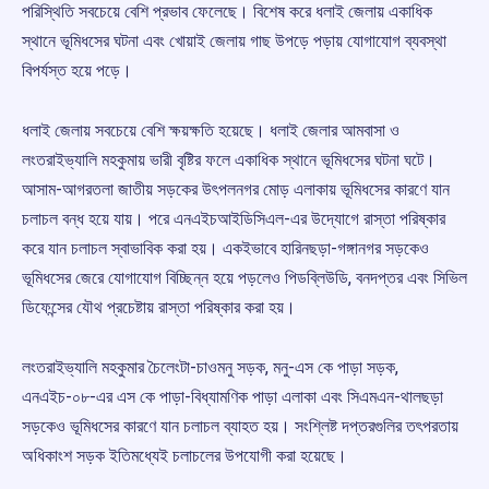
পরিস্থিতি সবচেয়ে বেশি প্রভাব ফেলেছে। বিশেষ করে ধলাই জেলায় একাধিক
স্থানে ভূমিধসের ঘটনা এবং খোয়াই জেলায় গাছ উপড়ে পড়ায় যোগাযোগ ব্যবস্থা
বিপর্যস্ত হয়ে পড়ে।
ধলাই জেলায় সবচেয়ে বেশি ক্ষয়ক্ষতি হয়েছে। ধলাই জেলার আমবাসা ও
লংতরাইভ্যালি মহকুমায় ভারী বৃষ্টির ফলে একাধিক স্থানে ভূমিধসের ঘটনা ঘটে।
আসাম-আগরতলা জাতীয় সড়কের উৎপলনগর মোড় এলাকায় ভূমিধসের কারণে যান
চলাচল বন্ধ হয়ে যায়। পরে এনএইচআইডিসিএল-এর উদ্যোগে রাস্তা পরিষ্কার
করে যান চলাচল স্বাভাবিক করা হয়। একইভাবে হারিনছড়া-গঙ্গানগর সড়কেও
ভূমিধসের জেরে যোগাযোগ বিচ্ছিন্ন হয়ে পড়লেও পিডব্লিউডি, বনদপ্তর এবং সিভিল
ডিফেন্সের যৌথ প্রচেষ্টায় রাস্তা পরিষ্কার করা হয়।
লংতরাইভ্যালি মহকুমার চৈলেংটা-চাওমনু সড়ক, মনু-এস কে পাড়া সড়ক,
এনএইচ-০৮-এর এস কে পাড়া-বিধ্যামণিক পাড়া এলাকা এবং সিএমএন-থালছড়া
সড়কেও ভূমিধসের কারণে যান চলাচল ব্যাহত হয়। সংশ্লিষ্ট দপ্তরগুলির তৎপরতায়
অধিকাংশ সড়ক ইতিমধ্যেই চলাচলের উপযোগী করা হয়েছে।