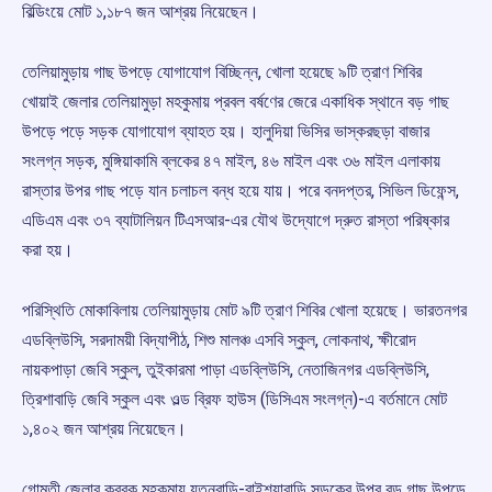
বিল্ডিংয়ে মোট ১,১৮৭ জন আশ্রয় নিয়েছেন।
তেলিয়ামুড়ায় গাছ উপড়ে যোগাযোগ বিচ্ছিন্ন, খোলা হয়েছে ৯টি ত্রাণ শিবির
খোয়াই জেলার তেলিয়ামুড়া মহকুমায় প্রবল বর্ষণের জেরে একাধিক স্থানে বড় গাছ
উপড়ে পড়ে সড়ক যোগাযোগ ব্যাহত হয়। হালুদিয়া ভিসির ভাস্করছড়া বাজার
সংলগ্ন সড়ক, মুঙ্গিয়াকামি ব্লকের ৪৭ মাইল, ৪৬ মাইল এবং ৩৬ মাইল এলাকায়
রাস্তার উপর গাছ পড়ে যান চলাচল বন্ধ হয়ে যায়। পরে বনদপ্তর, সিভিল ডিফেন্স,
এডিএম এবং ৩৭ ব্যাটালিয়ন টিএসআর-এর যৌথ উদ্যোগে দ্রুত রাস্তা পরিষ্কার
করা হয়।
পরিস্থিতি মোকাবিলায় তেলিয়ামুড়ায় মোট ৯টি ত্রাণ শিবির খোলা হয়েছে। ভারতনগর
এডব্লিউসি, সরদাময়ী বিদ্যাপীঠ, শিশু মালঞ্চ এসবি স্কুল, লোকনাথ, ক্ষীরোদ
নায়কপাড়া জেবি স্কুল, তুইকারমা পাড়া এডব্লিউসি, নেতাজিনগর এডব্লিউসি,
ত্রিশাবাড়ি জেবি স্কুল এবং ওল্ড ব্রিফ হাউস (ডিসিএম সংলগ্ন)-এ বর্তমানে মোট
১,৪০২ জন আশ্রয় নিয়েছেন।
গোমতী জেলার করবুক মহকুমায় যতনবাড়ি-রাইশ্যাবাড়ি সড়কের উপর বড় গাছ উপড়ে