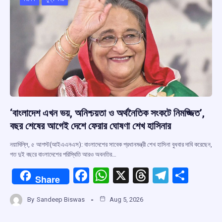
o
p
s
m
k
p
‘বাংলাদেশ এখন ভয়, অনিশ্চয়তা ও অর্থনৈতিক সংকটে নিমজ্জিত’,
বছর শেষের আগেই দেশে ফেরার ঘোষণা শেখ হাসিনার
নয়াদিল্লি, ৫ আগস্ট(আইএএনএস): বাংলাদেশের সাবেক প্রধানমন্ত্রী শেখ হাসিনা বুধবার দাবি করেছেন,
গত দুই বছরে বাংলাদেশের পরিস্থিতি আরও অবনতির…
F
W
X
T
T
S
Share
a
h
hr
el
h
By
Sandeep Biswas
Aug 5, 2026
ce
at
e
e
ar