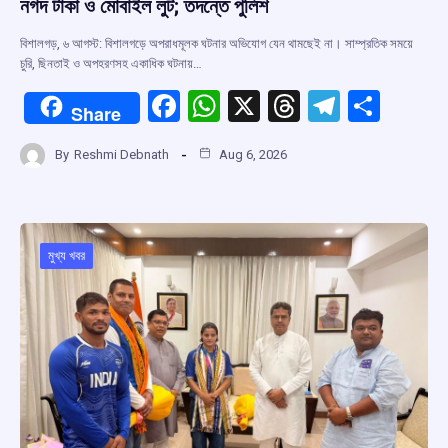
নগদ টাকা ও মোবাইল লুট; তদন্তে পুলিশ
বিশালগড়, ৬ আগস্ট: বিশালগড়ে অপরাধমূলক ঘটনার অভিযোগ যেন থামছেই না। সাম্প্রতিক সময়ে
চুরি, ছিনতাই ও অপহরণসহ একাধিক ঘটনায়…
F
W
X
T
T
S
Share
a
h
hr
el
h
By
Reshmi Debnath
Aug 6, 2026
ce
at
e
e
ar
b
s
a
gr
e
o
A
d
a
o
p
s
m
মুখ্য খবর
k
p