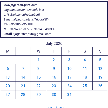
www.jagarantripura.com
Jagaran Bhavan, Ground Floor
L. N. Bari Lane(Prabhubari)
Banamalipur, Agartala, Tripura(W)
Ph :
+91-381-7960883
M:
+91-9436123720/+91-9436453389
Email :
jagarantripura@gmail.com
July 2026
M
T
W
T
F
S
S
1
2
3
4
5
6
7
8
9
10
11
12
13
14
15
16
17
18
19
20
21
22
23
24
25
26
27
28
29
30
31