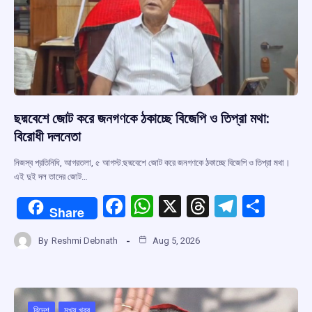
ছদ্মবেশে জোট করে জনগণকে ঠকাচ্ছে বিজেপি ও তিপ্রা মথা:
বিরোধী দলনেতা
নিজস্ব প্রতিনিধি, আগরতলা, ৫ আগস্ট:ছদ্মবেশে জোট করে জনগণকে ঠকাচ্ছে বিজেপি ও তিপ্রা মথা।
এই দুই দল তাদের জোট…
F
W
X
T
T
S
Share
a
h
hr
el
h
By
Reshmi Debnath
Aug 5, 2026
ce
at
e
e
ar
b
s
a
gr
e
o
A
d
a
বিদেশ
মুখ্য খবর