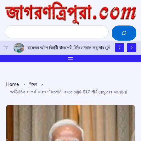
Skip
to
content
Search
রাজ্যের অটল বিহারী বাজপেয়ী রিজিওন্যাল ক্যান্সার সেন্টারে উত্তর-পূর্ব
Home
বিদেশ
অর্থনৈতিক সম্পর্ক আরও শক্তিশালী করতে মোদি-ইইউ শীর্ষ নেতৃত্বের আলোচনা