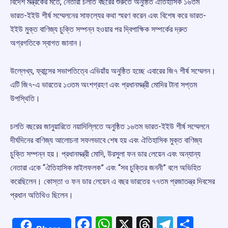
বিদেশ মন্ত্রকের মতে, নেতারা চলতি বছরের শুরুতে অনুষ্ঠিত ঐতিহাসিক ১৬তম
ভারত-ইইউ শীর্ষ সম্মেলনের সাফল্যের কথা স্মরণ করেন এবং বিশেষ করে ভারত-
ইইউ মুক্ত বাণিজ্য চুক্তি সম্পন্ন হওয়ার পর দ্বিপাক্ষিক সম্পর্কের দ্রুত
অগ্রগতিকে স্বাগত জানান।
উল্লেখ্য, ফ্রান্সের সভাপতিত্বে এভিয়াঁয় অনুষ্ঠিত হচ্ছে এবারের জি৭ শীর্ষ সম্মেলন।
এটি জি৭-এ ভারতের ১৩তম অংশগ্রহণ এবং প্রধানমন্ত্রী মোদির টানা সপ্তম
উপস্থিতি।
চলতি বছরের জানুয়ারিতে নয়াদিল্লিতে অনুষ্ঠিত ১৬তম ভারত-ইইউ শীর্ষ সম্মেলনে
দীর্ঘদিনের বাণিজ্য আলোচনা সফলভাবে শেষ হয় এবং ঐতিহাসিক মুক্ত বাণিজ্য
চুক্তি সম্পন্ন হয়। প্রধানমন্ত্রী মোদি, উরসুলা ফন ডার লেয়েন এবং অন্যান্য
নেতারা একে “ঐতিহাসিক মাইলফলক” এবং “সব চুক্তির জননী” বলে অভিহিত
করেছিলেন। কোস্তা ও ফন ডার লেয়েন এ বছর ভারতের ৭৭তম প্রজাতন্ত্র দিবসের
প্রধান অতিথিও ছিলেন।
Facebook
WhatsApp
X
Threads
Telegr
Shar