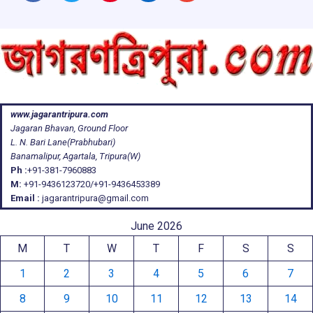
www.jagarantripura.com
Jagaran Bhavan, Ground Floor
L. N. Bari Lane(Prabhubari)
Banamalipur, Agartala, Tripura(W)
Ph :
+91-381-7960883
M:
+91-9436123720/+91-9436453389
Email :
jagarantripura@gmail.com
June 2026
M
T
W
T
F
S
S
1
2
3
4
5
6
7
8
9
10
11
12
13
14