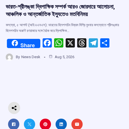
ভারত-শ্রীলঙ্কা দ্বিপাক্ষিক সম্পর্ক আরও জোরদারে আলোচনা,
আঞ্চলিক ও আন্তর্জাতিক ইস্যুতেও মতবিনিময়
কলম্বো, ৫ আগস্ট (আইএএনএস): ভারতের বিদেশসচিব বিক্রম মিশ্রি বুধবার কলম্বোতে শ্রীলঙ্কার
বিদেশসচিব অরুণি রণরাজার সঙ্গে বৈঠক করে দ্বিপাক্ষিক…
F
W
X
T
T
S
Share
a
h
hr
el
h
By
News Desk
Aug 5, 2026
ce
at
e
e
ar
b
s
a
gr
e
o
A
d
a
o
p
s
m
k
p