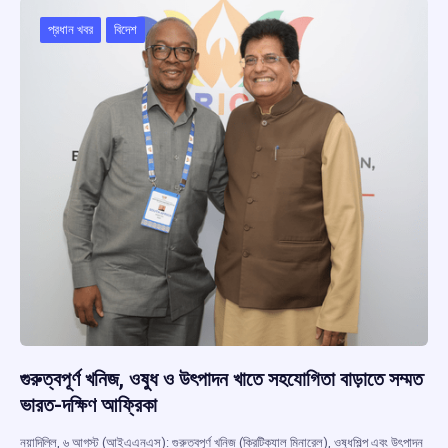
o
A
d
a
o
p
s
m
প্রধান খবর
বিদেশ
k
p
গুরুত্বপূর্ণ খনিজ, ওষুধ ও উৎপাদন খাতে সহযোগিতা বাড়াতে সম্মত
ভারত-দক্ষিণ আফ্রিকা
নয়াদিল্লি, ৬ আগস্ট (আইএএনএস): গুরুত্বপূর্ণ খনিজ (ক্রিটিক্যাল মিনারেল), ওষুধশিল্প এবং উৎপাদন