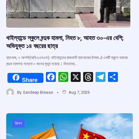
থাইল্যান্ডে স্কুলে বন্দুক হামলা, নিহত ৮, আহত ৩০-এর বেশি;
অভিযুক্ত ১৪ বছরের ছাত্র
ব্যাংকক, ৭ আগস্ট(আইএএনএস): থাইল্যান্ডের রাজধানী ব্যাংককের উপকণ্ঠে একটি স্কুলে ভয়াবহ
বন্দুক হামলায় অন্তত ৮ জনের মৃত্যু হয়েছে। নিহতদের…
F
W
X
T
T
S
Share
a
h
hr
el
h
By
Sandeep Biswas
Aug 7, 2026
ce
at
e
e
ar
b
s
a
gr
e
o
A
d
a
o
p
s
m
বিদেশ
k
p