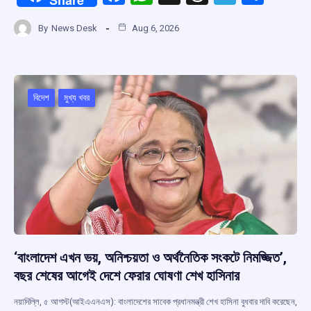
a
h
hr
el
h
By
News Desk
Aug 6, 2026
ce
at
e
e
ar
b
s
a
gr
e
o
A
d
a
o
p
s
m
বিদেশ
মুখ্য খবর
k
p
‘বাংলাদেশ এখন ভয়, অনিশ্চয়তা ও অর্থনৈতিক সংকটে নিমজ্জিত’,
বছর শেষের আগেই দেশে ফেরার ঘোষণা শেখ হাসিনার
নয়াদিল্লি, ৫ আগস্ট(আইএএনএস): বাংলাদেশের সাবেক প্রধানমন্ত্রী শেখ হাসিনা বুধবার দাবি করেছেন,