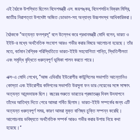
এই বৈঠকে উপস্থিত ছিলেন বিদেশমন্ত্রী এস. জয়শঙ্কর, বিদেশসচিব বিক্রম মিস্রি,
জাতীয় নিরাপত্তা উপদেষ্টা অজিত ডোভাল-সহ অন্যান্য উচ্চপদস্থ আধিকারিকরা।
বৈঠককে “অত্যন্ত ফলপ্রসূ” বলে উল্লেখ করে প্রধানমন্ত্রী মোদি বলেন, ভারত ও
ইইউ-র মধ্যে অর্থনৈতিক সংযোগ আরও গভীর করার বিষয়ে আলোচনা হয়েছে। তাঁর
মতে, বর্তমান বৈশ্বিক পরিস্থিতিতে ভারত-ইইউ সহযোগিতা শান্তি, স্থিতিশীলতা
এবং সমৃদ্ধি বৃদ্ধিতে গুরুত্বপূর্ণ ভূমিকা পালন করতে পারে।
এক্স-এ মোদি লেখেন, “আজ এভিয়াঁয় ইউরোপীয় কাউন্সিলের সভাপতি আন্তোনিও
কোস্তা এবং ইউরোপীয় কমিশনের সভাপতি উরসুলা ফন ডার লেয়েনের সঙ্গে সাক্ষাৎ
অত্যন্ত আনন্দদায়ক ছিল। বছরের শুরুতে ভারতের প্রজাতন্ত্র দিবস উদযাপনে
তাঁদের আতিথ্য দিতে পেরে আমরা গর্বিত ছিলাম। ভারত-ইইউ সম্পর্কের জন্য এটি
অত্যন্ত গুরুত্বপূর্ণ সময়, কারণ আমরা মুক্ত বাণিজ্য চুক্তি সম্পন্ন করেছি।
আলোচনায় ভবিষ্যতে অর্থনৈতিক সম্পর্ক আরও গভীর করার উপায় নিয়ে কথা
হয়েছে।”