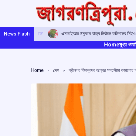
Skip
to
content
এসআইআর ইস্যুতে রাজ্য নির্বাচন কমিশনের সিই
News Flash
Home
মুখ্য খবর
ত
Home
দেশ
শ্রীনগর বিমানবন্দর বন্ধের সময়সীমা কমানোর