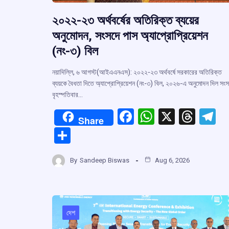
২০২২-২৩ অর্থবর্ষের অতিরিক্ত ব্যয়ের
অনুমোদন, সংসদে পাস অ্যাপ্রোপ্রিয়েশন
(নং-৩) বিল
নয়াদিল্লি, ৬ আগস্ট(আইএএনএস): ২০২২-২৩ অর্থবর্ষে সরকারের অতিরিক্ত
ব্যয়কে বৈধতা দিতে অ্যাপ্রোপ্রিয়েশন (নং-৩) বিল, ২০২৬-এ অনুমোদন দিল স
বৃহস্পতিবার…
F
W
X
T
T
Share
a
h
hr
el
S
ce
at
e
e
h
b
s
a
g
By
Sandeep Biswas
Aug 6, 2026
ar
o
A
d
a
e
o
p
s
k
p
দেশ