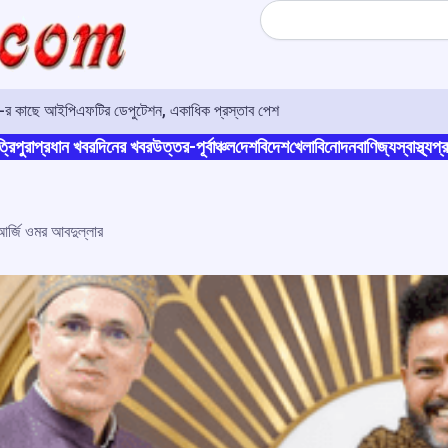
Search
ও-র কাছে আইপিএফটির ডেপুটেশন, একাধিক প্রস্তাব পেশ
্রিপুরা
প্রধান খবর
দিনের খবর
উত্তর-পূর্বাঞ্চল
দেশ
বিদেশ
খেলা
বিনোদন
বাণিজ্য
স্বাস্থ্য
প্র
 আর্জি ওমর আবদুল্লার