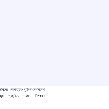
বর
দিনের খবর
উত্তর-পূর্বাঞ্চল
দেশ
বিদেশ
স্থ্য
প্রযুক্তি
ভ্রমণ
বিজ্ঞাপন