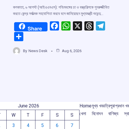
m
কলকাতা, ৬ আগস্ট (আইএএনএস): পশ্চিমবঙ্গের চা ও বস্ত্রশিল্পকে পুনরুজ্জীবিত
করতে কেন্দ্র সর্বাত্মক সহযোগিতা করবে বলে জানিয়েছেন মুখ্যমন্ত্রী শুভেন্দু…
F
W
X
T
T
Share
a
h
hr
el
S
ce
at
e
e
h
b
s
a
gr
By
News Desk
Aug 6, 2026
ar
o
A
d
a
e
o
p
s
m
k
p
June 2026
Home
মুখ্য খবর
ত্রিপুরা
প্রধান খ
খেলা
বিনোদন
বাণিজ্য
স্বা
T
W
T
F
S
S
2
3
4
5
6
7