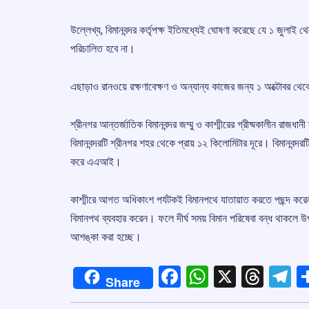
উল্লেখ্য, বিমানবন্দর কর্তৃপক্ষ ইতিমধ্যেই ঘোষণা করেছে যে ১ জুলাই 
পরিচালিত হবে না।
এছাড়াও রানওয়ে রক্ষণাবেক্ষণ ও অন্যান্য কাজের জন্য ১ অক্টোবর থেকে ১
শ্রীনগর আন্তর্জাতিক বিমানবন্দর জম্মু ও কাশ্মীরের গ্রীষ্মকালীন রাজধ
বিমানবন্দরটি শ্রীনগর শহর থেকে প্রায় ১২ কিলোমিটার দূরে। বিমানবন্দ
করে এএআই।
কাশ্মীরে আগত অধিকাংশ পর্যটকই বিমানপথে যাতায়াত করতে পছন্দ করেন
বিমানপথ ব্যবহার করেন। ফলে দীর্ঘ সময় বিমান পরিষেবা বন্ধ থাকলে উ
আশঙ্কা করা হচ্ছে।
Facebook
WhatsApp
X
Thre
T
Share