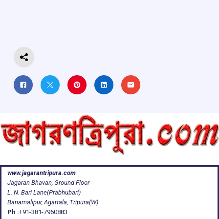
o
A
d
a
o
p
s
m
k
p
www.jagarantripura.com
Jagaran Bhavan, Ground Floor
L. N. Bari Lane(Prabhubari)
Banamalipur, Agartala, Tripura(W)
Ph :
+91-381-7960883