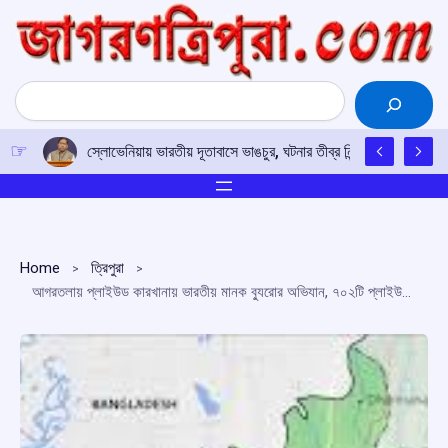
Skip
to
content
Search
স্লোভেনিয়ায় ভারতীয় দূতাবাসে ভাঙচুর, ঘটনার তীব্র নিন্দা নয়াদিল্লির; দোষ
Home
ত্রিপুরা
আগরতলায় প্লাইউড কারখানায় ভারতীয় মানক ব্যুরোর অভিযান, ৭০২টি প্লাইউড জব্দ