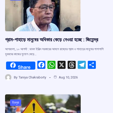
k
p
গ্রাম-পাহাড়ে মানুষের অধিকার কেড়ে নেওয়া হচ্ছে : জিতেন্দ্র
আগরতলা, ১০ আগস্ট : ডাবল ইঞ্জিন সরকারের আমলে রাজ্যের গ্রাম ও পাহাড়ের মানুষের পাশাপাশি
যুবকদের কাজের সুযোগ কেড়ে…
F
W
X
T
T
S
Share
a
h
hr
el
h
By
Taniya Chakraborty
Aug 10, 2026
ce
at
e
e
ar
b
s
a
gr
e
o
A
d
a
o
p
s
m
ত্রিপুরা