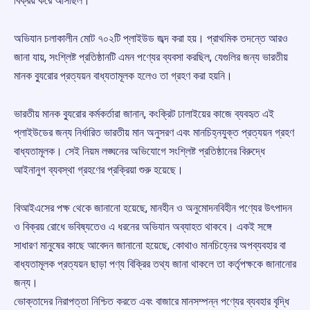
বিক্রয় করে আসছিল।
অভিযান চলাকালীন মোট ৭০২টি প্লাইউড জব্দ করা হয়। প্রাথমিক তদন্তে আরও
জানা যায়, সংশ্লিষ্ট প্রতিষ্ঠানটি এমন পণ্যের ব্যবসা করছিল, যেগুলির জন্য ভারতীয়
মানক ব্যুরোর প্রত্যয়ন বাধ্যতামূলক হলেও তা গ্রহণ করা হয়নি।
ভারতীয় মানক ব্যুরোর কর্মকর্তারা জানান, কংক্রিট ঢালাইয়ের কাজে ব্যবহৃত এই
প্লাইউডের জন্য নির্ধারিত ভারতীয় মান অনুসরণ এবং মানচিহ্নযুক্ত প্রত্যয়ন গ্রহণ
বাধ্যতামূলক। সেই নিয়ম লঙ্ঘনের অভিযোগে সংশ্লিষ্ট প্রতিষ্ঠানের বিরুদ্ধে
আইনানুগ ব্যবস্থা গ্রহণের প্রক্রিয়া শুরু হয়েছে।
বিআইএসের পক্ষ থেকে জানানো হয়েছে, মানহীন ও অনুমোদনবিহীন পণ্যের উৎপাদন
ও বিক্রয় রোধে ভবিষ্যতেও এ ধরনের অভিযান অব্যাহত থাকবে। একই সঙ্গে
সাধারণ মানুষের কাছে আবেদন জানানো হয়েছে, কোথাও মানচিহ্নের অপব্যবহার বা
বাধ্যতামূলক প্রত্যয়ন ছাড়া পণ্য বিক্রির তথ্য জানা থাকলে তা কর্তৃপক্ষকে জানানোর
জন্য।
ভোক্তাদের নিরাপত্তা নিশ্চিত করতে এবং বাজারে মানসম্পন্ন পণ্যের ব্যবহার বৃদ্ধি