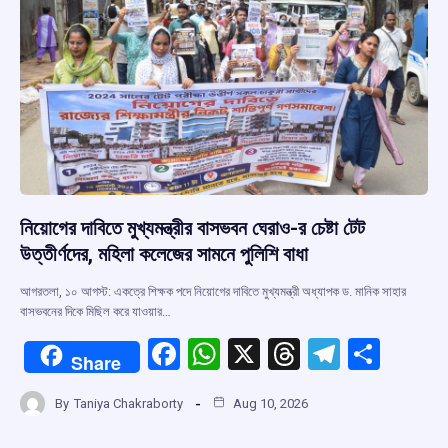
নিয়োগের দাবিতে মুখ্যমন্ত্রীর বাসভবন ঘেরাও-র চেষ্টা টেট
উত্তীর্ণদের, মহিলা কলেজের সামনে পুলিশি বাধা
আগরতলা, ১০ আগস্ট: একত্রে শিক্ষক পদে নিয়োগের দাবিতে মুখ্যমন্ত্রী অধ্যাপক ড. মানিক সাহার
বাসভবনের দিকে মিছিল করে যাওয়ার…
F
W
X
T
T
S
Share
a
h
hr
el
h
By
Taniya Chakraborty
Aug 10, 2026
ce
at
e
e
ar