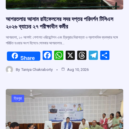
আগরতলায় আসাম রাইফেলসের সদর দপ্তর পরিদর্শন টিসিএস
২০২৬ ব্যাচের ২৭ পরীক্ষাধীন কর্মীর
আগরতলা, ১০ আগস্ট: পেশাগত ওরিয়েন্টেশন এবং ত্রিপুরার নিরাপত্তা ও প্রশাসনিক ব্যবস্থার সঙ্গে
পরিচিত হওয়ার অংশ হিসেবে সোমবার আগরতলায়…
F
W
X
T
T
S
Share
a
h
hr
el
h
By
Taniya Chakraborty
Aug 10, 2026
ce
at
e
e
ar
b
s
a
gr
e
o
A
d
a
o
p
s
m
ত্রিপুরা
k
p