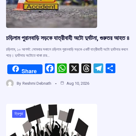
k
p
চড়িলাম পুরানবাড়ি সড়কে যাত্রীবাহী অটো দুর্ঘটনা, গুরুতর আহত ৪
চড়িলাম, ১০ আগস্ট: সোমবার সকালে চড়িলাম পুরানবাড়ি সড়কে একটি যাত্রীবাহী অটো দুর্ঘটনার কবলে
পড়ে। দুর্ঘটনায় অটোতে থাকা চার…
F
W
X
T
T
S
Share
a
h
hr
el
h
By
Reshmi Debnath
Aug 10, 2026
ce
at
e
e
ar
b
s
a
gr
e
o
A
d
a
o
p
s
m
ত্রিপুরা
k
p