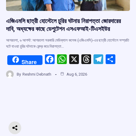
এজিএমসি ছাত্রী হোস্টেলে চুরির ঘটনায় নিরাপত্তা জোরদারের
দাবি, অধ্যক্ষের কাছে ডেপুটেশন এসএফআই-টিএসইউর
আগরতলা, ৬ আগস্ট: আগরতলা সরকারি মেডিক্যাল কলেজ (এজিএমসি)-এর ছাত্রী হোস্টেলে সম্প্রতি
ঘটে যাওয়া চুরির ঘটনাকে কেন্দ্র করে নিরাপত্তা…
F
W
X
T
T
S
Share
a
h
hr
el
h
By
Reshmi Debnath
Aug 6, 2026
ce
at
e
e
ar
b
s
a
gr
e
o
A
d
a
o
p
s
m
k
p