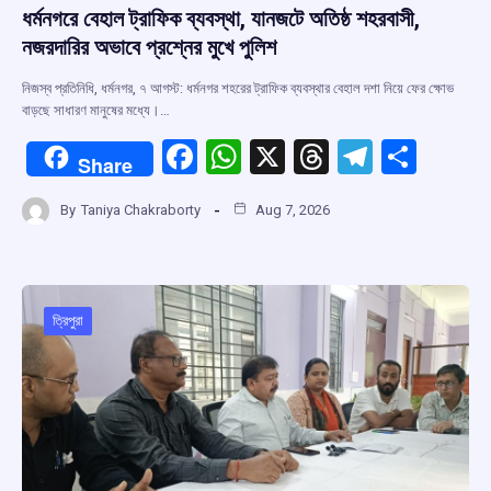
ধর্মনগরে বেহাল ট্রাফিক ব্যবস্থা, যানজটে অতিষ্ঠ শহরবাসী,
নজরদারির অভাবে প্রশ্নের মুখে পুলিশ
নিজস্ব প্রতিনিধি, ধর্মনগর, ৭ আগস্ট: ধর্মনগর শহরের ট্রাফিক ব্যবস্থার বেহাল দশা নিয়ে ফের ক্ষোভ
বাড়ছে সাধারণ মানুষের মধ্যে।…
F
W
X
T
T
S
Share
a
h
hr
el
h
By
Taniya Chakraborty
Aug 7, 2026
ce
at
e
e
ar
b
s
a
gr
e
o
A
d
a
o
p
s
m
ত্রিপুরা
k
p