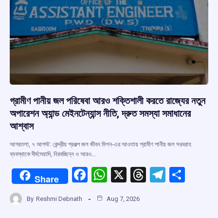
গ্রামীণ পানীয় জল পরিষেবা আরও শক্তিশালী করতে রাজ্যের নতুন
অপারেশন অ্যান্ড মেইনটেন্যান্স নীতি, দ্রুত সমস্যা সমাধানের
আশ্বাস
আগরতলা, ৭ আগস্ট: কেন্দ্রীয় প্রকল্প জল জীবন মিশন-এর আওতায় গ্রামীণ পানীয় জল সরবরাহ
ব্যবস্থাকে দীর্ঘমেয়াদি, নিরবচ্ছিন্ন ও আরও…
F
W
X
T
T
S
Share
a
h
hr
el
h
By
Reshmi Debnath
Aug 7, 2026
ce
at
e
e
ar