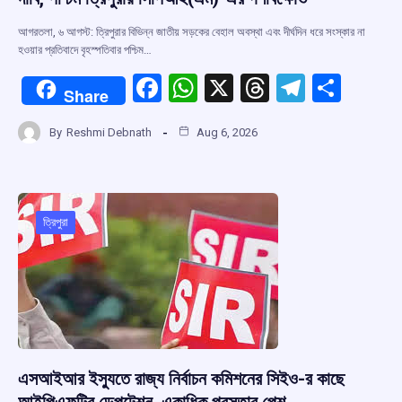
আগরতলা, ৬ আগস্ট: ত্রিপুরার বিভিন্ন জাতীয় সড়কের বেহাল অবস্থা এবং দীর্ঘদিন ধরে সংস্কার না
হওয়ার প্রতিবাদে বৃহস্পতিবার পশ্চিম…
F
W
X
T
T
S
Share
a
h
hr
el
h
By
Reshmi Debnath
Aug 6, 2026
ce
at
e
e
ar
b
s
a
gr
e
o
A
d
a
o
p
s
m
ত্রিপুরা
k
p
এসআইআর ইস্যুতে রাজ্য নির্বাচন কমিশনের সিইও-র কাছে