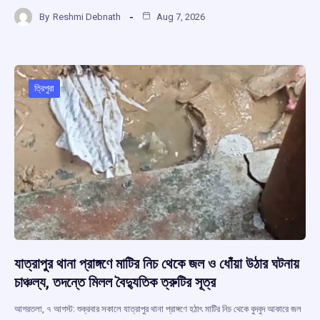
a
h
hr
el
h
By
Reshmi Debnath
Aug 7, 2026
ce
at
e
e
ar
b
s
a
gr
e
o
A
d
a
o
p
s
m
ত্রিপুরা
k
p
যাত্রাপুর থানা প্রাঙ্গণে মাটির নিচ থেকে জল ও ধোঁয়া উঠার ঘটনায়
চাঞ্চল্য, তদন্তে মিলল বৈদ্যুতিক ত্রুটির সূত্র
আগরতলা, ৭ আগস্ট: শুক্রবার সকালে যাত্রাপুর থানা প্রাঙ্গণে হঠাৎ মাটির নিচ থেকে বুদবুদ আকারে জল