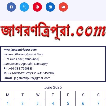
www.jagarantripura.com
Jagaran Bhavan, Ground Floor
L. N. Bari Lane(Prabhubari)
Banamalipur, Agartala, Tripura(W)
Ph :
+91-381-7960883
M:
+91-9436123720/+91-9436453389
Email :
jagarantripura@gmail.com
June 2026
M
T
W
T
F
S
S
1
2
3
4
5
6
7