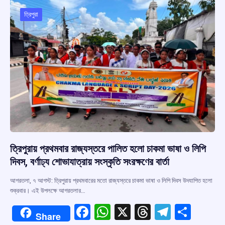
ত্রিপুরা
ত্রিপুরায় প্রথমবার রাজ্যস্তরে পালিত হলো চাকমা ভাষা ও লিপি
দিবস, বর্ণাঢ্য শোভাযাত্রায় সংস্কৃতি সংরক্ষণের বার্তা
আগরতলা, ৭ আগস্ট: ত্রিপুরায় প্রথমবারের মতো রাজ্যস্তরে চাকমা ভাষা ও লিপি দিবস উদযাপিত হলো
শুক্রবার। এই উপলক্ষে আগরতলার…
F
W
X
T
T
S
Share