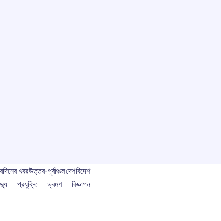
বর
দিনের খবর
উত্তর-পূর্বাঞ্চল
দেশ
বিদেশ
স্থ্য
প্রযুক্তি
ভ্রমণ
বিজ্ঞাপন