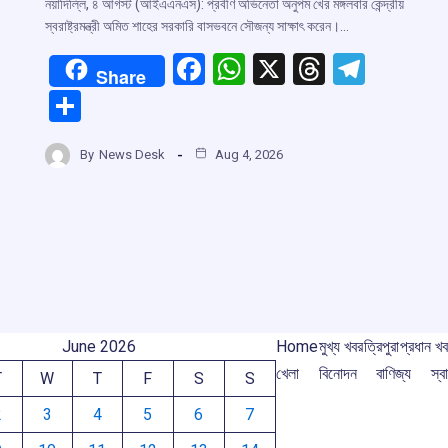
নয়াদিল্লি, ৪ আগস্ট (আইএএনএস): প্রবীণ অভিনেতা অনুপম খের মঙ্গলবার কেন্দ্রীয়
স্বরাষ্ট্রমন্ত্রী অমিত শাহের সরকারি বাসভবনে সৌজন্য সাক্ষাৎ করেন।…
F
W
X
T
T
Share
a
h
hr
el
S
ce
at
e
e
h
r
b
s
a
gr
By
News Desk
Aug 4, 2026
ar
o
A
d
a
e
m
o
p
s
m
k
p
June 2026
Home
মুখ্য খবর
ত্রিপুরা
প্রধান খ
খেলা
বিনোদন
বাণিজ্য
স্বা
T
W
T
F
S
S
2
3
4
5
6
7