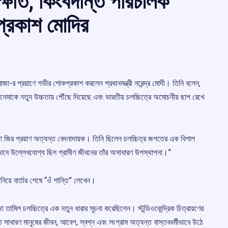
ক্ষতি, কিংবদন্তি পরিচালক
প্রকাশ মোদির
া-র প্রয়াণে গভীর শোকপ্রকাশ করলেন প্রধানমন্ত্রী নরেন্দ্র মোদী। তিনি বলেন,
েমাকে নতুন উচ্চতায় পৌঁছে দিয়েছে এবং ভারতীয় চলচ্চিত্রে অমোচনীয় ছাপ রেখে
তীরাজা জির প্রয়াণ অত্যন্ত বেদনাদায়ক। তিনি ছিলেন চলচ্চিত্র জগতের এক বিশাল
শেষভাবে উল্লেখযোগ্য ছিল গ্রামীণ জীবনের তাঁর অসাধারণ উপস্থাপনা।”
ানিয়ে বার্তার শেষে “ওঁ শান্তি” লেখেন।
া তামিল চলচ্চিত্রে এক নতুন ধারার সূচনা করেছিলেন। স্টুডিওকেন্দ্রিক চিত্রায়ণের
তে সাধারণ মানুষের জীবন, আবেগ, স্বপ্ন এবং সংগ্রাম অত্যন্ত বাস্তবধর্মীভাবে উঠে