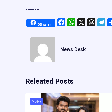
______
Facebook
WhatsApp
X
Thre
T
Share
News Desk
Releated Posts
বিনোদন