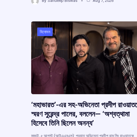
b
s
a
g
By
Sandeep Biswas
Aug 7, 2026
ar
o
A
d
a
e
o
p
s
k
p
বিনোদন
‘মহাভারত’-এর সহ-অভিনেতা প্রদীপ রাওয়াত
স্মরণ সুরেন্দ্র পালের, বললেন— ‘অশ্বত্থামা
হিসেবে তিনি ছিলেন অনন্য’
মুম্বই, ৫ আগস্ট (আইএএনএস): প্রয়াত অভিনেতা প্রদীপ রাম সিং রাওয়াতকে