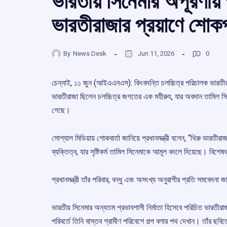
ভারতীয় সিনেমার অপূরণীয় 
ভারতীরাজার প্রয়াণে শোক
By
News Desk
Jun 11, 2026
0
চেন্নাই, ১১ জুন (আইএএনএস): কিংবদন্তি চলচ্চিত্র পরিচালক ভারতীরাজ
ভারতীরাজা ছিলেন চলচ্চিত্র জগতের এক মহীরুহ, যার অবদান তামিল সিন
গেছে।
সোশ্যাল মিডিয়ায় শোকবার্তা জানিয়ে প্রধানমন্ত্রী বলেন, “থিরু ভার
ব্যক্তিত্ব, যার সৃষ্টিকর্ম তামিল সিনেমাকে আমূল বদলে দিয়েছে। বি
প্রধানমন্ত্রী তাঁর পরিবার, বন্ধু এবং অসংখ্য অনুরাগীর প্রতি সমবেদনা জ
ভারতীয় সিনেমার অন্যতম প্রভাবশালী নির্মাতা হিসেবে পরিচিত ভারতীরাজ
পরিবর্তে তিনি বাস্তব গ্রামীণ পরিবেশে গল্প বলার পথ দেখান। তাঁর ছবি