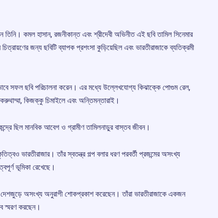
রেন তিনি। কমল হাসান, রজনীকান্ত এবং শ্রীদেবী অভিনীত এই ছবি তামিল সিনেমার
ত্রায়ণের জন্য ছবিটি ব্যাপক প্রশংসা কুড়িয়েছিল এবং ভারতীরাজাকে ব্যতিক্রমী
ভাবে সফল ছবি পরিচালনা করেন। এর মধ্যে উল্লেখযোগ্য কিঝাক্কে পোগুম রেল,
 করুথাম্মা, কিজক্কু চিমাইলে এবং অন্তিমন্তারাই।
েন্দ্রে ছিল মানবিক আবেগ ও গ্রামীণ তামিলনাড়ুর বাস্তব জীবন।
িত্বও ভারতীরাজার। তাঁর স্বতন্ত্র গল্প বলার ধরণ পরবর্তী প্রজন্মের অসংখ্য
্বপূর্ণ ভূমিকা রেখেছে।
ব এবং দেশজুড়ে অসংখ্য অনুরাগী শোকপ্রকাশ করেছেন। তাঁরা ভারতীরাজাকে একজন
েবে স্মরণ করছেন।