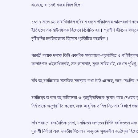
এসেছে, যা সেই সময়ে বিরল ছিল।
১৯৭৭ সালে ১৬ ভায়াথিনাইল ছবির মাধ্যমে পরিচালনায় আত্মপ্রকাশ ক
ইতিহাসে এক মাইলফলক হিসেবে বিবেচিত হয়। গ্রামীণ জীবনের বাস্তব চি
দৃষ্টিভঙ্গির চলচ্চিত্রকার হিসেবে প্রতিষ্ঠিত করেছিল।
পরবর্তী কয়েক দশকে তিনি একাধিক সমালোচক-প্রশংসিত ও বাণিজ্যিক
আলাইগাল ওইভাথিল্লাই, মান ভাসানাই, মুধল মারিয়াধাই, ভেধাম পুধিথু,
তাঁর বহু চলচ্চিত্রে সামাজিক সমস্যার কথা উঠে এসেছে, তবে সেগুলির ক
চলচ্চিত্র জগতে বহু অভিনেতা ও প্রযুক্তিবিদকে সুযোগ করে দেওয়ার কৃত
নির্মাতাকে অনুপ্রাণিত করেছে এবং আধুনিক তামিল সিনেমার বিকাশে গুরুত
তাঁর প্রয়াণে রাজনৈতিক নেতা, চলচ্চিত্র জগতের বিশিষ্ট ব্যক্তিত্
দূরদর্শী নির্মাতা এবং ভারতীয় সিনেমার অন্যতম সৃজনশীল কণ্ঠস্বর হিস