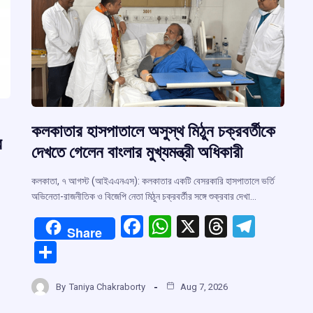
কলকাতার হাসপাতালে অসুস্থ মিঠুন চক্রবর্তীকে
র
দেখতে গেলেন বাংলার মুখ্যমন্ত্রী অধিকারী
কলকাতা, ৭ আগস্ট (আইএএনএস): কলকাতার একটি বেসরকারি হাসপাতালে ভর্তি
অভিনেতা-রাজনীতিক ও বিজেপি নেতা মিঠুন চক্রবর্তীর সঙ্গে শুক্রবার দেখা…
F
W
X
T
T
Share
a
h
hr
el
S
ce
at
e
e
h
b
s
a
gr
By
Taniya Chakraborty
Aug 7, 2026
ar