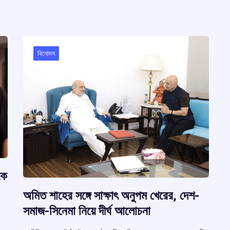
o
A
d
a
e
r
o
p
s
m
k
p
m
বিনোদন
কে
অমিত শাহের সঙ্গে সাক্ষাৎ অনুপম খেরের, দেশ-
সমাজ-সিনেমা নিয়ে দীর্ঘ আলোচনা