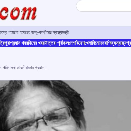
Search
রে পাঠানো হয়েছে: জম্মু-কাশ্মীরের স্বাস্থ্যমন্ত্রী
্রিপুরা
প্রধান খবর
দিনের খবর
উত্তর-পূর্বাঞ্চল
দেশ
বিদেশ
খেলা
বিনোদন
বাণিজ্য
স্বাস্থ্য
প্র
ভারতীয় সিনেমার অপূরণীয় ক্ষতি, কিংবদন্তি পরিচালক ভারতীরাজার প্রয়াণে শোকপ্রকাশ মোদির