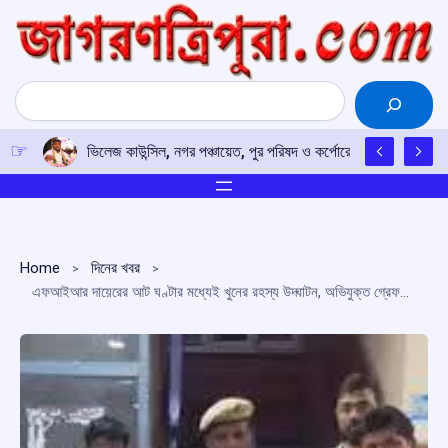
Skip
to
content
Search
ভিলেজ কাউন্সিল, নগর পঞ্চায়েত, পুর পরিষদ ও কর্পোরেশন নির্বাচন নিয়ে প্র
Home
দিনের খবর
এফআইআর দায়েরের আট ঘণ্টার মধ্যেই খুনের রহস্য উদ্ঘাটন, অভিযুক্ত গ্রেফতার দিল্লি পুলিশের