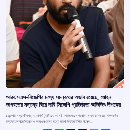
আরএসএস-বিজেপির মধ্যে সমন্বয়ের অভাব রয়েছে, মোহন
ভাগবতের মন্তব্য ঘিরে দাবি সিজেপি প্রতিষ্ঠাতা অভিজিৎ দীপকের
ছত্রপতি সম্ভাজীনগর, ৭ আগস্ট(আইএএনএস): আরএসএস প্রধান মোহন ভাগবতের সাম্প্রতিক
মন্তব্যকে ঘিরে বিজেপি ও আরএসএসের মধ্যে মতপার্থক্যের ইঙ্গিত দিলেন…