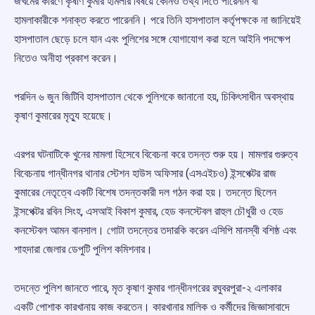
জখমের কারণে কৃষাণ কুমার হামলার বিষয়ে কোনও তথ্য দিতে পারেননি বা
হামলাকারীকে শনাক্ত করতে পারেননি। পরে তিনি হাসপাতাল কর্তৃপক্ষকে না জানিয়েই
হাসপাতাল ছেড়ে চলে যান এবং পুলিশের সঙ্গে যোগাযোগ করা হলে আইনি পদক্ষেপ
নিতেও অনীহা প্রকাশ করেন।
পরদিন ৬ জুন জিটিবি হাসপাতাল থেকে পুলিশকে জানানো হয়, চিকিৎসাধীন অবস্থায়
কৃষাণ কুমারের মৃত্যু হয়েছে।
এরপর ঘটনাটিকে খুনের মামলা হিসেবে বিবেচনা করে তদন্ত শুরু হয়। মামলার গুরুত্ব
বিবেচনায় গান্ধীনগর থানার স্টেশন হাউস অফিসার (এসএইচও) ইন্সপেক্টর রাজ
কুমারের নেতৃত্বে একটি বিশেষ তদন্তকারী দল গঠন করা হয়। তদন্তে ছিলেন
ইন্সপেক্টর রবিন সিংহ, এসআই বিকাশ কুমার, হেড কনস্টেবল রাহুল চৌধুরী ও হেড
কনস্টেবল আমন বানসাল। গোটা তদন্তের তদারকি করেন এসিপি মানস্বী বশিষ্ঠ এবং
শাহদারা জেলার ডেপুটি পুলিশ কমিশনার।
তদন্তে পুলিশ জানতে পারে, মৃত কৃষাণ কুমার গান্ধীনগরের রঘুবরপুরা-২ এলাকার
একটি পোশাক কারখানায় কাজ করতেন। কারখানার মালিক ও কর্মীদের জিজ্ঞাসাবাদে