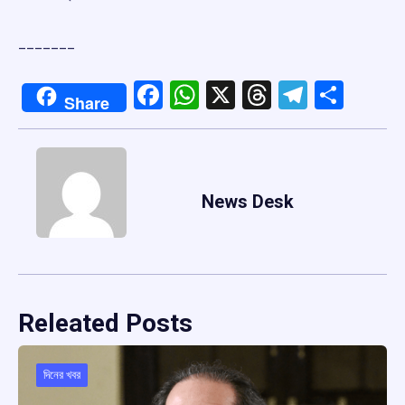
_______
Facebook
WhatsApp
X
Threads
Telegr
Shar
Share
News Desk
Releated Posts
দিনের খবর