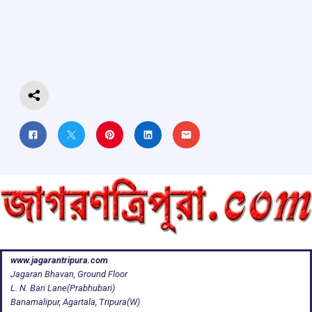
b
s
a
gr
e
o
A
d
a
o
p
s
m
k
p
www.jagarantripura.com
Jagaran Bhavan, Ground Floor
L. N. Bari Lane(Prabhubari)
Banamalipur, Agartala, Tripura(W)