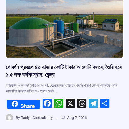
k
p
গোবর্ধন প্রকল্পে ৪০ হাজার কোটি টাকার আমদানি কমবে, তৈরি হবে
১.৫ লক্ষ কর্মসংস্থান: কেন্দ্র
নয়াদিল্লি, ৭ আগস্ট (আইএএনএস): কেন্দ্রের সদ্য ঘোষিত গোবর্ধন প্রকল্প দেশের প্রাকৃতিক গ্যাস
আমদানির নির্ভরতা কমিয়ে ৪০ হাজার কোটি…
F
W
X
T
T
S
Share
a
h
hr
el
h
By
Taniya Chakraborty
Aug 7, 2026
ce
at
e
e
ar