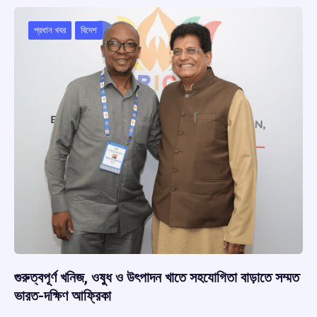
o
A
d
a
o
p
s
m
প্রধান খবর
বিদেশ
k
p
গুরুত্বপূর্ণ খনিজ, ওষুধ ও উৎপাদন খাতে সহযোগিতা বাড়াতে সম্মত
ভারত-দক্ষিণ আফ্রিকা