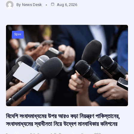
By
News Desk
Aug 6, 2026
ce
at
e
e
ar
b
s
a
gr
e
o
A
d
a
o
p
s
m
বিদেশ
k
p
বিদেশি সংবাদমাধ্যমের উপর আরও কড়া নিয়ন্ত্রণ পাকিস্তানের,
সংবাদমাধ্যমের স্বাধীনতা নিয়ে উদ্বেগ মানবাধিকার কমিশনের