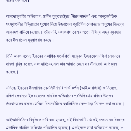
হামলা শুরু হবে।
আবদোল্লাহির অভিযোগ, মার্কিন যুক্তরাষ্ট্রের “নীরব সমর্থন” এবং আন্তর্জাতিক
সংস্থাগুলির নিষ্ক্রিয়তার সুযোগ নিয়ে ইজরায়েল প্রতিদিন লেবাননের মানুষের বিরুদ্ধে
আক্রমণ বাড়িয়ে চলেছে। তাঁর দাবি, ফসফরাস বোমার মতো নিষিদ্ধ অস্ত্র ব্যবহার
করে ইজরায়েল যুদ্ধাপরাধ করছে।
তিনি আরও বলেন, ইরানের একাধিক সতর্কবার্তা সত্ত্বেও ইজরায়েল দক্ষিণ লেবাননে
হামলা বৃদ্ধি করেছে এবং দাহিয়েহ এলাকায় আঘাত হেনে সব সীমারেখা অতিক্রম
করেছে।
এদিকে, ইরানের ইসলামিক রেভলিউশনারি গার্ড কর্পস (আইআরজিসি) জানিয়েছে,
দক্ষিণ লেবাননে ইজরায়েলের সামরিক অভিযানের প্রতিক্রিয়ায় রবিবার উত্তর
ইজরায়েলের রামাত ডেভিড বিমানঘাঁটিতে ব্যালিস্টিক ক্ষেপণাস্ত্র নিক্ষেপ করা হয়েছে।
আইআরজিসি-র বিবৃতিতে দাবি করা হয়েছে, ওই বিমানঘাঁটি থেকেই লেবাননের বিরুদ্ধে
একাধিক সামরিক অভিযান পরিচালিত হয়েছে। একইসঙ্গে তারা অভিযোগ করেছে, ৮