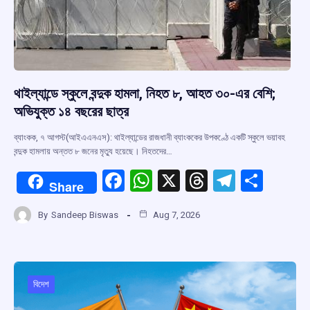
থাইল্যান্ডে স্কুলে বন্দুক হামলা, নিহত ৮, আহত ৩০-এর বেশি;
অভিযুক্ত ১৪ বছরের ছাত্র
ব্যাংকক, ৭ আগস্ট(আইএএনএস): থাইল্যান্ডের রাজধানী ব্যাংককের উপকণ্ঠে একটি স্কুলে ভয়াবহ
বন্দুক হামলায় অন্তত ৮ জনের মৃত্যু হয়েছে। নিহতদের…
F
W
X
T
T
S
Share
a
h
hr
el
h
By
Sandeep Biswas
Aug 7, 2026
ce
at
e
e
ar
b
s
a
gr
e
o
A
d
a
o
p
s
m
বিদেশ