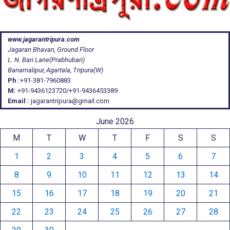
www.jagarantripura.com
Jagaran Bhavan, Ground Floor
L. N. Bari Lane(Prabhubari)
Banamalipur, Agartala, Tripura(W)
Ph :
+91-381-7960883
M:
+91-9436123720/+91-9436453389
Email :
jagarantripura@gmail.com
June 2026
M
T
W
T
F
S
S
1
2
3
4
5
6
7
8
9
10
11
12
13
14
15
16
17
18
19
20
21
22
23
24
25
26
27
28