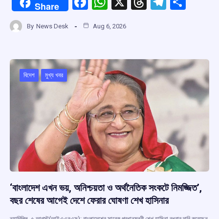
F
W
X
T
T
S
Share
a
h
hr
el
h
By
News Desk
Aug 6, 2026
ce
at
e
e
ar
b
s
a
gr
e
o
A
d
a
o
p
s
m
বিদেশ
মুখ্য খবর
k
p
‘বাংলাদেশ এখন ভয়, অনিশ্চয়তা ও অর্থনৈতিক সংকটে নিমজ্জিত’,
বছর শেষের আগেই দেশে ফেরার ঘোষণা শেখ হাসিনার
নয়াদিল্লি, ৫ আগস্ট(আইএএনএস): বাংলাদেশের সাবেক প্রধানমন্ত্রী শেখ হাসিনা বুধবার দাবি করেছেন,