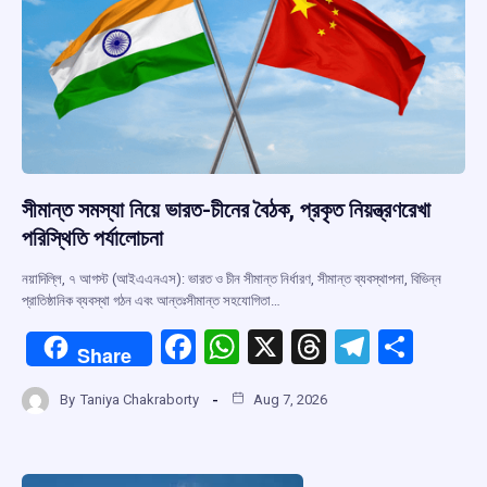
k
p
সীমান্ত সমস্যা নিয়ে ভারত-চীনের বৈঠক, প্রকৃত নিয়ন্ত্রণরেখা
পরিস্থিতি পর্যালোচনা
নয়াদিল্লি, ৭ আগস্ট (আইএএনএস): ভারত ও চীন সীমান্ত নির্ধারণ, সীমান্ত ব্যবস্থাপনা, বিভিন্ন
প্রাতিষ্ঠানিক ব্যবস্থা গঠন এবং আন্তঃসীমান্ত সহযোগিতা…
F
W
X
T
T
S
Share
a
h
hr
el
h
By
Taniya Chakraborty
Aug 7, 2026
ce
at
e
e
ar
b
s
a
gr
e
o
A
d
a