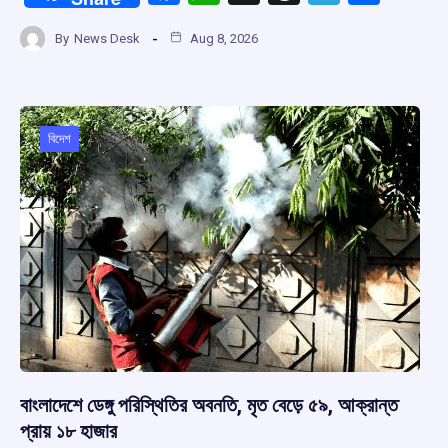
a
h
hr
el
h
By
News Desk
Aug 8, 2026
ce
at
e
e
ar
b
s
a
gr
e
o
A
d
a
o
p
s
m
বিদেশ
k
p
বাংলাদেশে ডেঙ্গু পরিস্থিতির অবনতি, মৃত বেড়ে ৫৯, আক্রান্ত
প্রায় ১৮ হাজার