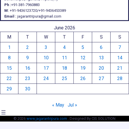
Ph :
+91-381-7960883
M:
+91-9436123720/+91-9436453389
Email :
jagarantripura@gmail.com
June 2026
M
T
W
T
F
S
S
1
2
3
4
5
6
7
8
9
10
11
12
13
14
15
16
17
18
19
20
21
22
23
24
25
26
27
28
29
30
« May
Jul »
© 2026
www.jagarantripura.com .
Designed By CIS SOLUTION