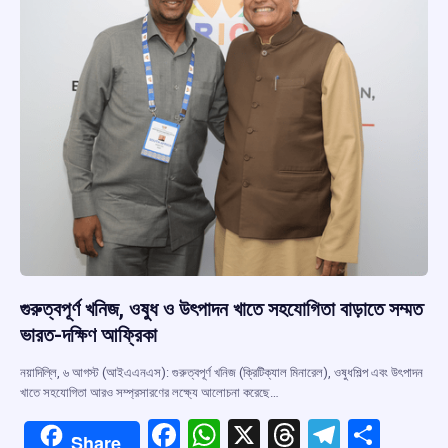
k
p
গুরুত্বপূর্ণ খনিজ, ওষুধ ও উৎপাদন খাতে সহযোগিতা বাড়াতে সম্মত
ভারত-দক্ষিণ আফ্রিকা
নয়াদিল্লি, ৬ আগস্ট (আইএএনএস): গুরুত্বপূর্ণ খনিজ (ক্রিটিক্যাল মিনারেল), ওষুধশিল্প এবং উৎপাদন
খাতে সহযোগিতা আরও সম্প্রসারণের লক্ষ্যে আলোচনা করেছে…
F
W
X
T
T
S
Share