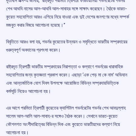
দূতাবাস এক্স-এ জানায়, “রাষ্ট্রদূত পরমিতা ত্রিপাঠী ফারওয়ানিয়া গভর্নরেটের গভর্নর
শেখ আথবি নাসের আল-আথবি আল-সাবাহর সঙ্গে সাক্ষাৎ করেছেন। বৈঠকে ভারত-
কুয়েত সহযোগিতা আরও এগিয়ে নিয়ে যাওয়া এবং দুই দেশের জনগণের মধ্যে সম্পর্ক
মজবুত করার বিষয়ে আলোচনা হয়েছে।”
বিবৃতিতে আরও বলা হয়, গভর্নর কুয়েতের উন্নয়ন ও সমৃদ্ধিতে ভারতীয় সম্প্রদায়ের
গুরুত্বপূর্ণ অবদানের প্রশংসা করেন।
রাষ্ট্রদূত ত্রিপাঠী ভারতীয় সম্প্রদায়ের নিরাপত্তা ও কল্যাণে গভর্নরের ধারাবাহিক
সহযোগিতার জন্য কৃতজ্ঞতা প্রকাশ করেন। এছাড়া ‘এক পেড় মা কে নাম’ অভিযান
এবং আন্তর্জাতিক যোগ দিবস উপলক্ষে আয়োজিত বিভিন্ন সম্প্রদায়ভিত্তিক
কর্মসূচি নিয়েও আলোচনা হয়।
এর আগে পরমিতা ত্রিপাঠী কুয়েতের ক্যাপিটাল গভর্নরেটের গভর্নর শেখ আবদুল্লাহ
সালেম আল-আলি আল-সাবাহ-র সঙ্গেও বৈঠক করেন। সেখানে ভারত-কুয়েত
কৌশলগত অংশীদারিত্বের বিভিন্ন দিক এবং কুয়েতে ভারতীয়দের কল্যাণ নিয়ে
আলোচনা হয়।