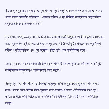
গত ৬ জুন কুয়েতের ক্রীড়া ও যুব বিষয়ক প্রতিমন্ত্রী তারেক আল-জালাহমা-র সঙ্গেও
বৈঠক করেন ভারতীয় রাষ্ট্রদূত। বৈঠকে ক্রীড়া ও যুব বিনিময় কর্মসূচিতে সহযোগিতা
বাড়ানোর বিষয়ে আলোচনা হয়।
দূতাবাসের মতে, ২০২৪ সালের ডিসেম্বরে প্রধানমন্ত্রী নরেন্দ্র মোদি-র কুয়েত সফরের
সময় স্বাক্ষরিত ক্রীড়া সহযোগিতা সংক্রান্ত নির্বাহী কর্মসূচির বাস্তবায়ন, প্রশিক্ষণ,
ক্রীড়া প্রতিযোগিতা এবং যুব উদ্যোগ নিয়ে দুই পক্ষ মতবিনিময় করে।
এছাড়া ২০২৬ সালের আন্তর্জাতিক যোগ দিবস উপলক্ষে কুয়েতে যৌথভাবে কর্মসূচি
আয়োজনের সম্ভাবনাও আলোচনায় উঠে আসে।
উল্লেখ্য, গত মার্চ মাসে প্রধানমন্ত্রী নরেন্দ্র মোদি ও কুয়েতের যুবরাজ শেখ সাবাহ
আল-খালেদ আল-হামাদ আল-মুবারক আল-সাবাহ-র মধ্যে টেলিফোনে কথা হয়।
পশ্চিম এশিয়ার পরিস্থিতি এবং আঞ্চলিক স্থিতিশীলতা নিয়ে দুই নেতা মতবিনিময়
করেন।