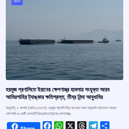
বিদেশ
হরমুজ প্রণালিতে ইরানের ক্ষেপণাস্ত্র হামলায় সংযুক্ত আরব
আমিরশাহির ট্যাঙ্কার ক্ষতিগ্রস্ত, তীব্র নিন্দা আবুধাবির
আবুধাবি, ৮ আগস্ট (আইএএনএস): হরমুজ প্রণালি দিয়ে যাওয়ার সময় আবুধাবি ন্যাশনাল অয়েল
কোম্পানি-র একটি তেলবাহী ট্যাঙ্কারে ইরানের ক্ষেপণাস্ত্র…
F
W
X
T
T
S
Share