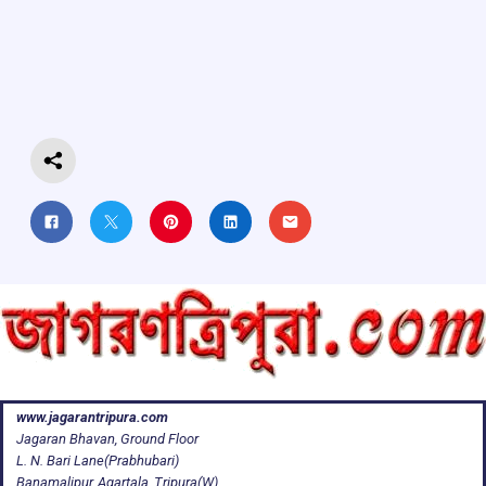
b
s
a
gr
e
o
A
d
a
o
p
s
m
k
p
www.jagarantripura.com
Jagaran Bhavan, Ground Floor
L. N. Bari Lane(Prabhubari)
Banamalipur, Agartala, Tripura(W)