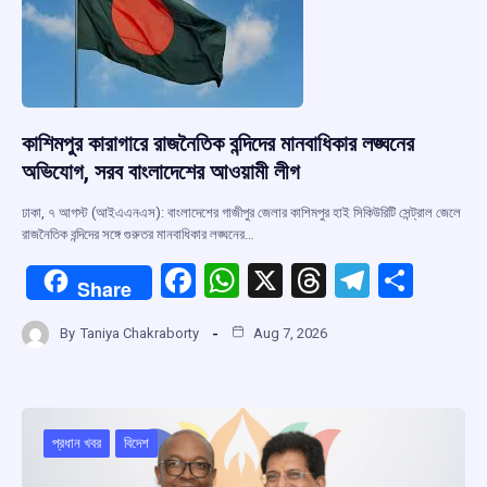
কাশিমপুর কারাগারে রাজনৈতিক বন্দিদের মানবাধিকার লঙ্ঘনের
অভিযোগ, সরব বাংলাদেশের আওয়ামী লীগ
ঢাকা, ৭ আগস্ট (আইএএনএস): বাংলাদেশের গাজীপুর জেলার কাশিমপুর হাই সিকিউরিটি সেন্ট্রাল জেলে
রাজনৈতিক বন্দিদের সঙ্গে গুরুতর মানবাধিকার লঙ্ঘনের…
F
W
X
T
T
S
Share
a
h
hr
el
h
By
Taniya Chakraborty
Aug 7, 2026
ce
at
e
e
ar
b
s
a
gr
e
o
A
d
a
o
p
s
m
প্রধান খবর
বিদেশ