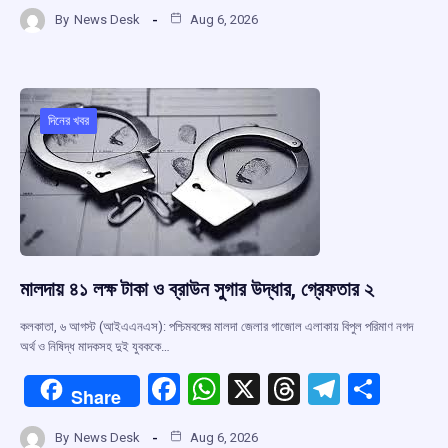
a
h
hr
el
h
By
News Desk
Aug 6, 2026
ce
at
e
e
ar
b
s
a
gr
e
o
A
d
a
o
p
s
m
দিনের খবর
k
p
মালদায় ৪১ লক্ষ টাকা ও ব্রাউন সুগার উদ্ধার, গ্রেফতার ২
কলকাতা, ৬ আগস্ট (আইএএনএস): পশ্চিমবঙ্গের মালদা জেলার গাজোল এলাকায় বিপুল পরিমাণ নগদ
অর্থ ও নিষিদ্ধ মাদকসহ দুই যুবককে…
F
W
X
T
T
S
Share
a
h
hr
el
h
By
News Desk
Aug 6, 2026