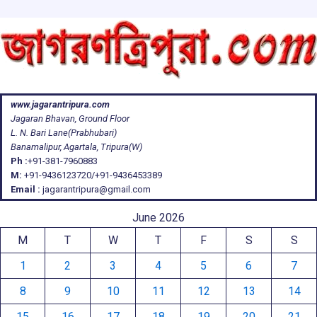
www.jagarantripura.com
Jagaran Bhavan, Ground Floor
L. N. Bari Lane(Prabhubari)
Banamalipur, Agartala, Tripura(W)
Ph :
+91-381-7960883
M:
+91-9436123720/+91-9436453389
Email :
jagarantripura@gmail.com
June 2026
M
T
W
T
F
S
S
1
2
3
4
5
6
7
8
9
10
11
12
13
14
15
16
17
18
19
20
21