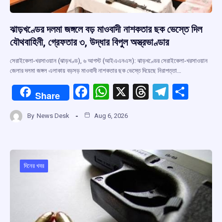
ঝাড়খণ্ডের দলমা জঙ্গলে বড় মাওবাদী নাশকতার ছক ভেস্তে দিল
যৌথবাহিনী, গ্রেফতার ৩, উদ্ধার বিপুল অস্ত্রভাণ্ডার
সেরাইকেলা-খরসাওয়ান (ঝাড়খণ্ড), ৬ আগস্ট (আইএএনএস): ঝাড়খণ্ডের সেরাইকেলা-খরসাওয়ান
জেলার দলমা জঙ্গল এলাকায় বড়সড় মাওবাদী নাশকতার ছক ভেস্তে দিয়েছে নিরাপত্তা…
F
W
X
T
T
S
Share
a
h
hr
el
h
By
News Desk
Aug 6, 2026
ce
at
e
e
ar
b
s
a
gr
e
o
A
d
a
o
p
s
m
দিনের খবর
k
p