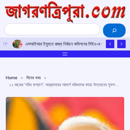
Skip
to
content
Search
এসআইআর ইস্যুতে রাজ্য নির্বাচন কমিশনের সিইও-র কাছে আইপিএফটির ড
Home
দিনের খবর
১২ বছরের ‘গরিব কল্যাণ’: অন্ত্যোদয়ের আদর্শে বঞ্চিতদের কাছে উন্নয়নের সুফল পৌঁছে দেওয়া হয়েছে, বললেন প্রধানমন্ত্রী মোদি