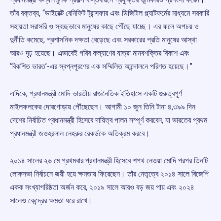
তাঁর বক্তব্য, “ডাইরেক্ট বেনিফিট ট্রান্সফার এবং ডিজিটাল প্ল্যাটফর্মের মাধ্যমে সরকারি
সহায়তা সরাসরি ও স্বচ্ছভাবে মানুষের কাছে পৌঁছে যাচ্ছে। এর ফলে অপচয় ও
দুর্নীতি কমেছে, প্রশাসনিক দক্ষতা বেড়েছে এবং সরকারের প্রতি মানুষের আস্থা
আরও দৃঢ় হয়েছে। এভাবেই গরিব কল্যাণের যাত্রা মানবশক্তির বিকাশ এবং
‘বিকশিত ভারত’-এর স্বপ্নপূরণের এক সম্মিলিত আন্দোলনে পরিণত হয়েছে।”
এদিকে, প্রধানমন্ত্রী মোদি ভারতীয় রাজনৈতিক ইতিহাসে একটি গুরুত্বপূর্ণ
মাইলফলকের দোরগোড়ায় পৌঁছেছেন। আগামী ১০ জুন তিনি টানা ৪,৩৯৯ দিন
দেশের নির্বাচিত প্রধানমন্ত্রী হিসেবে দায়িত্ব পালন সম্পূর্ণ করবেন, যা ভারতের প্রথম
প্রধানমন্ত্রী জওহরলাল নেহরুর রেকর্ডকে অতিক্রম করবে।
২০১৪ সালের ২৬ মে প্রথমবার প্রধানমন্ত্রী হিসেবে শপথ নেওয়া মোদি পরপর তিনটি
লোকসভা নির্বাচনে জয়ী হয়ে ক্ষমতায় ফিরেছেন। তাঁর নেতৃত্বে ২০১৪ সালে বিজেপি
একক সংখ্যাগরিষ্ঠতা অর্জন করে, ২০১৯ সালে আরও বড় জয় পায় এবং ২০২৪
সালেও কেন্দ্রের ক্ষমতা ধরে রাখে।