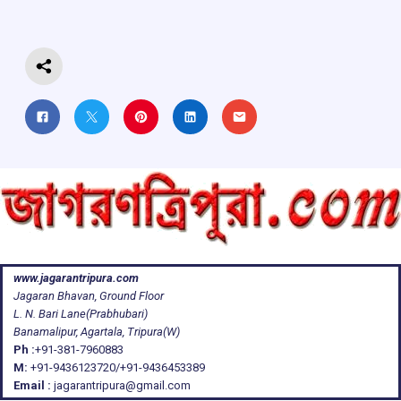
o
p
s
m
k
p
www.jagarantripura.com
Jagaran Bhavan, Ground Floor
L. N. Bari Lane(Prabhubari)
Banamalipur, Agartala, Tripura(W)
Ph :
+91-381-7960883
M:
+91-9436123720/+91-9436453389
Email :
jagarantripura@gmail.com