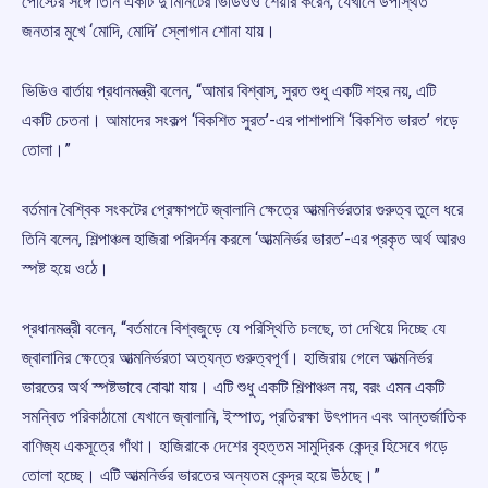
পোস্টের সঙ্গে তিনি একটি দু’মিনিটের ভিডিওও শেয়ার করেন, যেখানে উপস্থিত
জনতার মুখে ‘মোদি, মোদি’ স্লোগান শোনা যায়।
ভিডিও বার্তায় প্রধানমন্ত্রী বলেন, “আমার বিশ্বাস, সুরত শুধু একটি শহর নয়, এটি
একটি চেতনা। আমাদের সংকল্প ‘বিকশিত সুরত’-এর পাশাপাশি ‘বিকশিত ভারত’ গড়ে
তোলা।”
বর্তমান বৈশ্বিক সংকটের প্রেক্ষাপটে জ্বালানি ক্ষেত্রে আত্মনির্ভরতার গুরুত্ব তুলে ধরে
তিনি বলেন, শিল্পাঞ্চল হাজিরা পরিদর্শন করলে ‘আত্মনির্ভর ভারত’-এর প্রকৃত অর্থ আরও
স্পষ্ট হয়ে ওঠে।
প্রধানমন্ত্রী বলেন, “বর্তমানে বিশ্বজুড়ে যে পরিস্থিতি চলছে, তা দেখিয়ে দিচ্ছে যে
জ্বালানির ক্ষেত্রে আত্মনির্ভরতা অত্যন্ত গুরুত্বপূর্ণ। হাজিরায় গেলে আত্মনির্ভর
ভারতের অর্থ স্পষ্টভাবে বোঝা যায়। এটি শুধু একটি শিল্পাঞ্চল নয়, বরং এমন একটি
সমন্বিত পরিকাঠামো যেখানে জ্বালানি, ইস্পাত, প্রতিরক্ষা উৎপাদন এবং আন্তর্জাতিক
বাণিজ্য একসূত্রে গাঁথা। হাজিরাকে দেশের বৃহত্তম সামুদ্রিক কেন্দ্র হিসেবে গড়ে
তোলা হচ্ছে। এটি আত্মনির্ভর ভারতের অন্যতম কেন্দ্র হয়ে উঠছে।”