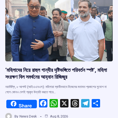
k
p
‘মহিলাদের নিয়ে রাহুল গান্ধীর দৃষ্টিভঙ্গিতে পরিবর্তন স্পষ্ট’, মহিলা
সংরক্ষণ বিল সমর্থনের আহ্বান রিজিজুর
নয়াদিল্লি, ৮ আগস্ট (আইএএনএস): মহিলারা স্বাধীনভাবে নিজেদের মতামত প্রকাশের সুযোগ না
পেলে কোনও দেশই প্রকৃত উন্নতি করতে পারে…
F
W
X
T
T
S
Share
a
h
hr
el
h
By
News Desk
Aug 8, 2026