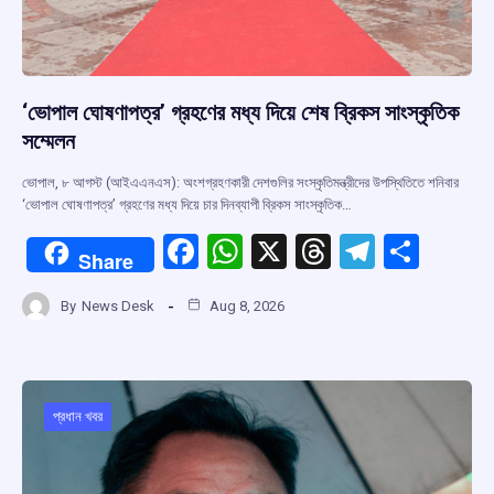
‘ভোপাল ঘোষণাপত্র’ গ্রহণের মধ্য দিয়ে শেষ ব্রিকস সাংস্কৃতিক
সম্মেলন
ভোপাল, ৮ আগস্ট (আইএএনএস): অংশগ্রহণকারী দেশগুলির সংস্কৃতিমন্ত্রীদের উপস্থিতিতে শনিবার
‘ভোপাল ঘোষণাপত্র’ গ্রহণের মধ্য দিয়ে চার দিনব্যাপী ব্রিকস সাংস্কৃতিক…
F
W
X
T
T
S
Share
a
h
hr
el
h
By
News Desk
Aug 8, 2026
ce
at
e
e
ar
b
s
a
gr
e
o
A
d
a
o
p
s
m
প্রধান খবর
k
p