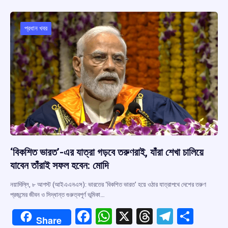
b
s
a
gr
e
o
A
d
a
o
p
s
m
প্রধান খবর
k
p
‘বিকশিত ভারত’-এর যাত্রা গড়বে তরুণরাই, যাঁরা শেখা চালিয়ে
যাবেন তাঁরাই সফল হবেন: মোদি
নয়াদিল্লি, ৮ আগস্ট (আইএএনএস): ভারতের ‘বিকশিত ভারত’ হয়ে ওঠার যাত্রাপথে দেশের তরুণ
প্রজন্মের জীবন ও সিদ্ধান্ত গুরুত্বপূর্ণ ভূমিকা…
F
W
X
T
T
S
Share