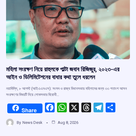
মহিলা সংরক্ষণ নিয়ে রাহুলকে পাল্টা জবাব রিজিজুর, ২০২৩-এর
আইন ও ডিলিমিটেশনের বাধার কথা তুলে ধরলেন
নয়াদিল্লি, ৮ আগস্ট (আইএএনএস): সংসদ ও রাজ্য বিধানসভায় মহিলাদের জন্য ৩৩ শতাংশ আসন
সংরক্ষণের বিষয়টি নিয়ে লোকসভার বিরোধী…
F
W
X
T
T
S
Share
a
h
hr
el
h
By
News Desk
Aug 8, 2026
ce
at
e
e
ar