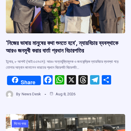
‘নিজের ভাষায় মানুষের কথা শুনতে হবে’, ন্যায়বিচার ব্যবস্থাকে
আরও জনমুখী করার বার্তা প্রধান বিচারপতির
ইন্দোর, ৮ আগস্ট (আইএএনএস): আরও অন্তর্ভুক্তিমূলক ও জনকেন্দ্রিক ন্যায়বিচার ব্যবস্থা গড়ে
তোলার আহ্বান জানালেন ভারতের প্রধান বিচারপতি বিচারপতি…
F
W
X
T
T
S
Share
a
h
hr
el
h
By
News Desk
Aug 8, 2026
ce
at
e
e
ar
b
s
a
gr
e
o
A
d
a
o
p
s
m
দিনের খবর