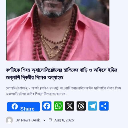
কর্ণাটকে শিবম অ্যাসোসিয়েটসের মালিকের বাড়ি ও অফিসে ইডির
তল্লাশি দ্বিতীয় দিনেও অব্যাহত
বেলগাভি (কর্ণাটক), ৮ আগস্ট (আইএএনএস): বহু কোটি টাকার কথিত আর্থিক জালিয়াতির ঘটনায় শিবম
অ্যাসোসিয়েটসের মালিক শিবানন্দ নীলান্নভারের সঙ্গে…
F
W
X
T
T
S
Share
a
h
hr
el
h
By
News Desk
Aug 8, 2026
ce
at
e
e
ar