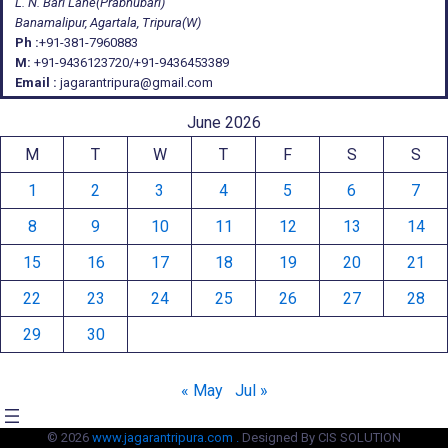
L. N. Bari Lane(Prabhubari)
Banamalipur, Agartala, Tripura(W)
Ph :
+91-381-7960883
M:
+91-9436123720/+91-9436453389
Email :
jagarantripura@gmail.com
June 2026
M
T
W
T
F
S
S
1
2
3
4
5
6
7
8
9
10
11
12
13
14
15
16
17
18
19
20
21
22
23
24
25
26
27
28
29
30
« May
Jul »
© 2026
www.jagarantripura.com .
Designed By CIS SOLUTION