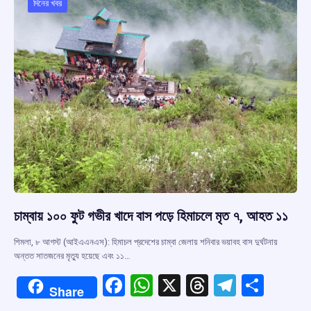
o
p
s
m
দিনের খবর
k
p
চাম্বায় ১০০ ফুট গভীর খাদে বাস পড়ে হিমাচলে মৃত ৭, আহত ১১
শিমলা, ৮ আগস্ট (আইএএনএস): হিমাচল প্রদেশের চাম্বা জেলায় শনিবার ভয়াবহ বাস দুর্ঘটনায়
অন্তত সাতজনের মৃত্যু হয়েছে এবং ১১…
F
W
X
T
T
S
Share
a
h
hr
el
h