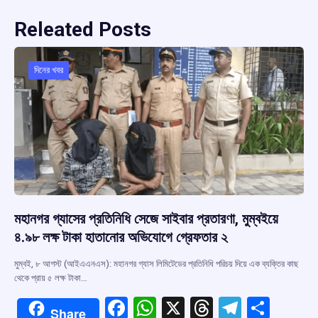
Releated Posts
দিনের খবর
মহানগর গ্যাসের প্রতিনিধি সেজে সাইবার প্রতারণা, মুম্বইয়ে
৪.৯৮ লক্ষ টাকা হাতানোর অভিযোগে গ্রেফতার ২
মুম্বই, ৮ আগস্ট (আইএএনএস): মহানগর গ্যাস লিমিটেডের প্রতিনিধি পরিচয় দিয়ে এক ব্যক্তির কাছ
থেকে প্রায় ৫ লক্ষ টাকা…
F
W
X
T
T
S
Share