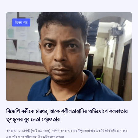
b
s
a
gr
e
o
A
d
a
o
p
s
m
দিনের খবর
k
p
বিজেপি কর্মীকে মারধর, মাকে শ্লীলতাহানির অভিযোগে কলকাতায়
তৃণমূলের যুব নেতা গ্রেফতার
কলকাতা, ৮ আগস্ট (আইএএনএস): দক্ষিণ কলকাতার ভবানীপুর এলাকায় এক বিজেপি কর্মীকে মারধর
এবং তাঁর মাকে শ্লীলতাহানির অভিযোগে তৃণমূল…