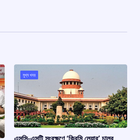
মুখ্য খবর
এসসি-এসটি সংরক্ষণে ‘ক্রিমি লেয়ার’ চালুর