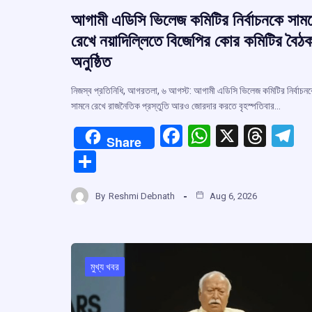
আগামী এডিসি ভিলেজ কমিটির নির্বাচনকে সাম
রেখে নয়াদিল্লিতে বিজেপির কোর কমিটির বৈঠ
অনুষ্ঠিত
নিজস্ব প্রতিনিধি, আগরতলা, ৬ আগস্ট: আগামী এডিসি ভিলেজ কমিটির নির্বাচন
সামনে রেখে রাজনৈতিক প্রস্তুতি আরও জোরদার করতে বৃহস্পতিবার…
F
W
X
T
T
Share
a
h
hr
el
S
ce
at
e
e
h
b
s
a
g
By
Reshmi Debnath
Aug 6, 2026
ar
o
A
d
a
e
o
p
s
k
p
মুখ্য খবর