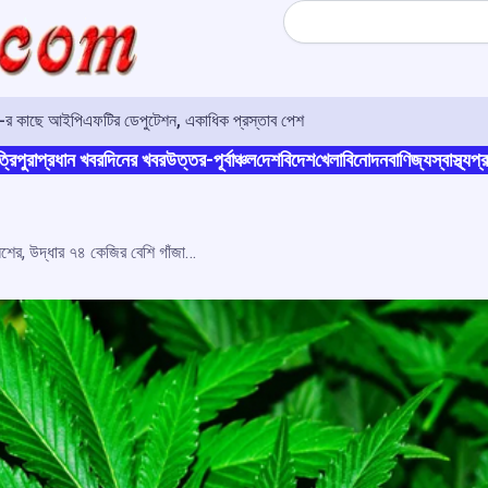
Search
ও-র কাছে আইপিএফটির ডেপুটেশন, একাধিক প্রস্তাব পেশ
্রিপুরা
প্রধান খবর
দিনের খবর
উত্তর-পূর্বাঞ্চল
দেশ
বিদেশ
খেলা
বিনোদন
বাণিজ্য
স্বাস্থ্য
প্র
এক রাতে তিন অভিযানে বড় সাফল্য পুলিশের, উদ্ধার ৭৪ কেজির বেশি গাঁজা ও ৮০ বান্ডিল কাপড়