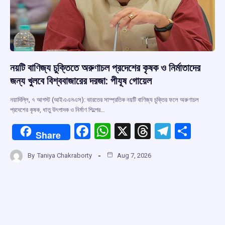
নয়টি বাণিজ্য চুক্তিতে অরুণাচল প্রদেশের কৃষক ও নির্মাতাদের
জন্য খুলবে বিশ্ববাজারের দরজা: পীযূষ গোয়েল
নয়াদিল্লি, ৭ আগস্ট (আইএএনএস): ভারতের সাম্প্রতিক নয়টি বাণিজ্য চুক্তির ফলে অরুণাচল
প্রদেশের কৃষক, ধাতু উৎপাদক ও নির্মাণ শিল্পের…
F
W
X
T
T
S
Share
a
h
hr
el
h
By
Taniya Chakraborty
Aug 7, 2026
ce
at
e
e
ar
b
s
a
gr
e
o
A
d
a
o
p
s
m