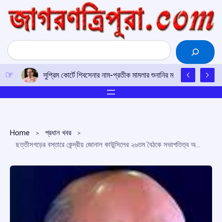
Skip
to
content
Search
সুপ্রিম কোর্টে শিবসেনার নাম-প্রতীক মামলার শুনানির মাঝে মোদির সঙ্গে শিন্দ
Home
প্রধান খবর
ছত্তীসগড়ের বস্তারে কেন্দ্রীয় জোনাল কাউন্সিলের ২৬তম বৈঠকে সভাপতিত্ব অমিত শাহর