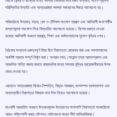
বৈঠকে কেন্দ্র ও রাজ্যের মধ্যে সমন্বয় জোরদার করে দ্রুত উন্নয়ন, আইন-শৃঙ্খলা
পরিস্থিতির উন্নতি এবং আন্তঃরাজ্য সমস্যা সমাধানের বিষয়ে আলোচনা হয়।
পরিকাঠামো উন্নয়ন, সড়ক, রেল ও টেলিকম সংযোগ প্রকল্প এবং আদিবাসী জনগোষ্ঠীর
কল্যাণমূলক পদক্ষেপ নিয়ে বিস্তারিত আলোচনা হয়েছে। বিশেষ গুরুত্ব দেওয়া
হয়েছে আদিবাসী অঞ্চলে স্বাস্থ্য, শিক্ষা এবং কর্মসংস্থানের সুযোগ বৃদ্ধির ওপর।
বৈঠকের অন্যতম গুরুত্বপূর্ণ বিষয় ছিল নিরাপত্তা জোরদার করা এবং নকশালবাদের
অবশিষ্ট প্রভাব সম্পূর্ণ নির্মূল করা। অপরাধ দমন, গোয়েন্দা তথ্য আদানপ্রদান এবং
আঞ্চলিক শান্তি বজায় রাখতে রাজ্যগুলির মধ্যে সমন্বয় বৃদ্ধির প্রয়োজনীয়তার উপর
জোর দেওয়া হয়।
এছাড়াও আন্তঃরাজ্য বিরোধ নিষ্পত্তি, বিদ্যুৎ সরবরাহ, জলসম্পদ ব্যবস্থাপনা এবং
অভ্যন্তরীণ নিরাপত্তা বিষয়ক নানা দিক নিয়েও আলোচনা হয়েছে।
মাওবাদী প্রভাবিত অঞ্চলে উন্নয়নমূলক উদ্যোগের পাশাপাশি নিরাপত্তা অবকাঠামো
আরও শক্তিশালী করার কৌশলও পর্যালোচনা করেন শীর্ষ আধিকারিকরা।