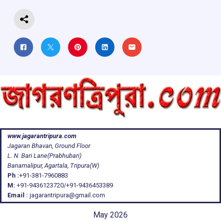
k
p
www.jagarantripura.com
Jagaran Bhavan, Ground Floor
L. N. Bari Lane(Prabhubari)
Banamalipur, Agartala, Tripura(W)
Ph :
+91-381-7960883
M:
+91-9436123720/+91-9436453389
Email :
jagarantripura@gmail.com
May 2026