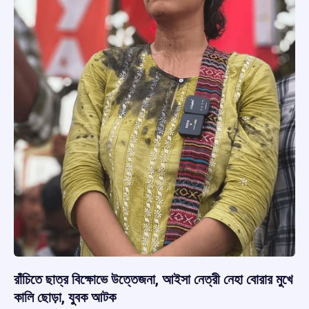
রাঁচিতে ছাত্র বিক্ষোভে উত্তেজনা, আইসা নেত্রী নেহা বোরার মুখে
কালি ছোড়া, যুবক আটক