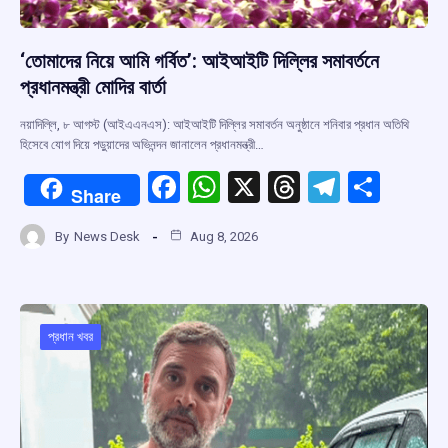
‘তোমাদের নিয়ে আমি গর্বিত’: আইআইটি দিল্লির সমাবর্তনে
প্রধানমন্ত্রী মোদির বার্তা
নয়াদিল্লি, ৮ আগস্ট (আইএএনএস): আইআইটি দিল্লির সমাবর্তন অনুষ্ঠানে শনিবার প্রধান অতিথি
হিসেবে যোগ দিয়ে পড়ুয়াদের অভিনন্দন জানালেন প্রধানমন্ত্রী…
F
W
X
T
T
S
Share
a
h
hr
el
h
By
News Desk
Aug 8, 2026
ce
at
e
e
ar
b
s
a
gr
e
o
A
d
a
o
p
s
m
প্রধান খবর
k
p