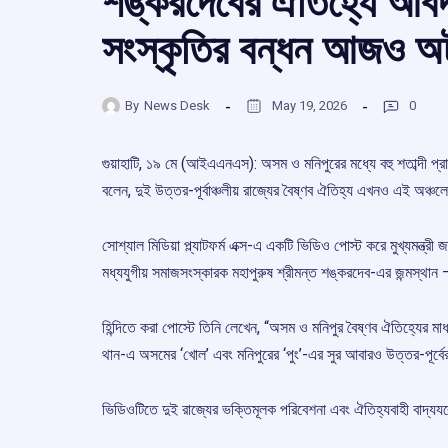
শঙ্করদেবের ঐতিহ্যে আবদ
সংস্কৃতির বন্ধন আজও অটুট
By
News Desk
May 19, 2026
0
গুয়াহাটি, ১৯ মে (আইএএনএস): অসম ও মনিপুরের মধ্যে বহু শতাব্দী প্রাচী
বলেন, দুই উত্তর-পূর্বাঞ্চলীয় রাজ্যের বৈষ্ণব ঐতিহ্য এখনও এই অ
সোশ্যাল মিডিয়া প্ল্যাটফর্ম এক্স-এ একটি ভিডিও পোস্ট করে মুখ্যমন্ত্রী
মধ্যযুগীয় সমাজসংস্কারক মহাপুরুষ শ্রীমন্ত শঙ্করদেব-এর জন্মস্থা
হিন্দিতে করা পোস্টে তিনি লেখেন, “অসম ও মনিপুর বৈষ্ণব ঐতিহ্যের মাধ্
থান-এ অসমের ‘খোল’ এবং মনিপুরের ‘পুং’-এর সুর আবারও উত্তর-পূর্ব
ভিডিওটিতে দুই রাজ্যের ভক্তিমূলক পরিবেশনা এবং ঐতিহ্যবাহী বাদ্যযন্ত্