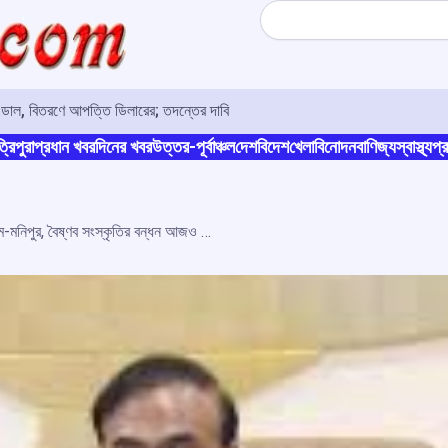
Search
ুর ডাল, বিতরণে আপত্তি ডিলারের; তদন্তের দাবি
্রিপুরা
প্রধান খবর
দিনের খবর
উত্তর-পূর্বাঞ্চল
দেশ
বিদেশ
খেলা
বিনোদন
বাণিজ্য
স্বাস্থ্য
প্র
শঙ্করদেবের ঐতিহ্যে আবদ্ধ অসম-মনিপুর, বৈষ্ণব সংস্কৃতির বন্ধন আজও অটুট: হিমন্ত বিশ্ব শর্মা