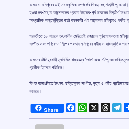
অসম ও মনিপুরের এই সাংস্কৃতিক সম্পর্কের শিকড় বহু শতাব্দী পুরোন
হওয়া নব-বৈষ্ণব আন্দোলনের প্রভাব উত্তর-পূর্ব ভারতের বিস্তীর্ণ অঞ্চ
আধ্যাত্মিক অন্তর্ভুক্তির বার্তা বহনকারী এই আন্দোলন মনিপুরেও গভীর
পরবর্তীতে ১৮ শতকে তৎকালীন মেইতেই রাজাদের পৃষ্ঠপোষকতায় মনিপুরে 
সংগীত এবং পরিবেশন শিল্পের প্রভাব মনিপুরের ধর্মীয় ও সাংস্কৃতিক পরম্
অসমের ঐতিহ্যবাহী মৃৎনির্মিত বাদ্যযন্ত্র ‘খোল’ এবং মনিপুরের ভক্তি
প্রতীক হিসেবে পরিচিত।
বিগত বছরগুলিতে উৎসব, ভক্তিমূলক সংগীত, নৃত্য ও ধর্মীয় প্রতিষ্ঠানে
করেছে।
Facebook
WhatsApp
X
Thre
T
Share