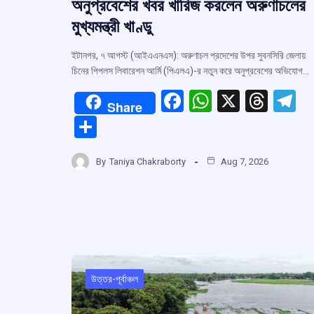
অনুপ্রবেশের খবর খারিজ করলেন অরুণাচলের
মুখ্যমন্ত্রী খাণ্ডু
ইটানগর, ৭ আগস্ট (আইএএনএস): অরুণাচল প্রদেশের উপর সুবনসিরি জেলায়
চিনের পিপলস লিবারেশন আর্মি (পিএলএ)-র নতুন করে অনুপ্রবেশের অভিযোগ…
F
W
X
T
T
Share
a
h
hr
el
S
ce
at
e
e
h
b
s
a
g
By
Taniya Chakraborty
Aug 7, 2026
ar
o
A
d
a
e
o
p
s
k
p
উত্তর-পূর্বাঞ্চল