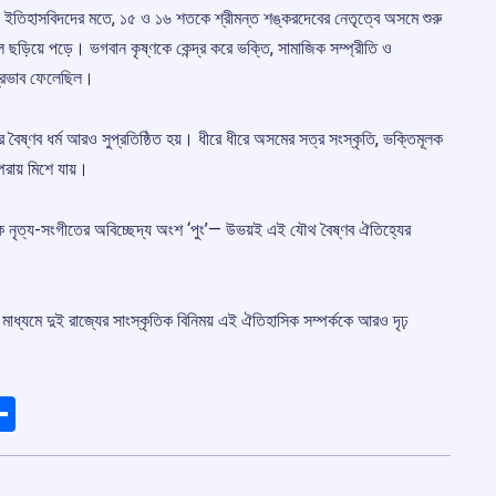
ো। ইতিহাসবিদদের মতে, ১৫ ও ১৬ শতকে শ্রীমন্ত শঙ্করদেবের নেতৃত্বে অসমে শুরু
লে ছড়িয়ে পড়ে। ভগবান কৃষ্ণকে কেন্দ্র করে ভক্তি, সামাজিক সম্প্রীতি ও
 প্রভাব ফেলেছিল।
বৈষ্ণব ধর্ম আরও সুপ্রতিষ্ঠিত হয়। ধীরে ধীরে অসমের সত্র সংস্কৃতি, ভক্তিমূলক
পরায় মিশে যায়।
মূলক নৃত্য-সংগীতের অবিচ্ছেদ্য অংশ ‘পুং’— উভয়ই এই যৌথ বৈষ্ণব ঐতিহ্যের
র মাধ্যমে দুই রাজ্যের সাংস্কৃতিক বিনিময় এই ঐতিহাসিক সম্পর্ককে আরও দৃঢ়
ads
elegram
Share