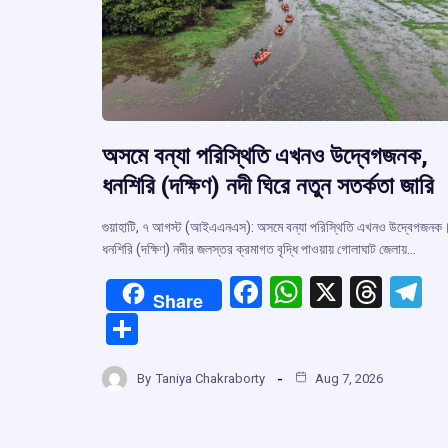
অসমে বন্যা পরিস্থিতি এখনও উদ্বেগজনক,
ধনশিরি (দক্ষিণ) নদী ঘিরে নতুন সতর্কতা জারি
গুয়াহাটি, ৭ আগস্ট (আইএএনএস): অসমে বন্যা পরিস্থিতি এখনও উদ্বেগজনক
ধনশিরি (দক্ষিণ) নদীর জলস্তর ক্রমাগত বৃদ্ধি পাওয়ায় গোলাঘাট জেলায়…
F
W
X
T
T
Share
a
h
hr
el
S
ce
at
e
e
h
b
s
a
g
By
Taniya Chakraborty
Aug 7, 2026
ar
o
A
d
a
e