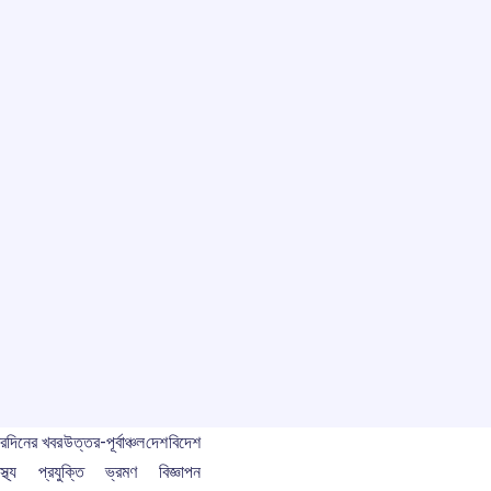
বর
দিনের খবর
উত্তর-পূর্বাঞ্চল
দেশ
বিদেশ
স্থ্য
প্রযুক্তি
ভ্রমণ
বিজ্ঞাপন