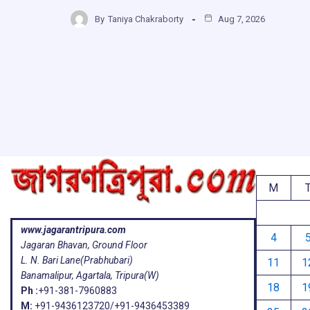
ce
at
e
e
h
b
s
a
g
By
Taniya Chakraborty
Aug 7, 2026
ar
o
A
d
a
e
o
p
s
k
p
M
www.jagarantripura.com
4
Jagaran Bhavan, Ground Floor
L. N. Bari Lane(Prabhubari)
11
1
Banamalipur, Agartala, Tripura(W)
18
1
Ph :
+91-381-7960883
M:
+91-9436123720/+91-9436453389