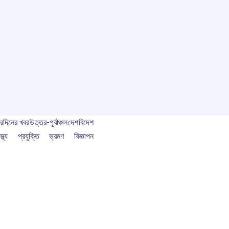
বর
দিনের খবর
উত্তর-পূর্বাঞ্চল
দেশ
বিদেশ
স্থ্য
প্রযুক্তি
ভ্রমণ
বিজ্ঞাপন