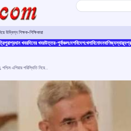
Search
়ে উদ্বিগ্ন শিক্ষক-শিক্ষিকারা
্রিপুরা
প্রধান খবর
দিনের খবর
উত্তর-পূর্বাঞ্চল
দেশ
বিদেশ
খেলা
বিনোদন
বাণিজ্য
স্বাস্থ্য
প্র
ইরানের বিদেশমন্ত্রীর সঙ্গে বৈঠক জয়শঙ্করের, পশ্চিম এশিয়ার পরিস্থিতি নিয়ে বিস্তারিত আলোচনা