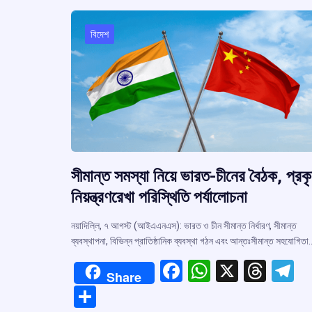
o
p
s
k
p
বিদেশ
সীমান্ত সমস্যা নিয়ে ভারত-চীনের বৈঠক, প্রক
নিয়ন্ত্রণরেখা পরিস্থিতি পর্যালোচনা
নয়াদিল্লি, ৭ আগস্ট (আইএএনএস): ভারত ও চীন সীমান্ত নির্ধারণ, সীমান্ত
ব্যবস্থাপনা, বিভিন্ন প্রাতিষ্ঠানিক ব্যবস্থা গঠন এবং আন্তঃসীমান্ত সহযোগিতা
F
W
X
T
T
Share
a
h
hr
el
S