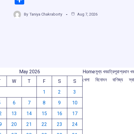
ce
at
e
e
h
r
b
s
a
gr
By
Taniya Chakraborty
Aug 7, 2026
ar
o
A
d
a
e
m
o
p
s
m
k
p
May 2026
Home
মুখ্য খবর
ত্রিপুরা
প্রধান খ
খেলা
বিনোদন
বাণিজ্য
স্বা
T
W
T
F
S
S
1
2
3
5
6
7
8
9
10
2
13
14
15
16
17
9
20
21
22
23
24