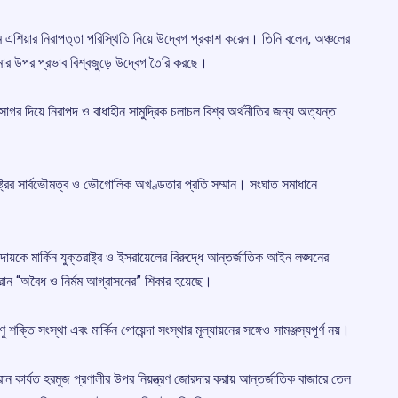
িম এশিয়ার নিরাপত্তা পরিস্থিতি নিয়ে উদ্বেগ প্রকাশ করেন। তিনি বলেন, অঞ্চলের
োর উপর প্রভাব বিশ্বজুড়ে উদ্বেগ তৈরি করছে।
র দিয়ে নিরাপদ ও বাধাহীন সামুদ্রিক চলাচল বিশ্ব অর্থনীতির জন্য অত্যন্ত
্ট্রের সার্বভৌমত্ব ও ভৌগোলিক অখণ্ডতার প্রতি সম্মান। সংঘাত সমাধানে
য়কে মার্কিন যুক্তরাষ্ট্র ও ইসরায়েলের বিরুদ্ধে আন্তর্জাতিক আইন লঙ্ঘনের
ন “অবৈধ ও নির্মম আগ্রাসনের” শিকার হয়েছে।
্তি সংস্থা এবং মার্কিন গোয়েন্দা সংস্থার মূল্যায়নের সঙ্গেও সামঞ্জস্যপূর্ণ নয়।
রান কার্যত হরমুজ প্রণালীর উপর নিয়ন্ত্রণ জোরদার করায় আন্তর্জাতিক বাজারে তেল