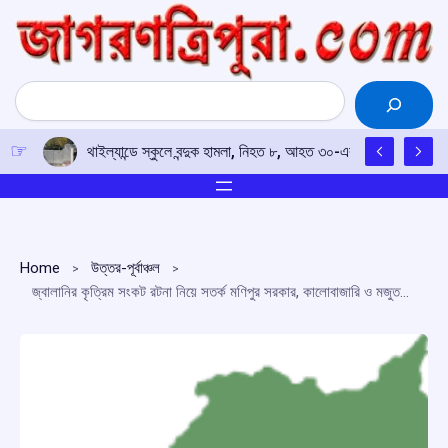
Skip
to
content
Search
‘চিন্তা করবেন না, আমি আপনাদের সঙ্গেই আছি’, বিদ্রোহী সাংসদদের আশ্বা
Home
উত্তর-পূর্বাঞ্চল
জ্বালানির কৃত্রিম সংকট রটনা নিয়ে সতর্ক মণিপুর সরকার, কালোবাজারি ও মজুতদারির বিরুদ্ধে কড়া হুঁশিয়ারি