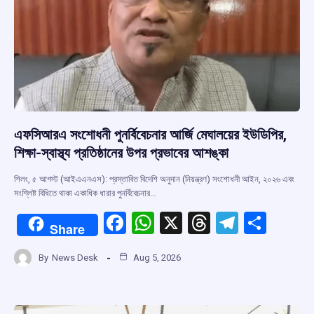
এফসিআরএ সংশোধনী পুনর্বিবেচনার আর্জি মেঘালয়ের ইউডিপির,
শিক্ষা-স্বাস্থ্য প্রতিষ্ঠানের উপর প্রভাবের আশঙ্কা
শিলং, ৫ আগস্ট (আইএএনএস): প্রস্তাবিত বিদেশি অনুদান (নিয়ন্ত্রণ) সংশোধনী আইন, ২০২৬ এবং
সংশ্লিষ্ট বিধিতে থাকা একাধিক ধারার পুনর্বিবেচনার…
F
W
X
T
T
S
Share
a
h
hr
el
h
By
News Desk
Aug 5, 2026
ce
at
e
e
ar
b
s
a
gr
e
o
A
d
a