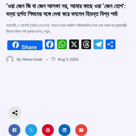
‘ওরা জেন জি বা জেন আলফা নয়, আমার কাছে ওরা ‘জেন হোপ’:
বন্যা দুর্গত শিশুদের সঙ্গে দেখা করে বললেন হিমন্ত বিশ্ব শর্মা
গুয়াহাটি, ৫ আগস্ট (আইএএনএস): অসমে বন্যা-কবলিত পরিবারগুলির সঙ্গে দেখা করার পর মুখ্যমন্ত্রী
হিমন্ত বিশ্ব শর্মা বুধবার বলেন, নতুন…
F
W
X
T
T
S
Share
a
h
hr
el
h
By
News Desk
Aug 5, 2026
ce
at
e
e
ar
b
s
a
gr
e
o
A
d
a
o
p
s
m
k
p