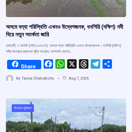
অসমে বন্যা পরিস্থিতি এখনও উদ্বেগজনক, ধনশিরি (দক্ষিণ) নদী
ঘিরে নতুন সতর্কতা জারি
গুয়াহাটি, ৭ আগস্ট (আইএএনএস): অসমে বন্যা পরিস্থিতি এখনও উদ্বেগজনক। ধনশিরি (দক্ষিণ)
নদীর জলস্তর ক্রমাগত বৃদ্ধি পাওয়ায় গোলাঘাট জেলায়…
F
W
X
T
T
S
Share
a
h
hr
el
h
By
Taniya Chakraborty
Aug 7, 2026
ce
at
e
e
ar
b
s
a
gr
e
o
A
d
a
o
p
s
m
উত্তর-পূর্বাঞ্চল
k
p