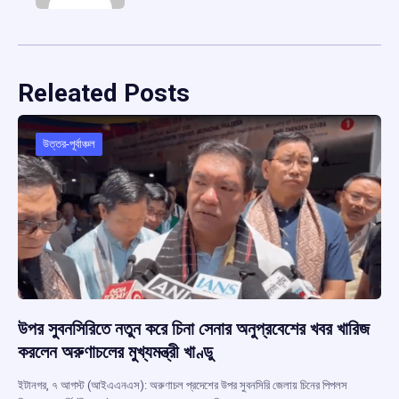
Releated Posts
উত্তর-পূর্বাঞ্চল
উপর সুবনসিরিতে নতুন করে চিনা সেনার অনুপ্রবেশের খবর খারিজ
করলেন অরুণাচলের মুখ্যমন্ত্রী খাণ্ডু
ইটানগর, ৭ আগস্ট (আইএএনএস): অরুণাচল প্রদেশের উপর সুবনসিরি জেলায় চিনের পিপলস