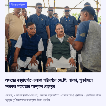
o
p
s
m
উত্তর-পূর্বাঞ্চল
k
p
অসমের বন্যাদুর্গত এলাকা পরিদর্শনে জে.পি. নাড্ডা, পুনর্বাসনে
সবরকম সহায়তার আশ্বাস কেন্দ্রের
গুয়াহাটি, ৫ আগস্ট (আইএএনএস): অসমের বন্যাকবলিত এলাকায় ত্রাণ, পুনর্বাসন ও পুনর্গঠনের কাজে
কেন্দ্রের পূর্ণ সহযোগিতার আশ্বাস দিলেন কেন্দ্রীয়…