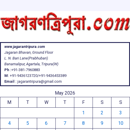
www.jagarantripura.com
Jagaran Bhavan, Ground Floor
L. N. Bari Lane(Prabhubari)
Banamalipur, Agartala, Tripura(W)
Ph :
+91-381-7960883
M:
+91-9436123720/+91-9436453389
Email :
jagarantripura@gmail.com
May 2026
M
T
W
T
F
S
S
1
2
3
4
5
6
7
8
9
10