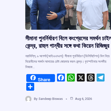
সীমানা পুনর্নির্ধারণ বিলে কংগ্রেসের সমর্থন চাই
কেন্দ্র, রাহুল গান্ধীর সঙ্গে কথা কিরেন রিজিজুর
নয়াদিল্লি, ৬ আগস্ট(আইএএনএস): সীমানা পুনর্নির্ধারণ (ডিলিমিটেশন) বিল নিয়ে
বিরোধীদের সমর্থন আদায়ের চেষ্টা জোরদার করল কেন্দ্র। বৃহস্পতিবার সংসদীয়
বিষয়ক…
F
W
X
T
T
Share
a
h
hr
el
S
ce
at
e
e
h
b
s
a
g
By
Sandeep Biswas
Aug 6, 2026
ar
o
A
d
a
e