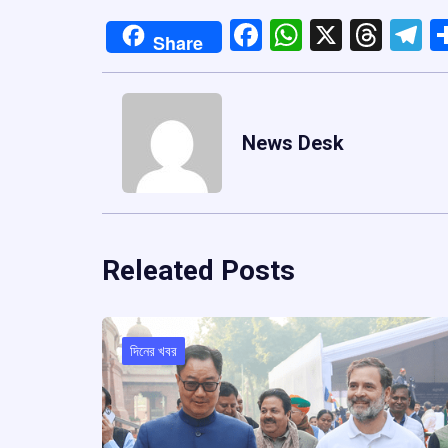
Facebook
WhatsApp
X
Thre
T
Share
News Desk
Releated Posts
দিনের খবর