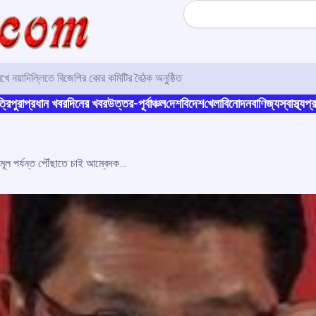
Search
খে নয়াদিল্লিতে বিজেপির কোর কমিটির বৈঠক অনুষ্ঠিত
্রিপুরা
প্রধান খবর
দিনের খবর
উত্তর-পূর্বাঞ্চল
দেশ
বিদেশ
খেলা
বিনোদন
বাণিজ্য
স্বাস্থ্য
প্র
উন্নয়ন শুধু রাস্তা-ফ্লাইওভার নয়, তৃণমূল পর্যন্ত পৌঁছাতে চাই আম্বেদকরের দৃষ্টিভঙ্গি: রাজ ঠাকরে