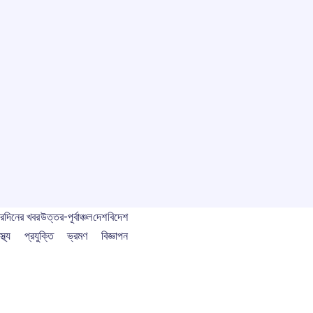
বর
দিনের খবর
উত্তর-পূর্বাঞ্চল
দেশ
বিদেশ
স্থ্য
প্রযুক্তি
ভ্রমণ
বিজ্ঞাপন