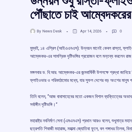
উন্নয়ন শুধু রাস্তা-ফ্লাইও
পৌঁছাতে চাই আম্বেদকরের দৃ
By
News Desk
Apr 14, 2026
0
মুম্বই, ১৪ এপ্রিল (আইএএনএস): উন্নয়ন মানেই কেবল রাস্তা, ফ্লাইও
আম্বেদকর-এর সামগ্রিক দৃষ্টিভঙ্গির প্রয়োজন বলে মন্তব্য করলেন রা
মঙ্গলবার ড. বি.আর. আম্বেদকর-এর জন্মবার্ষিকী উপলক্ষে শ্রদ্ধা জানিয়ে
ফ্লাইওভার ও পরিকাঠামোর মধ্যে, যার সুফল দেশের বড় অংশের মানুষ প
তিনি বলেন, “আজ বাবাসাহেবের মতো একজন বিশাল ব্যক্তিত্বের অভাব 
সর্বাঙ্গীন দৃষ্টিভঙ্গি।”
মহারাষ্ট্র নবনির্মাণ সেনা (এমএনএস) প্রধান আরও বলেন, শুধুমাত্র মহান ব
ছত্রপতি শিবাজী মহারাজ, মহাত্মা জ্যোতিবা ফুলে, বল গঙ্গাধর তিলক, বিন