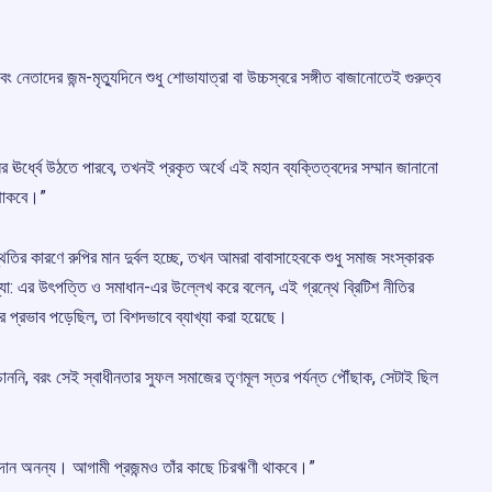
েতাদের জন্ম-মৃত্যুদিনে শুধু শোভাযাত্রা বা উচ্চস্বরে সঙ্গীত বাজানোতেই গুরুত্ব
র ঊর্ধ্বে উঠতে পারবে, তখনই প্রকৃত অর্থে এই মহান ব্যক্তিত্বদের সম্মান জানানো
 থাকবে।”
থিতির কারণে রুপির মান দুর্বল হচ্ছে, তখন আমরা বাবাসাহেবকে শুধু সমাজ সংস্কারক
্যা: এর উৎপত্তি ও সমাধান-এর উল্লেখ করে বলেন, এই গ্রন্থে ব্রিটিশ নীতির
র প্রভাব পড়েছিল, তা বিশদভাবে ব্যাখ্যা করা হয়েছে।
চাননি, বরং সেই স্বাধীনতার সুফল সমাজের তৃণমূল স্তর পর্যন্ত পৌঁছাক, সেটাই ছিল
অবদান অনন্য। আগামী প্রজন্মও তাঁর কাছে চিরঋণী থাকবে।”