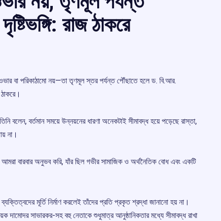
ভার নয়, তৃণমূল পর্যন্ত
ষ্টিভঙ্গি: রাজ ঠাকরে
ভার বা পরিকাঠামো নয়—তা তৃণমূল স্তর পর্যন্ত পৌঁছাতে হলে ড. বি.আর.
জ ঠাকরে।
 তিনি বলেন, বর্তমান সময়ে উন্নয়নের ধারণা অনেকটাই সীমাবদ্ধ হয়ে পড়েছে রাস্তা,
ায় না।
আমরা বারবার অনুভব করি, যাঁর ছিল গভীর সামাজিক ও অর্থনৈতিক বোধ এবং একটি
্যক্তিত্বদের মূর্তি নির্মাণ করলেই তাঁদের প্রতি প্রকৃত শ্রদ্ধা জানানো হয় না।
ায়ক দামোদর সাভারকর-সহ বহু নেতাকে শুধুমাত্র আনুষ্ঠানিকতার মধ্যে সীমাবদ্ধ রাখা