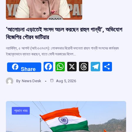
‘আলোচনা এড়াতেই সংসদ অচল করছেন রাহুল গান্ধী’, অভিযোগ
বিজেপির গৌরব ভাটিয়ার
নয়াদিল্লি, ৫ আগস্ট (আইএএনএস): লোকসভার বিরোধী দলনেতা রাহুল গান্ধী সংসদের কার্যক্রম
ইচ্ছাকৃতভাবে ব্যাহত করছেন, যাতে মোদী সরকারের বিদেশ…
F
W
X
T
T
S
Share
a
h
hr
el
h
By
News Desk
Aug 5, 2026
ce
at
e
e
ar
b
s
a
gr
e
o
A
d
a
o
p
s
m
প্রধান খবর
k
p