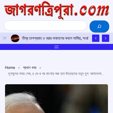
Skip
to
content
Search
তীব্র তাপপ্রবাহ ও খরায় দাবানলের কবলে সার্বিয়া, সংরক্ষিত বনাঞ্চলের ৩০০ 
Home
প্রধান খবর
তৃণমূলের সময় শেষ, ৪ মে-র পর বাংলায় শুরু হবে উন্নয়নের নতুন যুগ: আসানসোলে প্রধানমন্ত্রী মোদি