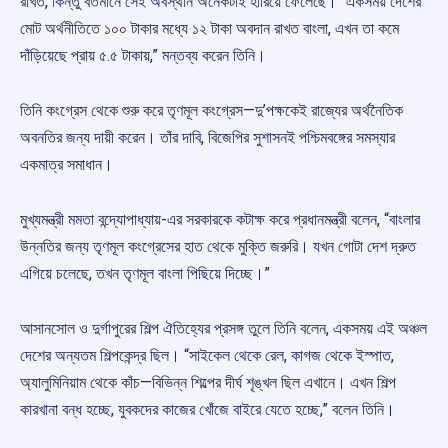
রাখত, কিন্তু বর্তমানে সেই অবস্থান অনেকটাই হারিয়ে ফেলেছে। “একসময় দেশের
মোট অর্থনীতিতে ১০০ টাকার মধ্যে ১২ টাকা অবদান রাখত বাংলা, এখন তা কমে
দাঁড়িয়েছে প্রায় ৫.৫ টাকায়,” মন্তব্য করেন তিনি।
তিনি কংগ্রেস থেকে শুরু করে তৃণমূল কংগ্রেস—দু’পক্ষকেই রাজ্যের অর্থনৈতিক
অবনতির জন্য দায়ী করেন। তাঁর দাবি, বিজেপির সুশাসনই পশ্চিমবঙ্গের সমস্যার
একমাত্র সমাধান।
মুখ্যমন্ত্রী মমতা বন্দ্যোপাধ্যায়-এর সরকারকে কটাক্ষ করে প্রধানমন্ত্রী বলেন, “বাংলার
উন্নতির জন্য তৃণমূল কংগ্রেসের হাত থেকে মুক্তি জরুরি। যখন গোটা দেশ দ্রুত
এগিয়ে চলেছে, তখন তৃণমূল বাংলা পিছিয়ে দিচ্ছে।”
আসানসোল ও দুর্গাপুরের শিল্প ঐতিহ্যের প্রসঙ্গ তুলে তিনি বলেন, একসময় এই অঞ্চল
দেশের অন্যতম শিল্পকেন্দ্র ছিল। “সাইকেল থেকে রেল, কাগজ থেকে ইস্পাত,
অ্যালুমিনিয়াম থেকে কাঁচ—বিভিন্ন শিল্পের দীর্ঘ শৃঙ্খল ছিল এখানে। এখন শিল্প
কারখানা বন্ধ হচ্ছে, যুবকদের কাজের খোঁজে বাইরে যেতে হচ্ছে,” বলেন তিনি।