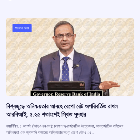
ce
at
e
e
ar
b
s
a
gr
e
o
A
d
a
o
p
s
m
প্রধান খবর
k
p
বিশ্বজুড়ে অনিশ্চয়তার আবহে রেপো রেট অপরিবর্তিত রাখল
আরবিআই, ৫.২৫ শতাংশেই স্থিত সুদহার
নয়াদিল্লি, ৫ আগস্ট (আইএএনএস): চলমান ভূ-রাজনৈতিক উত্তেজনা, আন্তর্জাতিক বাণিজ্যে
অনিশ্চয়তা এবং জ্বালানি বাজারের অস্থিরতার মধ্যে রেপো রেট ৫.২৫…