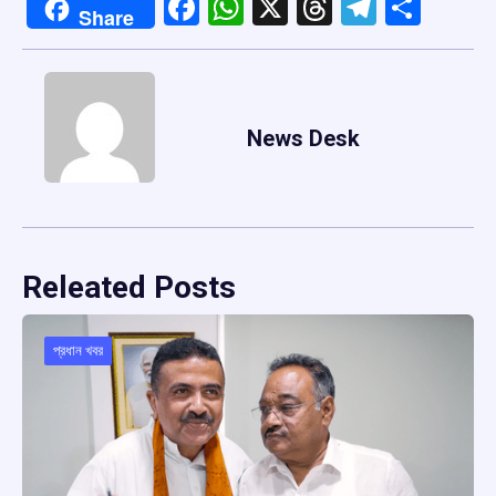
Facebook
WhatsApp
X
Threads
Telegr
Shar
Share
News Desk
Releated Posts
প্রধান খবর