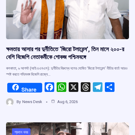
ক্ষমতায় আসার পর দুর্নীতিতে ‘জিরো টলারেন্স’, তিন মাসে ২০০-র
বেশি বিজেপি নেতাকর্মীকে শোকজ পশ্চিমবঙ্গে
কলকাতা, ৬ আগস্ট (আইএএনএস): দুর্নীতির বিরুদ্ধে দলের ঘোষিত ‘জিরো টলারেন্স’ নীতির বার্তা আরও
স্পষ্ট করতে পশ্চিমবঙ্গ বিজেপি রাজ্যে…
F
W
X
T
T
S
Share
a
h
hr
el
h
By
News Desk
Aug 6, 2026
ce
at
e
e
ar
b
s
a
gr
e
o
A
d
a
প্রধান খবর