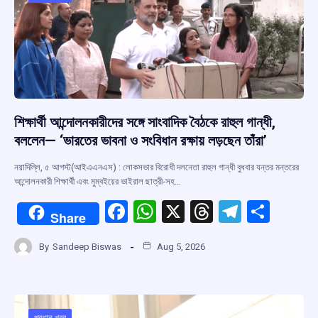
o
p
s
m
k
p
শিক্ষার্থী আন্দোলনকারীদের সঙ্গে সাংবাদিক বৈঠকে রাহুল গান্ধী,
বললেন— ‘ভারতের ভাবনা ও সংবিধান রক্ষায় লড়ছেন তাঁরা’
নয়াদিল্লি, ৫ আগস্ট(আইএএনএস) : লোকসভার বিরোধী দলনেতা রাহুল গান্ধী বুধবার যন্তর মন্তরের
আন্দোলনকারী শিক্ষার্থী এবং মুম্বইয়ের ভাইরাল ছাত্রী-সহ…
F
W
X
T
T
S
Share
a
h
hr
el
h
By
Sandeep Biswas
Aug 5, 2026
ce
at
e
e
ar
b
s
a
gr
e
o
A
d
a
প্রধান খবর