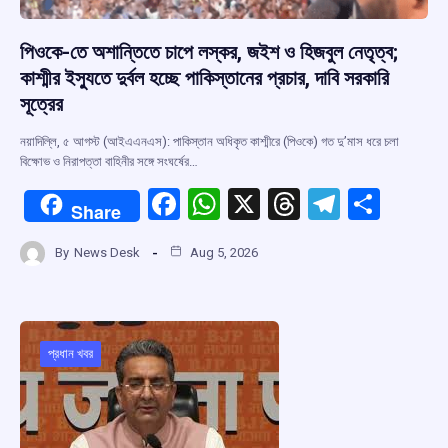
পিওকে-তে অশান্তিতে চাপে লস্কর, জইশ ও হিজবুল নেতৃত্ব;
কাশ্মীর ইস্যুতে দুর্বল হচ্ছে পাকিস্তানের প্রচার, দাবি সরকারি
সূত্রের
নয়াদিল্লি, ৫ আগস্ট (আইএএনএস): পাকিস্তান অধিকৃত কাশ্মীরে (পিওকে) গত দু’মাস ধরে চলা
বিক্ষোভ ও নিরাপত্তা বাহিনীর সঙ্গে সংঘর্ষের…
F
W
X
T
T
S
Share
a
h
hr
el
h
By
News Desk
Aug 5, 2026
ce
at
e
e
ar
b
s
a
gr
e
o
A
d
a
o
p
s
m
প্রধান খবর
k
p