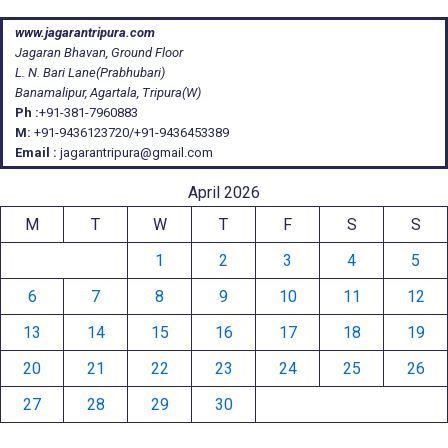
www.jagarantripura.com
Jagaran Bhavan, Ground Floor
L. N. Bari Lane(Prabhubari)
Banamalipur, Agartala, Tripura(W)
Ph :
+91-381-7960883
M:
+91-9436123720/+91-9436453389
Email :
jagarantripura@gmail.com
April 2026
M
T
W
T
F
S
S
1
2
3
4
5
6
7
8
9
10
11
12
13
14
15
16
17
18
19
20
21
22
23
24
25
26
27
28
29
30