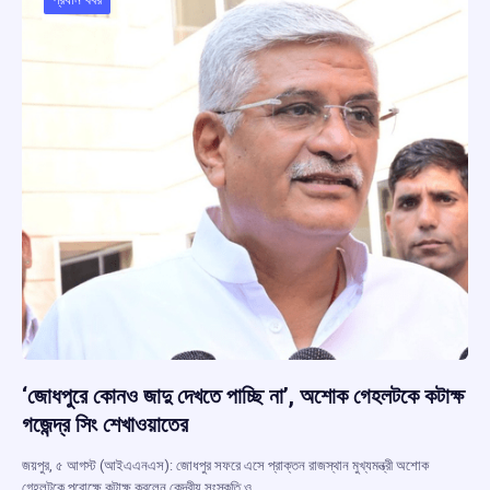
o
p
s
m
k
p
‘জোধপুরে কোনও জাদু দেখতে পাচ্ছি না’, অশোক গেহলটকে কটাক্ষ
গজেন্দ্র সিং শেখাওয়াতের
জয়পুর, ৫ আগস্ট (আইএএনএস): জোধপুর সফরে এসে প্রাক্তন রাজস্থান মুখ্যমন্ত্রী অশোক
গেহলটকে পরোক্ষে কটাক্ষ করলেন কেন্দ্রীয় সংস্কৃতি ও…