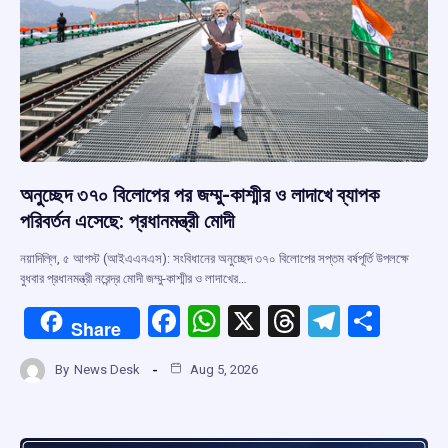
অনুচ্ছেদ ৩৭০ বিলোপের পর জম্মু-কাশ্মীর ও লাদাখে ব্যাপক
পরিবর্তন এসেছে: প্রধানমন্ত্রী মোদী
নয়াদিল্লি, ৫ আগস্ট (আইএএনএস): সংবিধানের অনুচ্ছেদ ৩৭০ বিলোপের সপ্তম বর্ষপূর্তি উপলক্ষে
বুধবার প্রধানমন্ত্রী নরেন্দ্র মোদী জম্মু-কাশ্মীর ও লাদাখের…
F
W
X
T
T
S
Share
a
h
hr
el
h
By
News Desk
Aug 5, 2026
ce
at
e
e
ar
b
s
a
gr
e