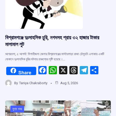
k
p
বিশ্রামগঞ্জে দুঃসাহসিক চুরি, নগদসহ প্রায় ৩২ হাজার টাকার
মালামাল লুট
আগরতলা, ৫ আগস্ট: সিপাহীজলা জেলার বিশ্রামগঞ্জের মাস্টারপাড়া রাজা চৌমুহনি এলাকায় একটি
দোকানে দুঃসাহসিক চুরির ঘটনায় চাঞ্চল্যের সৃষ্টি হয়েছে।…
F
W
X
T
T
S
Share
a
h
hr
el
h
By
Taniya Chakraborty
Aug 5, 2026
ce
at
e
e
ar
b
s
a
gr
e
o
A
d
a
o
p
s
m
মুখ্য খবর