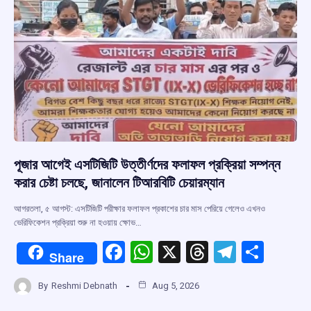
k
p
পূজার আগেই এসটিজিটি উত্তীর্ণদের ফলাফল প্রক্রিয়া সম্পন্ন
করার চেষ্টা চলছে, জানালেন টিআরবিটি চেয়ারম্যান
আগরতলা, ৫ আগস্ট: এসটিজিটি পরীক্ষার ফলাফল প্রকাশের চার মাস পেরিয়ে গেলেও এখনও
ভেরিফিকেশন প্রক্রিয়া শুরু না হওয়ায় ক্ষোভ…
F
W
X
T
T
S
Share
a
h
hr
el
h
By
Reshmi Debnath
Aug 5, 2026
ce
at
e
e
ar