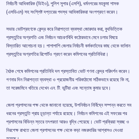
নির্বাচনী আধিকারিক (ডিইও), পুলিশ সুপার (এসপি), ধর্মনগরের মহকুমা শাসক
(এসডিএম) সহ সংশ্লিষ্ট দপ্তরের পদস্থ আধিকারিকরা অংশগ্রহণ করেন।
সভায় ভোটগ্রহণকে কেন্দ্র করে নিরাপত্তা ব্যবস্থা জোরদার করা, বুথভিত্তিক
প্রস্তুতির অগ্রগতি এবং নির্বাচন আচরণবিধি কঠোরভাবে মেনে চলার বিষয়ে
বিস্তারিত আলোচনা হয়। পাশাপাশি জেলার নির্বাচনী কর্মকর্তাদের কাছ থেকে বর্তমান
প্রস্তুতির অগ্রগতির রিপোর্টও গ্রহণ করেন কমিশনের প্রতিনিধিরা।
বৈঠক শেষে কমিশনের প্রতিনিধি দল প্রস্তাবিত ভোট গণনা কেন্দ্র পরিদর্শন করেন।
গণনার দিন নিরাপত্তা ব্যবস্থা ও প্রয়োজনীয় পরিকাঠামো সঠিকভাবে রয়েছে কি না,
তা সরেজমিনে খতিয়ে দেখেন এন. টি. ভুটিয়া এবং সন্তোষ কুমার দুবে।
জেলা প্রশাসনের পক্ষ থেকে জানানো হয়েছে, উপনির্বাচন নির্বিঘ্নে সম্পন্ন করতে সব
ধরনের প্রস্তুতি প্রায় চূড়ান্ত পর্যায়ে রয়েছে। নির্বাচন কমিশনের এই সফরের পর
প্রশাসনের বিভিন্ন স্তরে তৎপরতা আরও বৃদ্ধি পেয়েছে। ভোট প্রক্রিয়া স্বচ্ছ ও
নিরপেক্ষ রাখতে জেলা প্রশাসনের পক্ষ থেকে কড়া নজরদারির আশ্বাসও দেওয়া
হয়েছে।