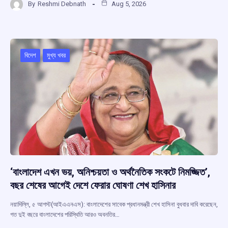
By
Reshmi Debnath
Aug 5, 2026
ce
at
e
e
ar
b
s
a
gr
e
o
A
d
a
o
p
s
m
বিদেশ
মুখ্য খবর
k
p
‘বাংলাদেশ এখন ভয়, অনিশ্চয়তা ও অর্থনৈতিক সংকটে নিমজ্জিত’,
বছর শেষের আগেই দেশে ফেরার ঘোষণা শেখ হাসিনার
নয়াদিল্লি, ৫ আগস্ট(আইএএনএস): বাংলাদেশের সাবেক প্রধানমন্ত্রী শেখ হাসিনা বুধবার দাবি করেছেন,
গত দুই বছরে বাংলাদেশের পরিস্থিতি আরও অবনতির…