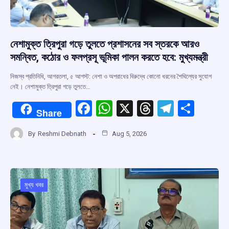
নেশামুক্ত ত্রিপুরা গড়ে তুলতে প্রশাসনের সব স্তরকে আরও
সমন্বিত, কঠোর ও ফলপ্রসূ ভূমিকা পালন করতে হবে: মুখ্যমন্ত্রী
নিজস্ব প্রতিনিধি, আগরতলা, ৫ আগস্ট: নেশা ও অপরাধের বিরুদ্ধে কোনো ধরনের শৈথিল্যের সুযোগ
নেই। নেশামুক্ত ত্রিপুরা গড়ে তুলতে…
F
W
X
T
T
S
Share
a
h
hr
el
h
By
Reshmi Debnath
Aug 5, 2026
ce
at
e
e
ar
b
s
a
gr
e
o
A
d
a
o
p
s
m
মুখ্য খবর
k
p