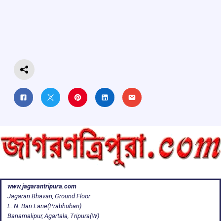
b
s
a
gr
e
o
A
d
a
o
p
s
m
k
p
www.jagarantripura.com
Jagaran Bhavan, Ground Floor
L. N. Bari Lane(Prabhubari)
Banamalipur, Agartala, Tripura(W)