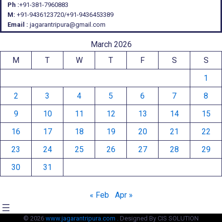
Ph :
+91-381-7960883
M:
+91-9436123720/+91-9436453389
Email :
jagarantripura@gmail.com
March 2026
M
T
W
T
F
S
S
1
2
3
4
5
6
7
8
9
10
11
12
13
14
15
16
17
18
19
20
21
22
23
24
25
26
27
28
29
30
31
« Feb
Apr »
© 2026
www.jagarantripura.com .
Designed By CIS SOLUTION