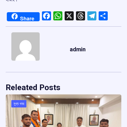
Facebook
WhatsApp
X
Threads
Telegr
Shar
Share
admin
Releated Posts
মুখ্য খবর