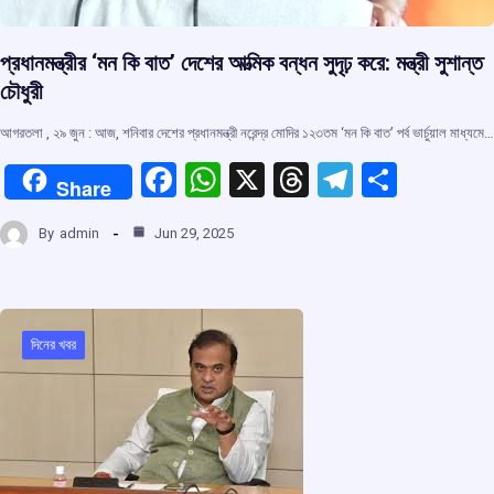
প্রধানমন্ত্রীর ‘মন কি বাত’ দেশের আত্মিক বন্ধন সুদৃঢ় করে: মন্ত্রী সুশান্ত
চৌধুরী
আগরতলা , ২৯ জুন : আজ, শনিবার দেশের প্রধানমন্ত্রী নরেন্দ্র মোদির ১২৩তম ‘মন কি বাত’ পর্ব ভার্চুয়াল মাধ্যমে…
F
W
X
T
T
S
Share
a
h
hr
el
h
By
admin
Jun 29, 2025
ce
at
e
e
ar
b
s
a
gr
e
o
A
d
a
o
p
s
m
দিনের খবর
k
p