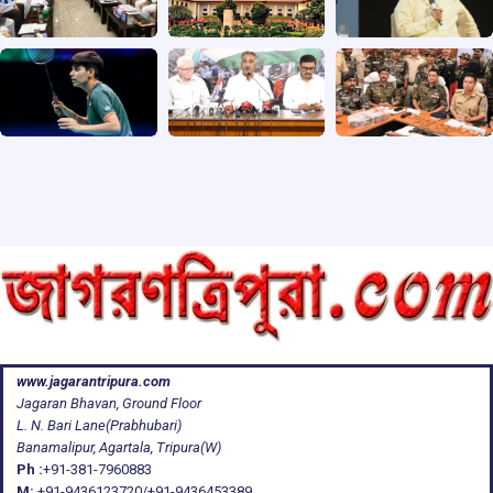
www.jagarantripura.com
Jagaran Bhavan, Ground Floor
L. N. Bari Lane(Prabhubari)
Banamalipur, Agartala, Tripura(W)
Ph :
+91-381-7960883
M:
+91-9436123720/+91-9436453389