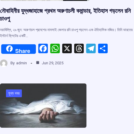
নৌবাহিনীর যুদ্ধজাহাজে প্রথম অরুণাচলী কমান্ডার, ইতিহাস গড়লেন রনি
চাওপু
নয়াদিল্লি, ২৯ জুন: অরুণাচল প্রদেশের নামসাই জেলার রনি চাওপু গড়লেন এক ঐতিহাসিক নজির। তিনি ভারতের
ইস্টার্ন ফ্লিটের একটি…
F
W
X
T
T
S
Share
a
h
hr
el
h
By
admin
Jun 29, 2025
ce
at
e
e
ar
b
s
a
gr
e
o
A
d
a
o
p
s
m
মুখ্য খবর
k
p