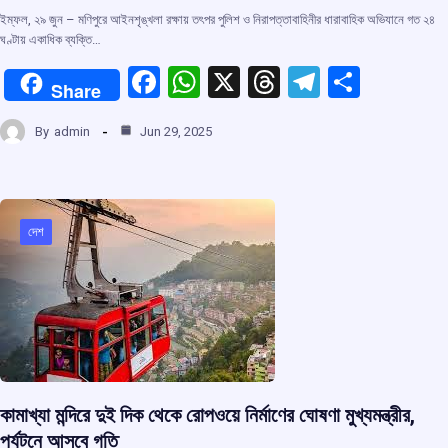
ইম্ফল, ২৯ জুন – মণিপুরে আইনশৃঙ্খলা রক্ষায় তৎপর পুলিশ ও নিরাপত্তাবাহিনীর ধারাবাহিক অভিযানে গত ২৪
ঘণ্টায় একাধিক ব্যক্তি…
F
W
X
T
T
S
Share
a
h
hr
el
h
By
admin
Jun 29, 2025
ce
at
e
e
ar
b
s
a
gr
e
o
A
d
a
o
p
s
m
দেশ
k
p
কামাখ্যা মন্দিরে দুই দিক থেকে রোপওয়ে নির্মাণের ঘোষণা মুখ্যমন্ত্রীর,
পর্যটনে আসবে গতি