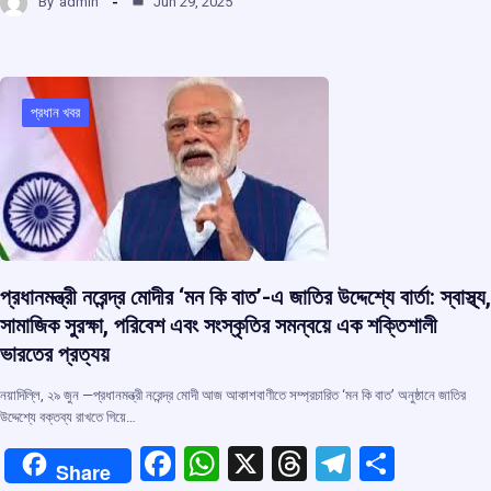
By
admin
Jun 29, 2025
ce
at
e
e
ar
b
s
a
gr
e
o
A
d
a
o
p
s
m
প্রধান খবর
k
p
প্রধানমন্ত্রী নরেন্দ্র মোদীর ‘মন কি বাত’-এ জাতির উদ্দেশ্যে বার্তা: স্বাস্থ্য,
সামাজিক সুরক্ষা, পরিবেশ এবং সংস্কৃতির সমন্বয়ে এক শক্তিশালী
ভারতের প্রত্যয়
নয়াদিল্লি, ২৯ জুন —প্রধানমন্ত্রী নরেন্দ্র মোদী আজ আকাশবাণীতে সম্প্রচারিত ‘মন কি বাত’ অনুষ্ঠানে জাতির
উদ্দেশ্যে বক্তব্য রাখতে গিয়ে…
F
W
X
T
T
S
Share