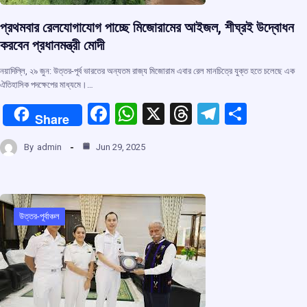
প্রথমবার রেলযোগাযোগ পাচ্ছে মিজোরামের আইজল, শীঘ্রই উদ্বোধন
করবেন প্রধানমন্ত্রী মোদী
নয়াদিল্লি, ২৯ জুন: উত্তর-পূর্ব ভারতের অন্যতম রাজ্য মিজোরাম এবার রেল মানচিত্রে যুক্ত হতে চলেছে এক
ঐতিহাসিক পদক্ষেপের মাধ্যমে।…
F
W
X
T
T
S
Share
a
h
hr
el
h
By
admin
Jun 29, 2025
ce
at
e
e
ar
b
s
a
gr
e
o
A
d
a
o
p
s
m
উত্তর-পূর্বাঞ্চল
k
p