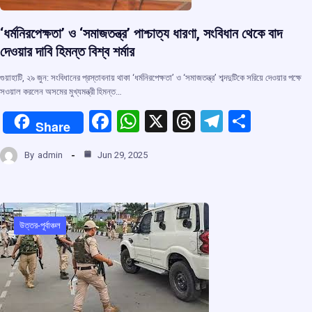
‘ধর্মনিরপেক্ষতা’ ও ‘সমাজতন্ত্র’ পাশ্চাত্য ধারণা, সংবিধান থেকে বাদ
দেওয়ার দাবি হিমন্ত বিশ্ব শর্মার
গুয়াহাটি, ২৯ জুন: সংবিধানের প্রস্তাবনায় থাকা ‘ধর্মনিরপেক্ষতা’ ও ‘সমাজতন্ত্র’ শব্দদুটিকে সরিয়ে দেওয়ার পক্ষে
সওয়াল করলেন অসমের মুখ্যমন্ত্রী হিমন্ত…
F
W
X
T
T
S
Share
a
h
hr
el
h
By
admin
Jun 29, 2025
ce
at
e
e
ar
b
s
a
gr
e
o
A
d
a
o
p
s
m
উত্তর-পূর্বাঞ্চল
k
p