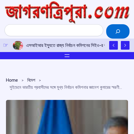
Skip
to
content
Search
এসআইআর ইস্যুতে রাজ্য নির্বাচন কমিশনের সিইও-র কাছে আইপিএফটির ড
Home
বিদেশ
সুইডেনে ভারতীয় প্রবাসীদের সঙ্গে মুখ্য নির্বাচন কমিশনার জ্ঞানেশ কুমারের স্মরণীয় সাক্ষাৎ, আন্তর্জাতিক সম্মেলনে ভারতের নেতৃত্ব