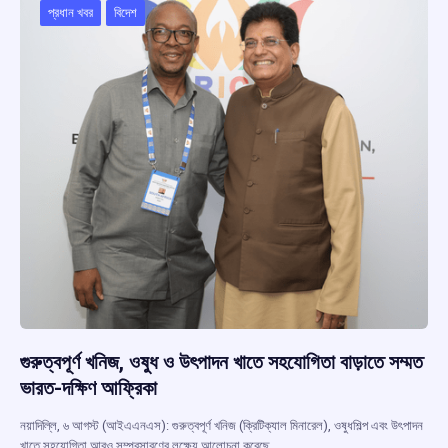
প্রধান খবর
বিদেশ
গুরুত্বপূর্ণ খনিজ, ওষুধ ও উৎপাদন খাতে সহযোগিতা বাড়াতে সম্মত
ভারত-দক্ষিণ আফ্রিকা
নয়াদিল্লি, ৬ আগস্ট (আইএএনএস): গুরুত্বপূর্ণ খনিজ (ক্রিটিক্যাল মিনারেল), ওষুধশিল্প এবং উৎপাদন
খাতে সহযোগিতা আরও সম্প্রসারণের লক্ষ্যে আলোচনা করেছে…