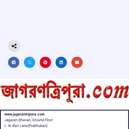
b
s
a
gr
e
o
A
d
a
o
p
s
m
k
p
www.jagarantripura.com
Jagaran Bhavan, Ground Floor
L. N. Bari Lane(Prabhubari)