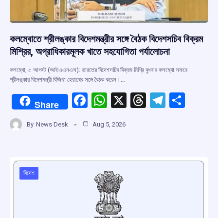
কলম্বোতে শ্রীলঙ্কার বিদেশমন্ত্রীর সঙ্গে বৈঠক বিদেশসচিব বিক্রম
মিশ্রির, অগ্রাধিকারমূলক খাতে সহযোগিতা পর্যালোচনা
কলম্বো, ৫ আগস্ট (আইএএনএস): ভারতের বিদেশসচিব বিক্রম মিশ্রি বুধবার কলম্বো সফরে
শ্রীলঙ্কার বিদেশমন্ত্রী বিজিথা হেরাথের সঙ্গে বৈঠক করেন।…
F
W
X
T
T
S
Share
a
h
hr
el
h
By
News Desk
Aug 5, 2026
ce
at
e
e
ar
b
s
a
gr
e
o
A
d
a
o
p
s
m
বিদেশ
k
p