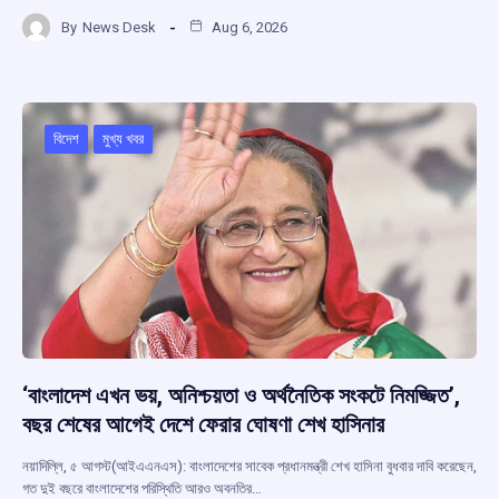
a
h
hr
el
h
By
News Desk
Aug 6, 2026
ce
at
e
e
ar
b
s
a
gr
e
o
A
d
a
o
p
s
m
বিদেশ
মুখ্য খবর
k
p
‘বাংলাদেশ এখন ভয়, অনিশ্চয়তা ও অর্থনৈতিক সংকটে নিমজ্জিত’,
বছর শেষের আগেই দেশে ফেরার ঘোষণা শেখ হাসিনার
নয়াদিল্লি, ৫ আগস্ট(আইএএনএস): বাংলাদেশের সাবেক প্রধানমন্ত্রী শেখ হাসিনা বুধবার দাবি করেছেন,
গত দুই বছরে বাংলাদেশের পরিস্থিতি আরও অবনতির…