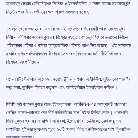
অনলাইন ভোটার রেজিস্ট্রেশন সিস্টেম ও ইলেকট্রনিক পোস্টাল ব্যালট ম্যানেজমেন্ট
সিস্টেম প্রবাসী ভারতীয়দের অংশগ্রহণ সহজতর করেছে।
১০ জুন থেকে শুরু হওয়া তিন দিনের এই সম্মেলনের উদ্বোধনী ভাষণ দেবেন মুখ্য
নির্বাচন কমিশনার জ্ঞানেশ কুমার। বিশ্বের বৃহত্তম গণতন্ত্র হিসেবে ভারতের নির্বাচন
পরিচালনার পরিসর ও দক্ষতা আন্তর্জাতিক পরিসরে প্রশংসিত হয়েছে। এই সম্মেলনে
৫০টি দেশের প্রতিনিধিত্বকারী প্রায় ১০০ জন নির্বাচন কর্মকর্তা, নীতিনির্ধারক ও
বিশেষজ্ঞ অংশ নিচ্ছেন।
সম্মেলনটি যৌথভাবে আয়োজন করেছে ইন্টারন্যাশনাল আইডিইএ, সুইডেনের পররাষ্ট্র
মন্ত্রণালয়, সুইডিশ নির্বাচন কর্তৃপক্ষ এবং অস্ট্রেলিয়ান ইলেক্টোরাল কমিশন।
সিইসি শ্রী জ্ঞানেশ কুমার আজ ইন্টারন্যাশনাল আইডিইএ-এর সেক্রেটারি জেনারেল
কেভিন কাসাস-জামোরা-সহ শীর্ষ কর্মকর্তাদের সঙ্গে বৈঠকে মিলিত হবেন। পাশাপাশি,
তিনি যুক্তরাজ্য, ফ্রান্স, দক্ষিণ আফ্রিকা, ইন্দোনেশিয়া, মেক্সিকো, নেদারল্যান্ডস,
মঙ্গোলিয়া, সুইজারল্যান্ড সহ প্রায় ২০টি দেশের নির্বাচন কমিশনারদের সঙ্গে দ্বিপাক্ষিক
আলোচনা করবেন।