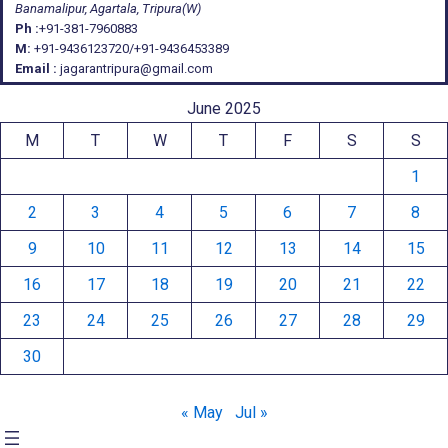
Banamalipur, Agartala, Tripura(W)
Ph :
+91-381-7960883
M:
+91-9436123720/+91-9436453389
Email :
jagarantripura@gmail.com
June 2025
M
T
W
T
F
S
S
1
2
3
4
5
6
7
8
9
10
11
12
13
14
15
16
17
18
19
20
21
22
23
24
25
26
27
28
29
30
« May
Jul »