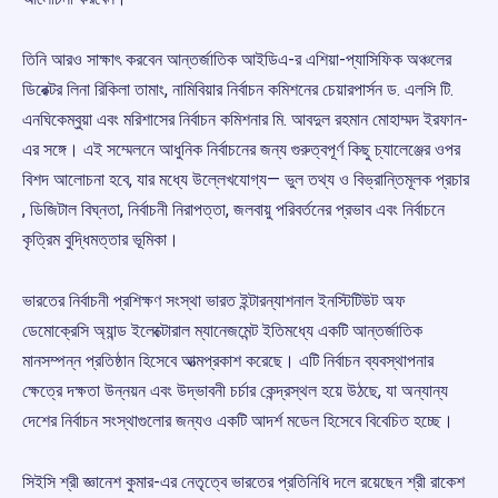
তিনি আরও সাক্ষাৎ করবেন আন্তর্জাতিক আইডিএ-র এশিয়া-প্যাসিফিক অঞ্চলের
ডিরেক্টর লিনা রিকিলা তামাং, নামিবিয়ার নির্বাচন কমিশনের চেয়ারপার্সন ড. এলসি টি.
এনঘিকেম্বুয়া এবং মরিশাসের নির্বাচন কমিশনার মি. আবদুল রহমান মোহাম্মদ ইরফান-
এর সঙ্গে। এই সম্মেলনে আধুনিক নির্বাচনের জন্য গুরুত্বপূর্ণ কিছু চ্যালেঞ্জের ওপর
বিশদ আলোচনা হবে, যার মধ্যে উল্লেখযোগ্য— ভুল তথ্য ও বিভ্রান্তিমূলক প্রচার
, ডিজিটাল বিঘ্নতা, নির্বাচনী নিরাপত্তা, জলবায়ু পরিবর্তনের প্রভাব এবং নির্বাচনে
কৃত্রিম বুদ্ধিমত্তার ভূমিকা।
ভারতের নির্বাচনী প্রশিক্ষণ সংস্থা ভারত ইন্টারন্যাশনাল ইনস্টিটিউট অফ
ডেমোক্রেসি অ্যান্ড ইলেক্টোরাল ম্যানেজমেন্ট ইতিমধ্যে একটি আন্তর্জাতিক
মানসম্পন্ন প্রতিষ্ঠান হিসেবে আত্মপ্রকাশ করেছে। এটি নির্বাচন ব্যবস্থাপনার
ক্ষেত্রে দক্ষতা উন্নয়ন এবং উদ্ভাবনী চর্চার কেন্দ্রস্থল হয়ে উঠছে, যা অন্যান্য
দেশের নির্বাচন সংস্থাগুলোর জন্যও একটি আদর্শ মডেল হিসেবে বিবেচিত হচ্ছে।
সিইসি শ্রী জ্ঞানেশ কুমার-এর নেতৃত্বে ভারতের প্রতিনিধি দলে রয়েছেন শ্রী রাকেশ