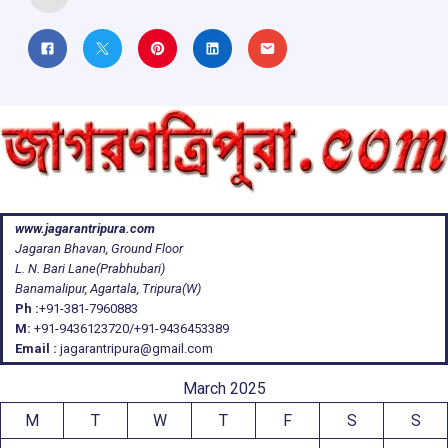
www.jagarantripura.com
Jagaran Bhavan, Ground Floor
L. N. Bari Lane(Prabhubari)
Banamalipur, Agartala, Tripura(W)
Ph :
+91-381-7960883
M:
+91-9436123720/+91-9436453389
Email :
jagarantripura@gmail.com
March 2025
M
T
W
T
F
S
S