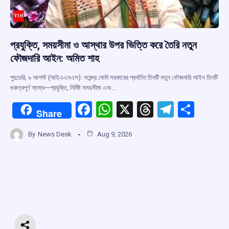
প্রযুক্তি, সময়সীমা ও আস্থার উপর ভিত্তি করে তৈরি নতুন
ফৌজদারি আইন: অমিত শাহ
পুদুচেরি, ৯ আগস্ট (আইএএনএস): নরেন্দ্র মোদি সরকারের প্রবর্তিত তিনটি নতুন ফৌজদারি আইন তিনটি
গুরুত্বপূর্ণ স্তম্ভ—প্রযুক্তি, নির্দিষ্ট সময়সীমা এবং…
F
W
X
T
T
S
Share
a
h
hr
el
h
By
News Desk
Aug 9, 2026
ce
at
e
e
ar
b
s
a
gr
e
o
A
d
a
o
p
s
m
k
p