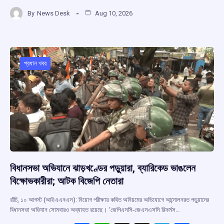
a
h
hr
el
h
By
News Desk
Aug 10, 2026
ce
at
e
e
ar
b
s
a
gr
e
o
A
d
a
o
p
s
m
প্রধান খবর
k
p
বিধানসভা অভিযানে ঝাড়খণ্ডের পড়ুয়ারা, ব্যারিকেড ভাঙলেন
বিক্ষোভকারীরা; আটক বিজেপি নেতারা
রাঁচি, ১০ আগস্ট (আইএএনএস): নিয়োগ পরীক্ষায় কথিত অনিয়মের অভিযোগে আন্দোলনরত পড়ুয়াদের
বিধানসভা অভিযান সোমবারও অব্যাহত রয়েছে। ‘জেপিএসসি-জেএসএসসি রিফর্মস…