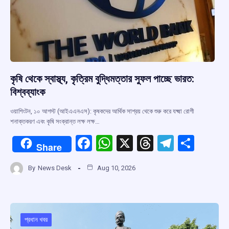
কৃষি থেকে স্বাস্থ্য, কৃত্রিম বুদ্ধিমত্তার সুফল পাচ্ছে ভারত:
বিশ্বব্যাংক
ওয়াশিংটন, ১০ আগস্ট (আইএএনএস): কৃষকদের আর্থিক সাশ্রয় থেকে শুরু করে যক্ষ্মা রোগী
শনাক্তকরণ এবং কৃষি সংক্রান্ত লক্ষ লক্ষ…
F
W
X
T
T
S
Share
a
h
hr
el
h
By
News Desk
Aug 10, 2026
ce
at
e
e
ar
b
s
a
gr
e
o
A
d
a
o
p
s
m
প্রধান খবর