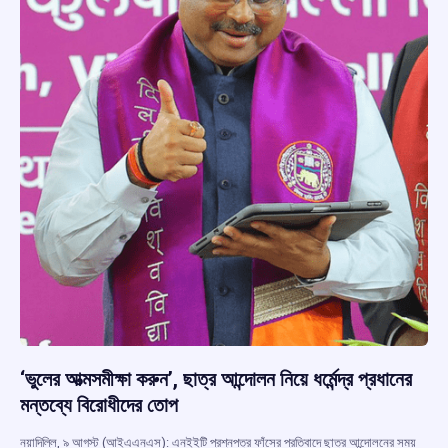
‘ভুলের আত্মসমীক্ষা করুন’, ছাত্র আন্দোলন নিয়ে ধর্মেন্দ্র প্রধানের
মন্তব্যে বিরোধীদের তোপ
নয়াদিল্লি, ৯ আগস্ট (আইএএনএস): এনইইটি প্রশ্নপত্র ফাঁসের প্রতিবাদে ছাত্র আন্দোলনের সময়