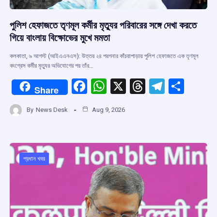
পুলিশ হেফাজতে তৃণমূল কর্মীর মৃত্যুর পরিবারের সঙ্গে দেখা করতে
গিয়ে বাংলায় বিক্ষোভের মুখে মমতা
কলকাতা, ৯ আগস্ট (আইএএনএস): উত্তর ২৪ পরগনার কাঁচরাপাড়ায় পুলিশ হেফাজতে এক তৃণমূল
কংগ্রেস কর্মীর মৃত্যুর অভিযোগের পর তাঁর…
F
W
X
T
T
S
Share
a
h
hr
el
h
By
News Desk
Aug 9, 2026
ce
at
e
e
ar
b
s
a
gr
e
o
A
d
a
o
p
s
m
প্রধান খবর
k
p