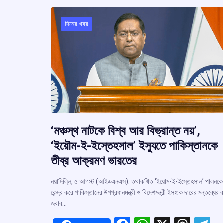
দিনের খবর
‘মঞ্চস্থ নাটকে বিশ্ব আর বিভ্রান্ত নয়’,
‘ইয়ৌম-ই-ইস্তেহসাল’ ইস্যুতে পাকিস্তানকে
তীব্র আক্রমণ ভারতের
নয়াদিল্লি, ৫ আগস্ট (আইএএনএস): তথাকথিত ‘ইয়ৌম-ই-ইস্তেহসাল’ পালনকে
কেন্দ্র করে পাকিস্তানের উপপ্রধানমন্ত্রী ও বিদেশমন্ত্রী ইসহাক দারের মন্তব্যের ক
জবাব…