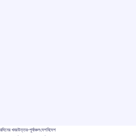
বর
দিনের খবর
উত্তর-পূর্বাঞ্চল
দেশ
বিদেশ