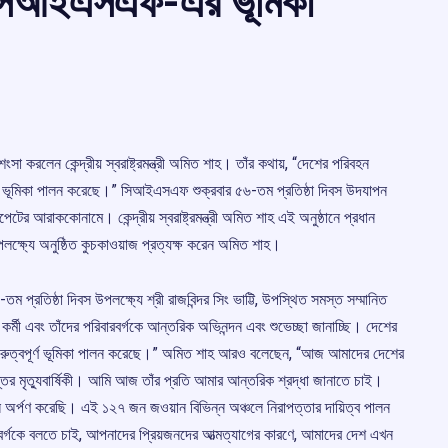
য় সিআইএসএফ-এর ভূমিকা
শংসা করলেন কেন্দ্রীয় স্বরাষ্ট্রমন্ত্রী অমিত শাহ। তাঁর কথায়, “দেশের পরিবহন
ূর্ণ ভূমিকা পালন করেছে।” সিআইএসএফ শুক্রবার ৫৬-তম প্রতিষ্ঠা দিবস উদযাপন
ের আরাককোনামে। কেন্দ্রীয় স্বরাষ্ট্রমন্ত্রী অমিত শাহ এই অনুষ্ঠানে প্রধান
্ষ্যে অনুষ্ঠিত কুচকাওয়াজ প্রত্যক্ষ করেন অমিত শাহ।
তিষ্ঠা দিবস উপলক্ষ্যে শ্রী রাজবিন্দর সিং ভাট্টি, উপস্থিত সমস্ত সম্মানিত
্মী এবং তাঁদের পরিবারবর্গকে আন্তরিক অভিনন্দন এবং শুভেচ্ছা জানাচ্ছি। দেশের
 গুরুত্বপূর্ণ ভূমিকা পালন করেছে।” অমিত শাহ আরও বলেছেন, “আজ আমাদের দেশের
ভ পন্তের মৃত্যুবার্ষিকী। আমি আজ তাঁর প্রতি আমার আন্তরিক শ্রদ্ধা জানাতে চাই।
 অর্পণ করেছি। এই ১২৭ জন জওয়ান বিভিন্ন অঞ্চলে নিরাপত্তার দায়িত্ব পালন
রবর্গকে বলতে চাই, আপনাদের প্রিয়জনদের আত্মত্যাগের কারণে, আমাদের দেশ এখন