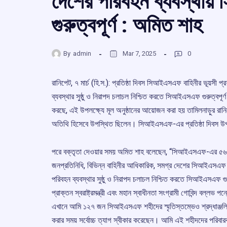
দেশের পরিবহন ব্যবস্থা
গুরুত্বপূর্ণ : অমিত শাহ
By
admin
Mar 7, 2025
0
রানিপেট, ৭ মার্চ (হি.স.): প্রতিষ্ঠা দিবস সিআইএসএফ বাহিনীর ভূয়সী প্র
ব্যবস্থার সুষ্ঠু ও নিরাপদ চলাচল নিশ্চিত করতে সিআইএসএফ গুরুত্বপ
করছে, এই উপলক্ষ্যে মূল অনুষ্ঠানের আয়োজন করা হয় তামিলনাড়ুর রানিপেট
অতিথি হিসেবে উপস্থিত ছিলেন। সিআইএসএফ-এর প্রতিষ্ঠা দিবস উপলক
পরে বক্তৃতা দেওয়ার সময় অমিত শাহ বলেছেন, “সিআইএসএফ-এর ৫৬-তম প্র
জনপ্রতিনিধি, বিভিন্ন বাহিনীর আধিকারিক, সমগ্র দেশের সিআইএসএফ কর
পরিবহন ব্যবস্থার সুষ্ঠু ও নিরাপদ চলাচল নিশ্চিত করতে সিআইএসএফ
প্রাক্তন স্বরাষ্ট্রমন্ত্রী এবং মহান স্বাধীনতা সংগ্রামী গোবিন্দ বল্ল
এখানে আমি ১২৭ জন সিআইএসএফ শহীদের স্মৃতিস্তম্ভেও শ্রদ্ধাঞ্জলি
করার সময় সর্বোচ্চ ত্যাগ স্বীকার করেছেন। আমি এই শহীদদের পরিবা