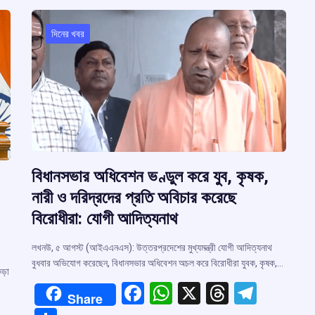
দিনের খবর
বিধানসভার অধিবেশন ভণ্ডুল করে যুব, কৃষক,
নারী ও দরিদ্রদের প্রতি অবিচার করেছে
বিরোধীরা: যোগী আদিত্যনাথ
লখনউ, ৫ আগস্ট (আইএএনএস): উত্তরপ্রদেশের মুখ্যমন্ত্রী যোগী আদিত্যনাথ
বুধবার অভিযোগ করেছেন, বিধানসভার অধিবেশন অচল করে বিরোধীরা যুবক, কৃষক,…
ড়া
F
W
X
T
T
Share