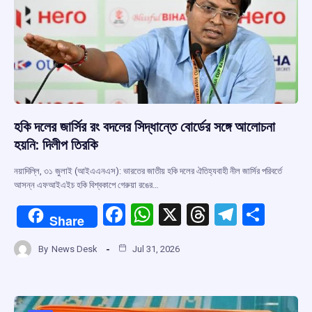
হকি দলের জার্সির রং বদলের সিদ্ধান্তে বোর্ডের সঙ্গে আলোচনা
হয়নি: দিলীপ তিরকি
নয়াদিল্লি, ৩১ জুলাই (আইএএনএস): ভারতের জাতীয় হকি দলের ঐতিহ্যবাহী নীল জার্সির পরিবর্তে
আসন্ন এফআইএইচ হকি বিশ্বকাপে গেরুয়া রঙের…
F
W
X
T
T
S
Share
a
h
hr
el
h
By
News Desk
Jul 31, 2026
ce
at
e
e
ar
b
s
a
gr
e
o
A
d
a