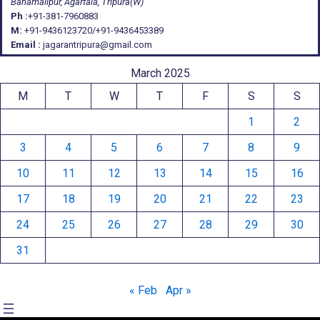
Banamalipur, Agartala, Tripura(W)
Ph :
+91-381-7960883
M:
+91-9436123720/+91-9436453389
Email :
jagarantripura@gmail.com
March 2025
M
T
W
T
F
S
S
1
2
3
4
5
6
7
8
9
10
11
12
13
14
15
16
17
18
19
20
21
22
23
24
25
26
27
28
29
30
31
« Feb
Apr »