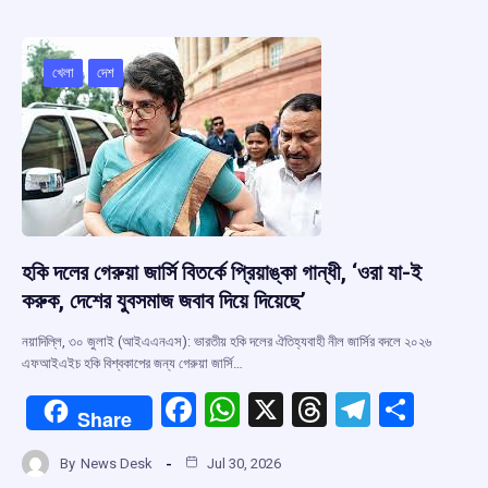
b
s
a
gr
e
o
A
d
a
o
p
s
m
খেলা
দেশ
k
p
হকি দলের গেরুয়া জার্সি বিতর্কে প্রিয়াঙ্কা গান্ধী, ‘ওরা যা-ই
করুক, দেশের যুবসমাজ জবাব দিয়ে দিয়েছে’
নয়াদিল্লি, ৩০ জুলাই (আইএএনএস): ভারতীয় হকি দলের ঐতিহ্যবাহী নীল জার্সির বদলে ২০২৬
এফআইএইচ হকি বিশ্বকাপের জন্য গেরুয়া জার্সি…
F
W
X
T
T
S
Share
a
h
hr
el
h
By
News Desk
Jul 30, 2026
ce
at
e
e
ar