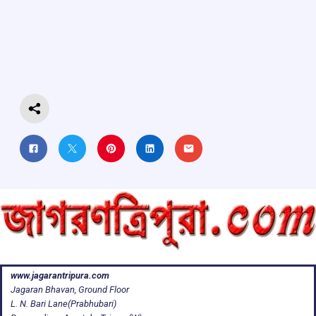
b
s
a
gr
e
o
A
d
a
o
p
s
m
k
p
www.jagarantripura.com
Jagaran Bhavan, Ground Floor
L. N. Bari Lane(Prabhubari)