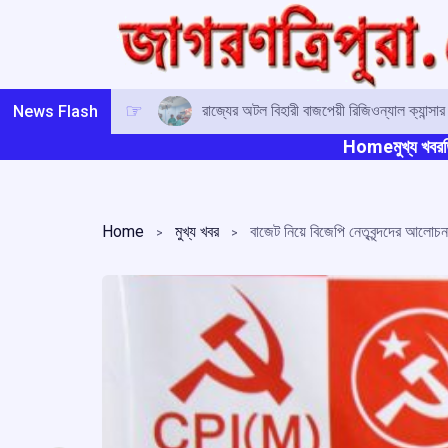
Skip
to
content
রাজ্যের অটল বিহারী বাজপেয়ী রিজিওন্যাল ক্যান্সা
News Flash
Home
মুখ্য খবর
ত
Home
মুখ্য খবর
বাজেট নিয়ে বিজেপি নেতৃবৃন্দদের আলোচনার