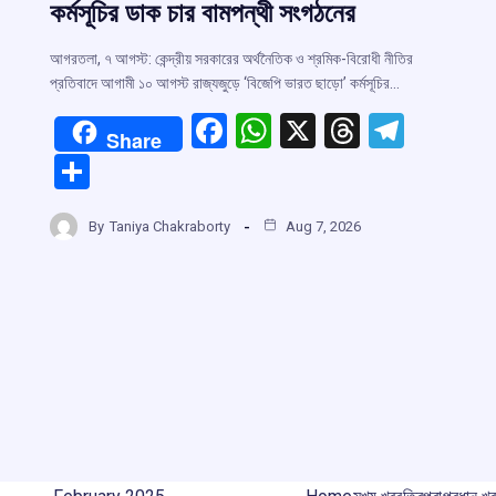
কর্মসূচির ডাক চার বামপন্থী সংগঠনের
আগরতলা, ৭ আগস্ট: কেন্দ্রীয় সরকারের অর্থনৈতিক ও শ্রমিক-বিরোধী নীতির
প্রতিবাদে আগামী ১০ আগস্ট রাজ্যজুড়ে ‘বিজেপি ভারত ছাড়ো’ কর্মসূচির…
F
W
X
T
T
Share
a
h
hr
el
S
ce
at
e
e
h
b
s
a
gr
By
Taniya Chakraborty
Aug 7, 2026
ar
o
A
d
a
e
r
o
p
s
m
k
p
m