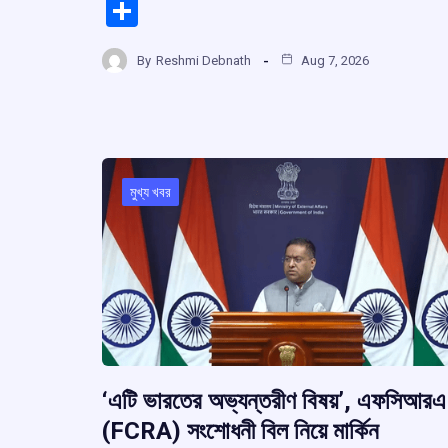
a
h
hr
el
S
ce
at
e
e
h
b
s
a
g
By
Reshmi Debnath
Aug 7, 2026
ar
o
A
d
a
e
o
p
s
k
p
মুখ্য খবর
‘এটি ভারতের অভ্যন্তরীণ বিষয়’, এফসিআরএ
(FCRA) সংশোধনী বিল নিয়ে মার্কিন