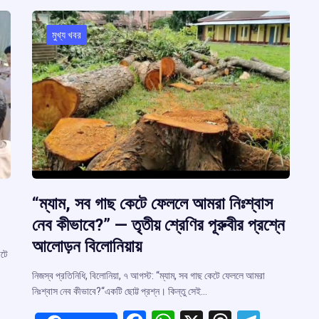
মুখ্য খবর
“ম্যাম, সব গাছ কেটে ফেললে আমরা নিঃশ্বাস
নেব কীভাবে?” — তৃতীয় শ্রেণির পূরুবীর প্রশ্নে
আলোড়ন বিলোনিয়ায়
াটে
নিজস্ব প্রতিনিধি, বিলোনিয়া, ৭ আগস্ট: “ম্যাম, সব গাছ কেটে ফেললে আমরা
নিঃশ্বাস নেব কীভাবে?“একটি ছোট্ট প্রশ্ন। কিন্তু সেই…