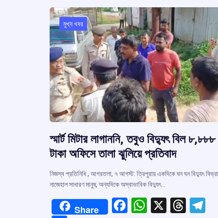
মুখ্য খবর
স্মার্ট মিটার লাগাননি, তবুও বিদ্যুৎ বিল ৮,৮৮৮
টাকা অফিসে তালা ঝুলিয়ে প্রতিবাদ
নিজস্ব প্রতিনিধি , আগরতলা, ৭ আগস্ট: ত্রিপুরায় একদিকে ঘন ঘন বিদ্যুৎ বিভ্র
নাজেহাল সাধারণ মানুষ, অন্যদিকে অস্বাভাবিক বিদ্যুৎ…
F
W
X
T
T
Share