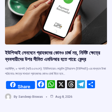
ইউপিআই লেনদেনে গ্রাহকদের কোনও চার্জ নয়, নির্দিষ্ট ক্ষেত্রে
ব্যবসায়ীদের উপর সীমিত এমডিআর হতে পারে: কেন্দ্র
নয়াদিল্লি, ৮ আগস্ট (আইএএনএস): ইউনিফায়েড পেমেন্টস ইন্টারফেস (ইউপিআই)-এর মাধ্যমে টাকা
পাঠানোর ক্ষেত্রে সাধারণ গ্রাহকদের কোনও চার্জ দিতে হবে…
F
W
X
T
T
S
Share
a
h
hr
el
h
By
Sandeep Biswas
Aug 8, 2026
ce
at
e
e
ar
b
s
a
gr
e