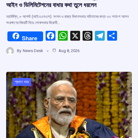
আইন ও ডিলিমিটেশনের বাধার কথা তুলে ধরলেন
নয়াদিল্লি, ৮ আগস্ট (আইএএনএস): সংসদ ও রাজ্য বিধানসভায় মহিলাদের জন্য ৩৩ শতাংশ আসন
সংরক্ষণের বিষয়টি নিয়ে লোকসভার বিরোধী…
F
W
X
T
T
S
Share
a
h
hr
el
h
By
News Desk
Aug 8, 2026
ce
at
e
e
ar
b
s
a
gr
e
o
A
d
a
o
p
s
m
প্রধান খবর
k
p