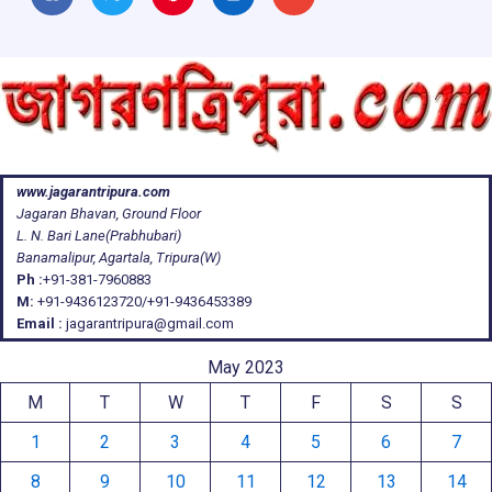
www.jagarantripura.com
Jagaran Bhavan, Ground Floor
L. N. Bari Lane(Prabhubari)
Banamalipur, Agartala, Tripura(W)
Ph :
+91-381-7960883
M:
+91-9436123720/+91-9436453389
Email :
jagarantripura@gmail.com
May 2023
M
T
W
T
F
S
S
1
2
3
4
5
6
7
8
9
10
11
12
13
14