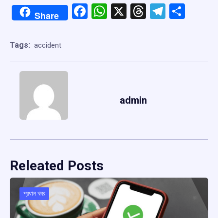
Facebook
WhatsApp
X
Threads
Telegr
Shar
Share
Tags:
accident
admin
Releated Posts
প্রধান খবর