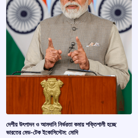
দেশীয় উৎপাদন ও আমদানি নির্ভরতা কমায় শক্তিশালী হচ্ছে
ভারতের মেড-টেক ইকোসিস্টেম: মোদি