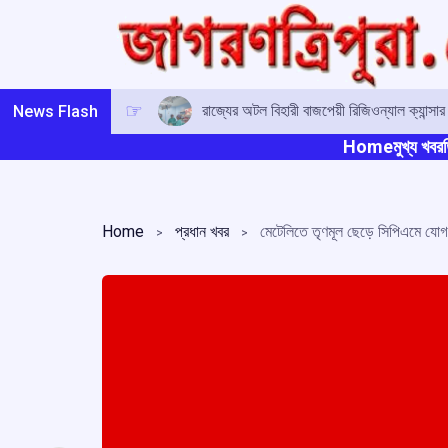
Skip
to
content
রাজ্যের অটল বিহারী বাজপেয়ী রিজিওন্যাল ক্যান্সা
News Flash
Home
মুখ্য খবর
ত
Home
প্রধান খবর
মেটেলিতে তৃণমূল ছেড়ে সিপিএমে যোগ