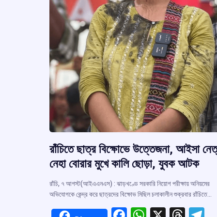
রাঁচিতে ছাত্র বিক্ষোভে উত্তেজনা, আইসা নেত্
নেহা বোরার মুখে কালি ছোড়া, যুবক আটক
রাঁচি, ৭ আগস্ট(আইএএনএস) : ঝাড়খণ্ডে সরকারি নিয়োগ পরীক্ষায় অনিয়মের
অভিযোগকে কেন্দ্র করে ছাত্রদের বিক্ষোভ মিছিল চলাকালীন শুক্রবার রাঁচিতে…
F
W
X
T
T