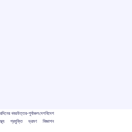
বর
দিনের খবর
উত্তর-পূর্বাঞ্চল
দেশ
বিদেশ
স্থ্য
প্রযুক্তি
ভ্রমণ
বিজ্ঞাপন