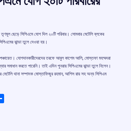
িপিএমে যোগ ২০টি পরিবারের
গে তৃণমূল ছেড়ে সিপিএমে যোগ দিল ২০টি পরিবার। সোমবার মেটেলি ব্লকের
িপিএমের ঝান্ডা তুলে দেওয়া হয়।
াম পঞ্চায়েত। যোগদানকারীদেরদের তরফে আবুল কাশেম আলি, মোস্তফা মহম্মদরা
মস্যার সমাধান করতে পারেনি। তাই এদিন পুনরায় সিপিএমের ঝান্ডা তুলে নিলেন।
ার মেটেলি থানা সম্পাদক মোস্তাফিজুর রহমান, আশিস রায় সহ অন্য সিপিএম
ads
elegram
Share