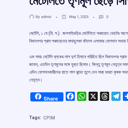
মেটেলিতে তৃণমূল ছেড়ে স
By
admin
May 1, 2023
0
মেটেলি, ১ মে (হি. স.) : জলপাইগুড়ির মেটেলিতে পঞ্চায়েত ভোটের আ
বিধাননগর গ্রাম পঞ্চায়েতের মাথাচুলকা বটতলা এলাকায় যোগদান সভায় স
এক সময় মেটেলি ব্লকের লাল দুর্গ হিসাবে পরিচিত ছিল বিধাননগর গ্র
জানান, এতদিন তৃণমূলের সঙ্গে যুক্ত ছিলাম। কিন্তু তৃণমূল নেতৃত্ব স
এদিন যোগদানকারীদের হাতে লাল ঝান্ডা তুলে দেন সারা ভারত কৃষক সভ
নেতৃত্ব।
Facebook
WhatsApp
X
Thre
T
Share
Tags:
CPIM