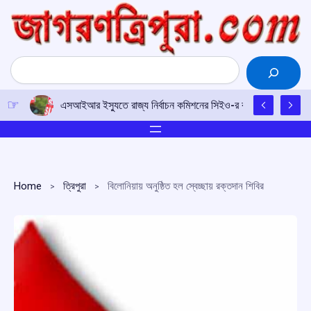
Skip
to
content
Search
এসআইআর ইস্যুতে রাজ্য নির্বাচন কমিশনের সিইও-র কাছে আইপিএফটির ড
Home
ত্রিপুরা
বিলোনিয়ায় অনুষ্ঠিত হল স্বেচ্ছায় রক্তদান শিবির