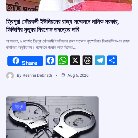
ত্রিপুরা ক্ষৌরকর্মী ইউনিয়নের রাজ্য সম্মেলনে মানিক সরকার,
ডিজিপির মৃত্যুর নিরপেক্ষ তদন্তের দাবি
আগরতলা, ৬ আগস্ট: ত্রিপুরা ক্ষৌরকর্মী ইউনিয়নের রাজ্য সম্মেলন বৃহস্পতিবার সিআইটিইউ-এর রাজ্য
কার্যালয়ে অনুষ্ঠিত হয়। সম্মেলনে প্রধান বক্তা হিসেবে…
F
W
X
T
T
S
Share
a
h
hr
el
h
By
Reshmi Debnath
Aug 6, 2026
ce
at
e
e
ar
b
s
a
gr
e
o
A
d
a
o
p
s
m
ত্রিপুরা
k
p