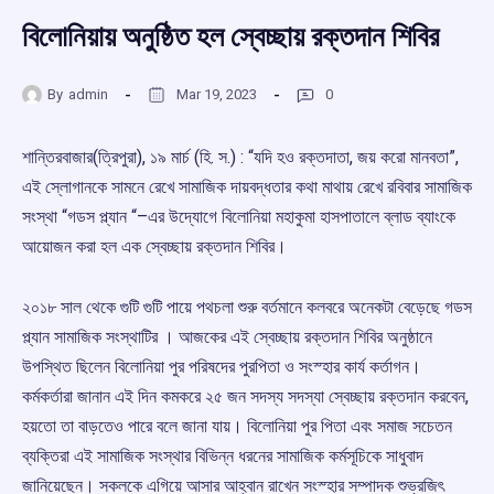
বিলোনিয়ায় অনুষ্ঠিত হল স্বেচ্ছায় রক্তদান শিবির
By
admin
Mar 19, 2023
0
শান্তিরবাজার(ত্রিপুরা), ১৯ মার্চ (হি. স.) : “যদি হও রক্তদাতা, জয় করো মানবতা”,
এই স্লোগানকে সামনে রেখে সামাজিক দায়বদ্ধতার কথা মাথায় রেখে রবিবার সামাজিক
সংস্থা “গডস প্ল্যান “–এর উদ্যোগে বিলোনিয়া মহাকুমা হাসপাতালে ব্লাড ব্যাংকে
আয়োজন করা হল এক স্বেচ্ছায় রক্তদান শিবির।
২০১৮ সাল থেকে গুটি গুটি পায়ে পথচলা শুরু বর্তমানে কলবরে অনেকটা বেড়েছে গডস
প্ল্যান সামাজিক সংস্থাটির । আজকের এই স্বেচ্ছায় রক্তদান শিবির অনুষ্ঠানে
উপস্থিত ছিলেন বিলোনিয়া পুর পরিষদের পুরপিতা ও সংস্হার কার্য কর্তাগন।
কর্মকর্তারা জানান এই দিন কমকরে ২৫ জন সদস্য সদস্যা স্বেচ্ছায় রক্তদান করবেন,
হয়তো তা বাড়তেও পারে বলে জানা যায়। বিলোনিয়া পুর পিতা এবং সমাজ সচেতন
ব্যক্তিরা এই সামাজিক সংস্থার বিভিন্ন ধরনের সামাজিক কর্মসূচিকে সাধুবাদ
জানিয়েছেন। সকলকে এগিয়ে আসার আহ্বান রাখেন সংস্হার সম্পাদক শুভ্রজিৎ