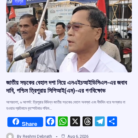
ত্রিপুরা
জাতীয় সড়কের বেহাল দশা নিয়ে এনএইচআইডিসিএল-এর জবাব
দাবি, পশ্চিম ত্রিপুরায় সিপিআই(এম)-এর গণবিক্ষোভ
আগরতলা, ৬ আগস্ট: ত্রিপুরার বিভিন্ন জাতীয় সড়কের বেহাল অবস্থা এবং দীর্ঘদিন ধরে সংস্কার না
হওয়ার প্রতিবাদে বৃহস্পতিবার পশ্চিম…
F
W
X
T
T
S
Share
a
h
hr
el
h
By
Reshmi Debnath
Aug 6, 2026