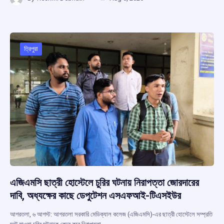
ce
at
e
e
ar
b
s
a
gr
e
o
A
d
a
o
p
s
m
ত্রিপুরা
k
p
এজিএমসি ছাত্রী হোস্টেলে চুরির ঘটনায় নিরাপত্তা জোরদারের
দাবি, অধ্যক্ষের কাছে ডেপুটেশন এসএফআই-টিএসইউর
আগরতলা, ৬ আগস্ট: আগরতলা সরকারি মেডিক্যাল কলেজ (এজিএমসি)-এর ছাত্রী হোস্টেলে সম্প্রতি