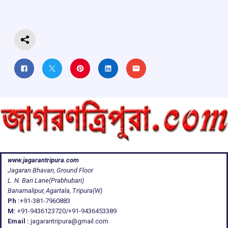
o
p
s
m
k
p
www.jagarantripura.com
Jagaran Bhavan, Ground Floor
L. N. Bari Lane(Prabhubari)
Banamalipur, Agartala, Tripura(W)
Ph :
+91-381-7960883
M:
+91-9436123720/+91-9436453389
Email :
jagarantripura@gmail.com