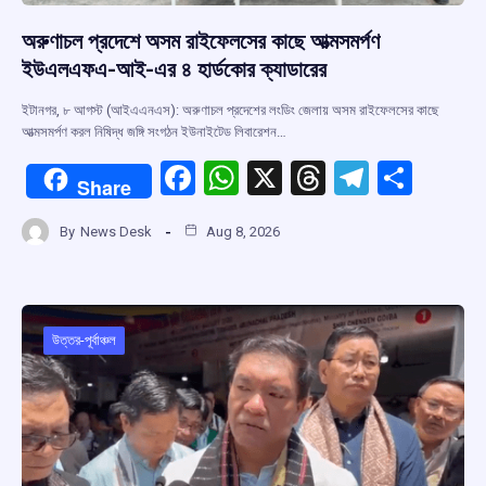
অরুণাচল প্রদেশে অসম রাইফেলসের কাছে আত্মসমর্পণ
ইউএলএফএ-আই-এর ৪ হার্ডকোর ক্যাডারের
ইটানগর, ৮ আগস্ট (আইএএনএস): অরুণাচল প্রদেশের লংডিং জেলায় অসম রাইফেলসের কাছে
আত্মসমর্পণ করল নিষিদ্ধ জঙ্গি সংগঠন ইউনাইটেড লিবারেশন…
F
W
X
T
T
S
Share
a
h
hr
el
h
By
News Desk
Aug 8, 2026
ce
at
e
e
ar
b
s
a
gr
e
o
A
d
a
o
p
s
m
উত্তর-পূর্বাঞ্চল
k
p