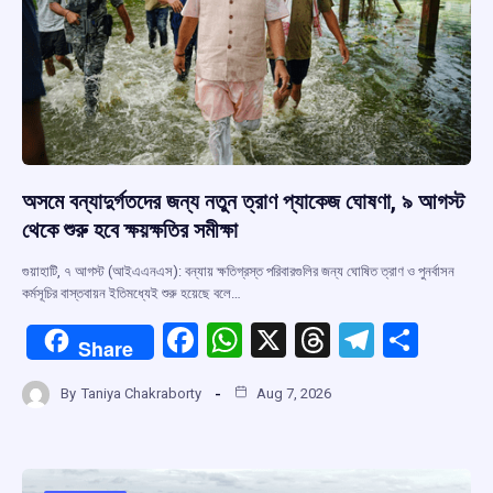
অসমে বন্যাদুর্গতদের জন্য নতুন ত্রাণ প্যাকেজ ঘোষণা, ৯ আগস্ট
থেকে শুরু হবে ক্ষয়ক্ষতির সমীক্ষা
গুয়াহাটি, ৭ আগস্ট (আইএএনএস): বন্যায় ক্ষতিগ্রস্ত পরিবারগুলির জন্য ঘোষিত ত্রাণ ও পুনর্বাসন
কর্মসূচির বাস্তবায়ন ইতিমধ্যেই শুরু হয়েছে বলে…
F
W
X
T
T
S
Share
a
h
hr
el
h
By
Taniya Chakraborty
Aug 7, 2026
ce
at
e
e
ar
b
s
a
gr
e
o
A
d
a