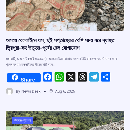
অসমে রেললাইনে ধস, দুই সপ্তাহেরও বেশি সময় ধরে ব্যাহত
ত্রিপুরা-সহ উত্তর-পূর্বের রেল যোগাযোগ
গুয়াহাটি, ৬ আগস্ট (আইএএনএস): অসমের ডিমা হাসাও জেলার নিউ হারাঙ্গাজাও স্টেশনের কাছে
প্রবল বর্ষণে রেললাইনের নীচের মাটি ধসে…
F
W
X
T
T
S
Share
a
h
hr
el
h
By
News Desk
Aug 6, 2026
ce
at
e
e
ar
b
s
a
gr
e
o
A
d
a
o
p
s
m
উত্তর-পূর্বাঞ্চল