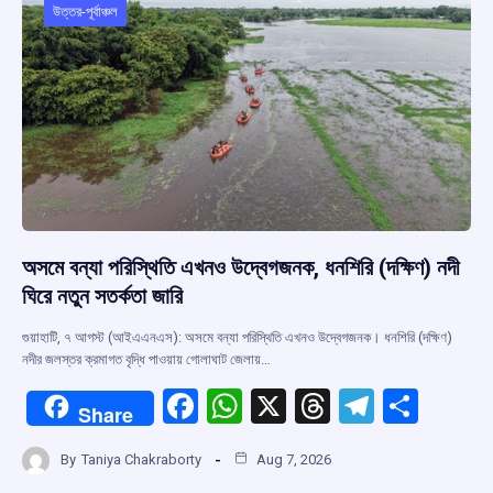
o
p
s
m
উত্তর-পূর্বাঞ্চল
k
p
অসমে বন্যা পরিস্থিতি এখনও উদ্বেগজনক, ধনশিরি (দক্ষিণ) নদী
ঘিরে নতুন সতর্কতা জারি
গুয়াহাটি, ৭ আগস্ট (আইএএনএস): অসমে বন্যা পরিস্থিতি এখনও উদ্বেগজনক। ধনশিরি (দক্ষিণ)
নদীর জলস্তর ক্রমাগত বৃদ্ধি পাওয়ায় গোলাঘাট জেলায়…
F
W
X
T
T
S
Share
a
h
hr
el
h
By
Taniya Chakraborty
Aug 7, 2026
ce
at
e
e
ar