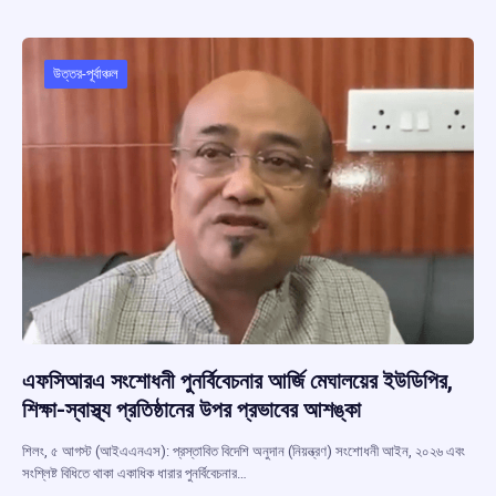
b
s
a
gr
e
o
A
d
a
o
p
s
m
উত্তর-পূর্বাঞ্চল
k
p
এফসিআরএ সংশোধনী পুনর্বিবেচনার আর্জি মেঘালয়ের ইউডিপির,
শিক্ষা-স্বাস্থ্য প্রতিষ্ঠানের উপর প্রভাবের আশঙ্কা
শিলং, ৫ আগস্ট (আইএএনএস): প্রস্তাবিত বিদেশি অনুদান (নিয়ন্ত্রণ) সংশোধনী আইন, ২০২৬ এবং
সংশ্লিষ্ট বিধিতে থাকা একাধিক ধারার পুনর্বিবেচনার…