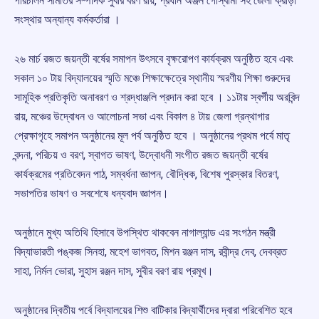
পরিচালন সমিতির সম্পাদক সুবীর বরণ রায়, প্রধান অঞ্জন গোস্বামী সহ জেলা ক্রীড়া
সংস্থার অন্যান্য কর্মকর্তারা ।
২৬ মার্চ রজত জয়ন্তী বর্ষের সমাপন উৎসবে বৃক্ষরোপণ কার্যক্রম অনুষ্ঠিত হবে এবং
সকাল ১০ টায় বিদ্যালয়ের স্মৃতি মঞ্চে শিক্ষাক্ষেত্রে স্থানীয় স্মরণীয় শিক্ষা গুরুদের
সামূহিক প্রতিকৃতি অনাবরণ ও শ্রদ্ধাঞ্জলি প্রদান করা হবে । ১১টায় স্বর্গীয় অরবিন্দ
রায়, মঞ্চের উদ্বোধন ও আলোচনা সভা এবং বিকাল ৪ টায় জেলা গ্রন্থাগার
প্রেক্ষাগৃহে সমাপন অনুষ্ঠানের মূল পর্ব অনুষ্ঠিত হবে । অনুষ্ঠানের প্রথম পর্বে মাতৃ
বন্দনা, পরিচয় ও বরণ, স্বাগত ভাষণ, উদ্বোধনী সংগীত রজত জয়ন্তী বর্ষের
কার্যক্রমের প্রতিবেদন পাঠ, সম্বর্ধনা জ্ঞাপন, বৌদ্ধিক, বিশেষ পুরস্কার বিতরণ,
সভাপতির ভাষণ ও সবশেষে ধন্যবাদ জ্ঞাপন।
অনুষ্ঠানে মুখ্য অতিথি হিসাবে উপস্থিত থাকবেন নাগাল্যান্ড এর সংগঠন মন্ত্রী
বিদ্যাভারতী পঙ্কজ সিনহা, মহেশ ভাগবত, মিশন রঞ্জন দাস, রবীন্দ্র দেব, দেবব্রত
সাহা, নির্মল ভোরা, সুহাস রঞ্জন দাস, সুবীর বরণ রায় প্রমূখ।
অনুষ্ঠানের দ্বিতীয় পর্বে বিদ্যালয়ের শিশু বাটিকার বিদ্যার্থীদের দ্বারা পরিবেশিত হবে