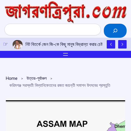
Skip
to
content
Search
নিট বিতর্কে জেন জি-কে কিছু মানুষ বিভ্রান্ত করার চেষ্টা করেছিল: ধর্মেন্দ্র 
Home
উত্তর-পূর্বাঞ্চল
করিমগঞ্জ সরস্বতী বিদ্যানিকেতনের রজত জয়ন্তী সমাপন উৎসবের প্রস্তুতি