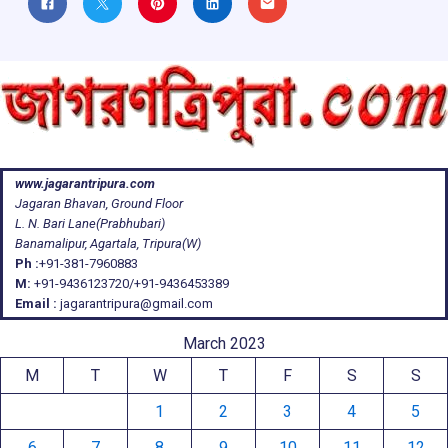
www.jagarantripura.com
Jagaran Bhavan, Ground Floor
L. N. Bari Lane(Prabhubari)
Banamalipur, Agartala, Tripura(W)
Ph :
+91-381-7960883
M:
+91-9436123720/+91-9436453389
Email :
jagarantripura@gmail.com
March 2023
M
T
W
T
F
S
S
1
2
3
4
5
6
7
8
9
10
11
12