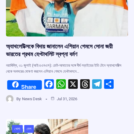
অ্যাথলেটিক্সকে বিদায় জানালেন এশিয়ান গেমসে সোনা জয়ী
ভারতের প্রথম হেপ্টাথলিট স্বপ্না বর্মণ
নয়াদিল্লি, ৩১ জুলাই (আইএএনএস): চোট-আঘাতের সঙ্গে দীর্ঘ লড়াইয়ের ইতি টেনে অ্যাথলেটিক্স
থেকে অবসরের ঘোষণা করলেন এশিয়ান গেমসে হেপ্টাথলনে…
F
W
X
T
T
S
Share
a
h
hr
el
h
By
News Desk
Jul 31, 2026
ce
at
e
e
ar
b
s
a
gr
e
o
A
d
a
o
p
s
m
খেলা
দেশ