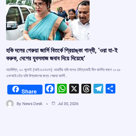
k
p
হকি দলের গেরুয়া জার্সি বিতর্কে প্রিয়াঙ্কা গান্ধী, ‘ওরা যা-ই
করুক, দেশের যুবসমাজ জবাব দিয়ে দিয়েছে’
নয়াদিল্লি, ৩০ জুলাই (আইএএনএস): ভারতীয় হকি দলের ঐতিহ্যবাহী নীল জার্সির বদলে ২০২৬
এফআইএইচ হকি বিশ্বকাপের জন্য গেরুয়া জার্সি…
F
W
X
T
T
S
Share
a
h
hr
el
h
By
News Desk
Jul 30, 2026
ce
at
e
e
ar
b
s
a
gr
e
o
A
d
a