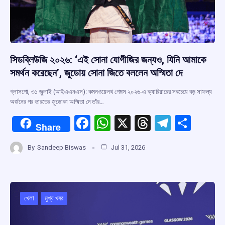
সিডব্লিউজি ২০২৬: ‘এই সোনা যোগীজির জন্যও, যিনি আমাকে
সমর্থন করেছেন’, জুডোয় সোনা জিতে বললেন অস্মিতা দে
গ্লাসগো, ৩১ জুলাই (আইএএনএস): কমনওয়েলথ গেমস ২০২৬-এ ক্যারিয়ারের সবচেয়ে বড় সাফল্য
অর্জনের পর ভারতের জুডোকা অস্মিতা দে তাঁর…
F
W
X
T
T
S
Share
a
h
hr
el
h
By
Sandeep Biswas
Jul 31, 2026
ce
at
e
e
ar
b
s
a
gr
e
o
A
d
a
o
p
s
m
খেলা
মুখ্য খবর
k
p