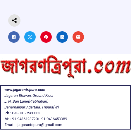
o
p
s
m
k
p
www.jagarantripura.com
Jagaran Bhavan, Ground Floor
L. N. Bari Lane(Prabhubari)
Banamalipur, Agartala, Tripura(W)
Ph :
+91-381-7960883
M:
+91-9436123720/+91-9436453389
Email :
jagarantripura@gmail.com