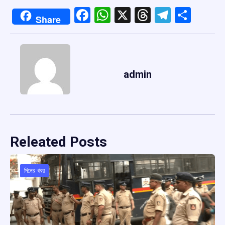
Facebook
WhatsApp
X
Threads
Telegr
Shar
Share
admin
Releated Posts
দিনের খবর