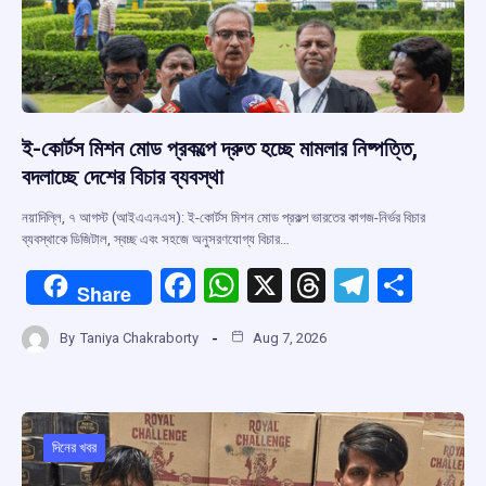
ই-কোর্টস মিশন মোড প্রকল্পে দ্রুত হচ্ছে মামলার নিষ্পত্তি,
বদলাচ্ছে দেশের বিচার ব্যবস্থা
নয়াদিল্লি, ৭ আগস্ট (আইএএনএস): ই-কোর্টস মিশন মোড প্রকল্প ভারতের কাগজ-নির্ভর বিচার
ব্যবস্থাকে ডিজিটাল, স্বচ্ছ এবং সহজে অনুসরণযোগ্য বিচার…
F
W
X
T
T
S
Share
a
h
hr
el
h
By
Taniya Chakraborty
Aug 7, 2026
ce
at
e
e
ar
b
s
a
gr
e
o
A
d
a
o
p
s
m
দিনের খবর