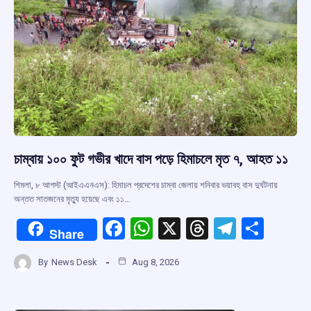
চাম্বায় ১০০ ফুট গভীর খাদে বাস পড়ে হিমাচলে মৃত ৭, আহত ১১
শিমলা, ৮ আগস্ট (আইএএনএস): হিমাচল প্রদেশের চাম্বা জেলায় শনিবার ভয়াবহ বাস দুর্ঘটনায়
অন্তত সাতজনের মৃত্যু হয়েছে এবং ১১…
F
W
X
T
T
S
Share
a
h
hr
el
h
By
News Desk
Aug 8, 2026
ce
at
e
e
ar
b
s
a
gr
e