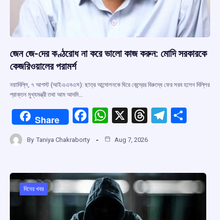
জেন জে-দের কণ্ঠরোধ না করে ভালো কাজ করুন: মোদি সরকারকে
কেজরিওয়ালের পরামর্শ
নয়াদিল্লি, ৭ আগস্ট (আইএএনএস): ছাত্র আন্দোলনকে ঘিরে কেন্দ্রের বিরুদ্ধে ফের সরব হলেন দিল্লির
প্রাক্তন মুখ্যমন্ত্রী তথা আম আদমি…
F
W
X
T
T
S
Share
a
h
hr
el
h
By
Taniya Chakraborty
Aug 7, 2026
ce
at
e
e
ar
b
s
a
gr
e
o
A
d
a
o
p
s
m
দিনের খবর
k
p