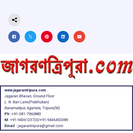
o
p
s
m
k
p
www.jagarantripura.com
Jagaran Bhavan, Ground Floor
L. N. Bari Lane(Prabhubari)
Banamalipur, Agartala, Tripura(W)
Ph :
+91-381-7960883
M:
+91-9436123720/+91-9436453389
Email :
jagarantripura@gmail.com