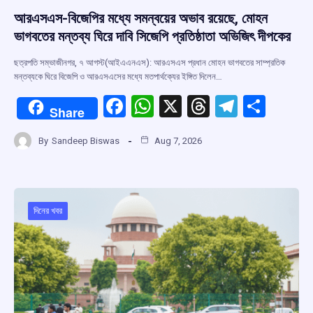
আরএসএস-বিজেপির মধ্যে সমন্বয়ের অভাব রয়েছে, মোহন
ভাগবতের মন্তব্য ঘিরে দাবি সিজেপি প্রতিষ্ঠাতা অভিজিৎ দীপকের
ছত্রপতি সম্ভাজীনগর, ৭ আগস্ট(আইএএনএস): আরএসএস প্রধান মোহন ভাগবতের সাম্প্রতিক
মন্তব্যকে ঘিরে বিজেপি ও আরএসএসের মধ্যে মতপার্থক্যের ইঙ্গিত দিলেন…
F
W
X
T
T
S
Share
a
h
hr
el
h
By
Sandeep Biswas
Aug 7, 2026
ce
at
e
e
ar
b
s
a
gr
e
o
A
d
a
o
p
s
m
দিনের খবর
k
p