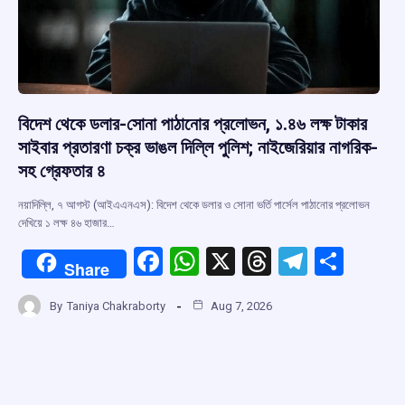
বিদেশ থেকে ডলার-সোনা পাঠানোর প্রলোভন, ১.৪৬ লক্ষ টাকার
সাইবার প্রতারণা চক্র ভাঙল দিল্লি পুলিশ; নাইজেরিয়ার নাগরিক-
সহ গ্রেফতার ৪
নয়াদিল্লি, ৭ আগস্ট (আইএএনএস): বিদেশ থেকে ডলার ও সোনা ভর্তি পার্সেল পাঠানোর প্রলোভন
দেখিয়ে ১ লক্ষ ৪৬ হাজার…
F
W
X
T
T
S
Share
a
h
hr
el
h
By
Taniya Chakraborty
Aug 7, 2026
ce
at
e
e
ar
b
s
a
gr
e
o
A
d
a