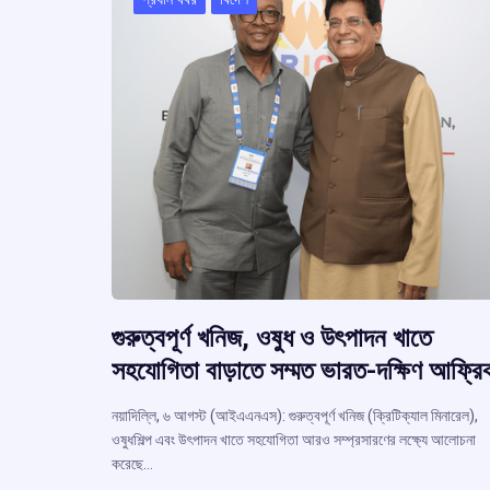
k
p
গুরুত্বপূর্ণ খনিজ, ওষুধ ও উৎপাদন খাতে
সহযোগিতা বাড়াতে সম্মত ভারত-দক্ষিণ আফ্রি
নয়াদিল্লি, ৬ আগস্ট (আইএএনএস): গুরুত্বপূর্ণ খনিজ (ক্রিটিক্যাল মিনারেল),
ওষুধশিল্প এবং উৎপাদন খাতে সহযোগিতা আরও সম্প্রসারণের লক্ষ্যে আলোচনা
করেছে…