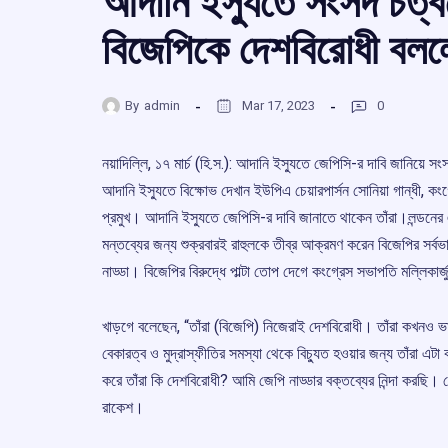
আদানি ইস্যুতে সংসদ চত্ব
বিজেপিকে দেশবিরোধী বলল
By
admin
Mar 17, 2023
0
নয়াদিল্লি, ১৭ মার্চ (হি.স.): আদানি ইস্যুতে জেপিসি-র দাবি জানিয়ে
আদানি ইস্যুতে বিক্ষোভ দেখান ইউপিএ চেয়ারপার্সন সোনিয়া গান্ধী, কংগ্
প্রমুখ। আদানি ইস্যুতে জেপিসি-র দাবি জানাতে থাকেন তাঁরা।লন্ডনের এ
মন্তব্যের জন্য শুক্রবারই রাহুলকে তীব্র আক্রমণ করেন বিজেপির সর্
নাড্ডা। বিজেপির বিরুদ্ধে পাল্টা তোপ দেগে কংগ্রেস সভাপতি মল্লিকা
খাড়গে বলেছেন, “তাঁরা (বিজেপি) নিজেরাই দেশবিরোধী। তাঁরা কখনও 
বেকারত্ব ও মুদ্রাস্ফীতির সমস্যা থেকে বিচ্যুত হওয়ার জন্য তাঁরা এটা
করে তাঁরা কি দেশবিরোধী? আমি জেপি নাড্ডার বক্তব্যের নিন্দা করছি। ক
রাকেশ।