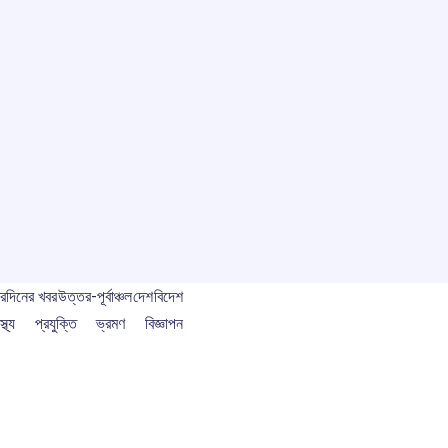
বর
দিনের খবর
উত্তর-পূর্বাঞ্চল
দেশ
বিদেশ
স্থ্য
প্রযুক্তি
ভ্রমণ
বিজ্ঞাপন