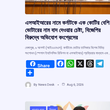
এসআইআরের নামে কর্নাটকে এক কোটির বেশি
ভোটারের নাম বাদ দেওয়ার চেষ্টা, বিজেপির
বিরুদ্ধে অভিযোগ কংগ্রেসের
বেঙ্গালুরু, ৬ আগস্ট (আইএএনএস): কর্নাটকে ভোটার তালিকার বিশেষ নিবিড়
সংশোধন (স্পেশাল ইনটেনসিভ রিভিশন বা এসআইআর) প্রক্রিয়ার মাধ্যমে এক
F
W
X
T
T
Share
a
h
hr
el
S
ce
at
e
e
h
b
s
a
g
By
News Desk
Aug 6, 2026
ar
o
A
d
a
e
o
p
s
প্রধান খবর
বিদেশ