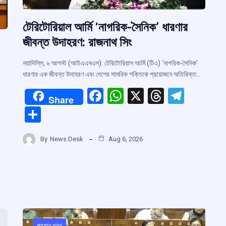
টেরিটোরিয়াল আর্মি ‘নাগরিক-সৈনিক’ ধারণার
জীবন্ত উদাহরণ: রাজনাথ সিং
নয়াদিল্লি, ৬ আগস্ট (আইএএনএস): টেরিটোরিয়াল আর্মি (টিএ) ‘নাগরিক-সৈনিক’
ধারণার এক জীবন্ত উদাহরণ এবং দেশের সামরিক শক্তিকে প্রয়োজনে অতিরিক্ত…
F
W
X
T
T
Share
a
h
hr
el
…
S
ce
at
e
e
h
b
s
a
gr
By
News Desk
Aug 6, 2026
ar
o
A
d
a
e
o
p
s
m
r
k
p
m
প্রধান খবর