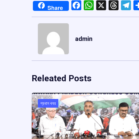
Facebook
WhatsApp
X
Thre
T
Share
admin
Releated Posts
প্রধান খবর