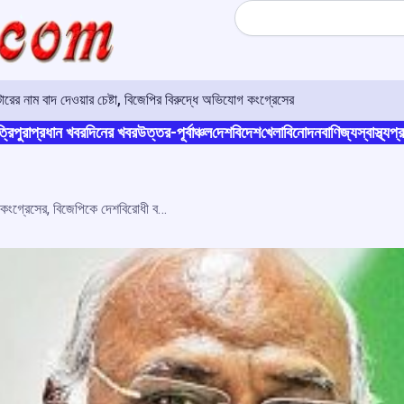
Search
র নাম বাদ দেওয়ার চেষ্টা, বিজেপির বিরুদ্ধে অভিযোগ কংগ্রেসের
্রিপুরা
প্রধান খবর
দিনের খবর
উত্তর-পূর্বাঞ্চল
দেশ
বিদেশ
খেলা
বিনোদন
বাণিজ্য
স্বাস্থ্য
প্র
আদানি ইস্যুতে সংসদ চত্বরে বিক্ষোভ কংগ্রেসের, বিজেপিকে দেশবিরোধী বললেন খাড়গে