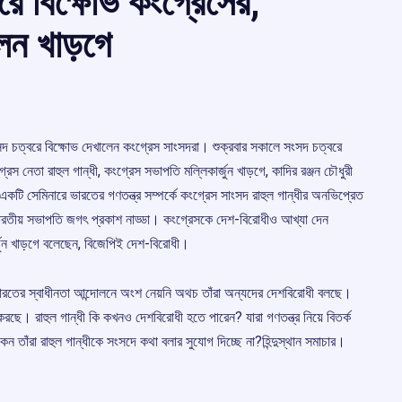
রে বিক্ষোভ কংগ্রেসের,
েন খাড়গে
 সংসদ চত্বরে বিক্ষোভ দেখালেন কংগ্রেস সাংসদরা। শুক্রবার সকালে সংসদ চত্বরে
রেস নেতা রাহুল গান্ধী, কংগ্রেস সভাপতি মল্লিকার্জুন খাড়গে, কাদির রঞ্জন চৌধুরী
কটি সেমিনারে ভারতের গণতন্ত্র সম্পর্কে কংগ্রেস সাংসদ রাহুল গান্ধীর অনভিপ্রেত
বভারতীয় সভাপতি জগৎ প্রকাশ নাড্ডা। কংগ্রেসকে দেশ-বিরোধীও আখ্যা দেন
র্জুন খাড়গে বলেছেন, বিজেপিই দেশ-বিরোধী।
ভারতের স্বাধীনতা আন্দোলনে অংশ নেয়নি অথচ তাঁরা অন্যদের দেশবিরোধী বলছে।
 করছে। রাহুল গান্ধী কি কখনও দেশবিরোধী হতে পারেন? যারা গণতন্ত্র নিয়ে বিতর্ক
েন তাঁরা রাহুল গান্ধীকে সংসদে কথা বলার সুযোগ দিচ্ছে না?হিন্দুস্থান সমাচার।