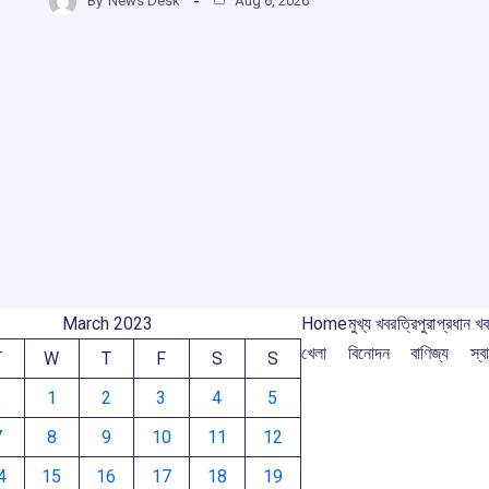
b
s
a
gr
By
News Desk
Aug 6, 2026
ar
o
A
d
a
e
o
p
s
m
k
p
r
m
March 2023
Home
মুখ্য খবর
ত্রিপুরা
প্রধান খ
খেলা
বিনোদন
বাণিজ্য
স্বা
T
W
T
F
S
S
1
2
3
4
5
7
8
9
10
11
12
4
15
16
17
18
19