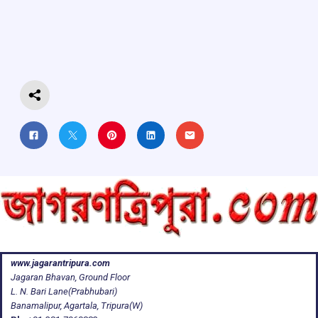
b
s
a
gr
e
o
A
d
a
o
p
s
m
k
p
www.jagarantripura.com
Jagaran Bhavan, Ground Floor
L. N. Bari Lane(Prabhubari)
Banamalipur, Agartala, Tripura(W)