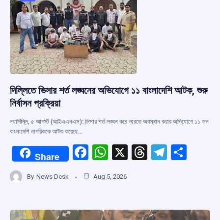
o
p
s
m
k
p
দিল্লিতে ভিসার শর্ত লঙ্ঘনের অভিযোগে ১১ বাংলাদেশি আটক, শুরু
নির্বাসন প্রক্রিয়া
নয়াদিল্লি, ৫ আগস্ট (আইএএনএস): ভিসার শর্ত লঙ্ঘন করে ভারতে অবস্থান করার অভিযোগে ১১ জন
বাংলাদেশি নাগরিককে আটক করেছে…
F
W
X
T
T
S
Share
a
h
hr
el
h
By
News Desk
Aug 5, 2026
ce
at
e
e
ar
b
s
a
gr
e
o
A
d
a