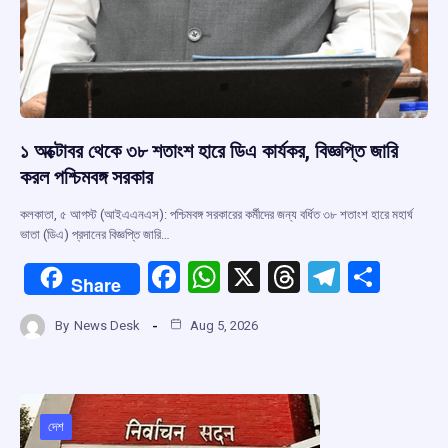
১ অক্টোবর থেকে ৩৮ শতাংশ হারে ডিএ কার্যকর, বিজ্ঞপ্তি জারি
করল পশ্চিমবঙ্গ সরকার
কলকাতা, ৫ আগস্ট (আইএএনএস): পশ্চিমবঙ্গ সরকারের কর্মীদের জন্য বর্ধিত ৩৮ শতাংশ হারে মহার্ঘ
ভাতা (ডিএ) প্রদানের বিজ্ঞপ্তি জারি…
F
W
X
T
T
S
Share
a
h
hr
el
h
By
News Desk
Aug 5, 2026
ce
at
e
e
ar
b
s
a
gr
e
o
A
d
a
o
p
s
m
দেশ