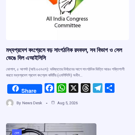
মধ্যপ্রদেশ কংগ্রেসে বড় সাংগঠনিক রদবদল, সব বিভাগ ও সেল
ভেঙে দিল এআইসিসি
ভোপাল, ৫ আগস্ট (আইএএনএস): ভবিষ্যতের নির্বাচনের আগে সাংগঠনিক ভিত্তি আরও শক্তিশালী
করতে মধ্যপ্রদেশ প্রদেশ কংগ্রেস কমিটির (এমপিসিসি) অধীন…
F
W
X
T
T
S
Share
a
h
hr
el
h
By
News Desk
Aug 5, 2026
ce
at
e
e
ar
b
s
a
gr
e
o
A
d
a
দেশ