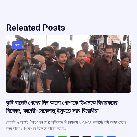
Releated Posts
দেশ
কৃষি বাজেট পেশের দিন কালো পোশাকে ডিএমকে বিধায়কদের
বিক্ষোভ, কাবেরী-মেকেদাতু ইস্যুতে সরব বিরোধীরা
চেন্নাই, ৬ আগস্ট (আইএএনএস): তামিলনাড়ু বিধানসভায় ২০২৬-২৭ অর্থবর্ষের কৃষি বাজেট পেশের
সময় কালো পোশাক পরে বিক্ষোভে সামিল হলেন…