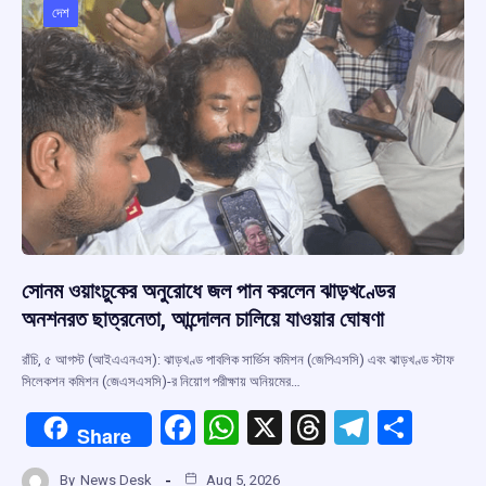
o
p
s
m
দেশ
k
p
সোনম ওয়াংচুকের অনুরোধে জল পান করলেন ঝাড়খণ্ডের
অনশনরত ছাত্রনেতা, আন্দোলন চালিয়ে যাওয়ার ঘোষণা
রাঁচি, ৫ আগস্ট (আইএএনএস): ঝাড়খণ্ড পাবলিক সার্ভিস কমিশন (জেপিএসসি) এবং ঝাড়খণ্ড স্টাফ
সিলেকশন কমিশন (জেএসএসসি)-র নিয়োগ পরীক্ষায় অনিয়মের…
F
W
X
T
T
S
Share
a
h
hr
el
h
By
News Desk
Aug 5, 2026