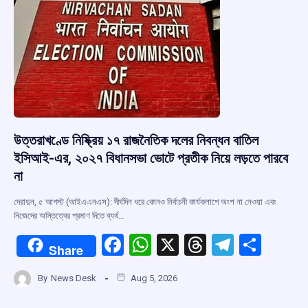
k
p
উত্তরাখণ্ডে নিষ্ক্রিয় ১৭ রাজনৈতিক দলের নিবন্ধন বাতিল
ইসিআই-এর, ২০২৭ বিধানসভা ভোটে প্রতীক নিয়ে লড়তে পারবে
না
দেরাদুন, ৫ আগস্ট (আইএএনএস): দীর্ঘদিন ধরে কোনও নির্বাচনী কার্যকলাপে অংশ না নেওয়া এবং
নিজেদের অস্তিত্বের প্রমাণ দিতে ব্যর্থ…
F
W
X
T
T
S
Share
a
h
hr
el
h
By
News Desk
Aug 5, 2026
ce
at
e
e
ar