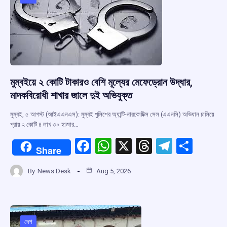
o
p
s
m
k
p
মুম্বইয়ে ২ কোটি টাকারও বেশি মূল্যের মেফেড্রোন উদ্ধার,
মাদকবিরোধী শাখার জালে দুই অভিযুক্ত
মুম্বই, ৫ আগস্ট (আইএএনএস): মুম্বই পুলিশের অ্যান্টি-নারকোটিক্স সেল (এএনসি) অভিযান চালিয়ে
প্রায় ২ কোটি ৪ লাখ ৩০ হাজার…
F
W
X
T
T
S
Share
a
h
hr
el
h
By
News Desk
Aug 5, 2026
ce
at
e
e
ar
b
s
a
gr
e
o
A
d
a
দেশ