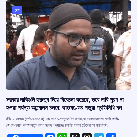
o
A
d
a
o
p
s
m
দেশ
k
p
সরকার দাবিগুলি গুরুত্ব দিয়ে বিবেচনা করেছে, তবে দাবি পূরণ না
হওয়া পর্যন্ত আন্দোলন চলবে: ঝাড়খণ্ডের পড়ুয়া প্রতিনিধি দল
রাঁচি, ৮ আগস্ট (আইএএনএস): জেএমএম-নেতৃত্বাধীন ঝাড়খণ্ড সরকারের সঙ্গে জেপিএসসি-
জেএসএসসি অ্যাসপির্যান্ট ন্যায় মঞ্চের পড়ুয়াদের দ্বিতীয় দফার বৈঠকের পর প্রতিনিধি…