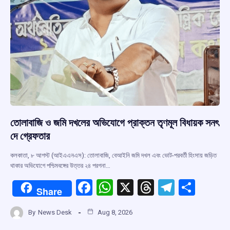
তোলাবাজি ও জমি দখলের অভিযোগে প্রাক্তন তৃণমূল বিধায়ক সনৎ
দে গ্রেফতার
কলকাতা, ৮ আগস্ট (আইএএনএস): তোলাবাজি, বেআইনি জমি দখল এবং ভোট-পরবর্তী হিংসায় জড়িত
থাকার অভিযোগে পশ্চিমবঙ্গের উত্তর ২৪ পরগনা…
F
W
X
T
T
S
Share
a
h
hr
el
h
By
News Desk
Aug 8, 2026
ce
at
e
e
ar