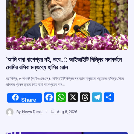
‘আমি বাবা বাগেশ্বর নই, তবে…’: আইআইটি দিল্লির সমাবর্তনে
মোদির রসিক মন্তব্যে হাসির রোল
নয়াদিল্লি, ৮ আগস্ট (আইএএনএস): আইআইটি দিল্লির সমাবর্তন অনুষ্ঠানে পড়ুয়াদের ভবিষ্যৎ নিয়ে
ভাবনার প্রসঙ্গ তুলতে গিয়ে বাবা বাগেশ্বরের নাম…
F
W
X
T
T
S
Share
a
h
hr
el
h
By
News Desk
Aug 8, 2026
ce
at
e
e
ar
b
s
a
gr
e