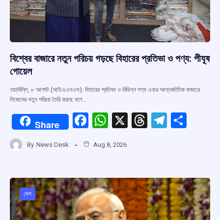
বিশ্বের বাজারে নতুন পরিচয় গড়ছে বিহারের প্রতিভা ও পণ্য: পীযূষ
গোয়েল
নয়াদিল্লি, ৮ আগস্ট (আইএএনএস): বিহারের প্রতিভা ও বিভিন্ন পণ্য এবার আন্তর্জাতিক বাজারে
নিজেদের নতুন পরিচয় তৈরি করছে বলে…
F
W
X
T
T
S
Share
a
h
hr
el
h
By
News Desk
Aug 8, 2026
ce
at
e
e
ar
b
s
a
gr
e
o
A
d
a
o
p
s
m
দেশ
k
p