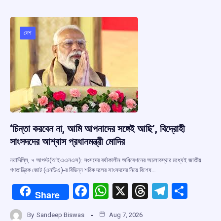
b
s
a
gr
e
o
A
d
a
o
p
s
m
দেশ
k
p
‘চিন্তা করবেন না, আমি আপনাদের সঙ্গেই আছি’, বিদ্রোহী
সাংসদদের আশ্বাস প্রধানমন্ত্রী মোদির
নয়াদিল্লি, ৭ আগস্ট(আইএএনএস): সংসদের বর্ষাকালীন অধিবেশনের অচলাবস্থার মধ্যেই জাতীয়
গণতান্ত্রিক জোট (এনডিএ)-র বিভিন্ন শরিক দলের সাংসদদের নিয়ে বিশেষ…
F
W
X
T
T
S
Share
a
h
hr
el
h
By
Sandeep Biswas
Aug 7, 2026