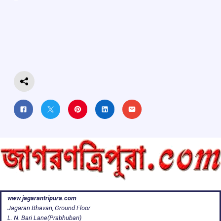
ce
at
e
e
ar
b
s
a
gr
e
o
A
d
a
o
p
s
m
k
p
www.jagarantripura.com
Jagaran Bhavan, Ground Floor
L. N. Bari Lane(Prabhubari)