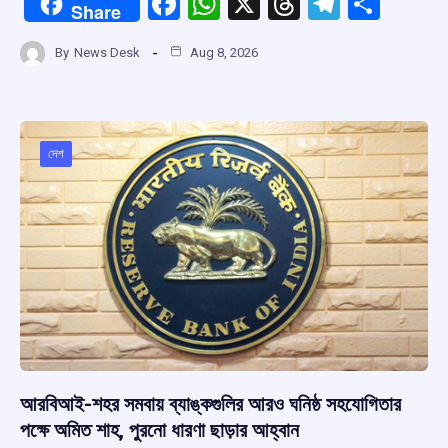
F
W
X
T
T
S
Share
a
h
hr
el
h
By
News Desk
Aug 8, 2026
ce
at
e
e
ar
b
s
a
gr
e
o
A
d
a
o
p
s
m
দেশ
k
p
আরবিআই-শহর সমবায় ব্যাঙ্কগুলির আরও ঘনিষ্ঠ সহযোগিতার
পক্ষে অমিত শাহ, পুরনো ধারণা ছাড়ার আহ্বান