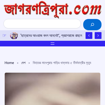
Skip
to
content
Search
‘ছাত্রদের আওয়াজ বদল আনবেই’, প্রয়াগরাজে রাহুলের হুঙ্কার
Home
দেশ
বিহারের মাধেপুরায় গাড়ির ধাক্কায় ৫ তীর্থযাত্রীর মৃত্যু