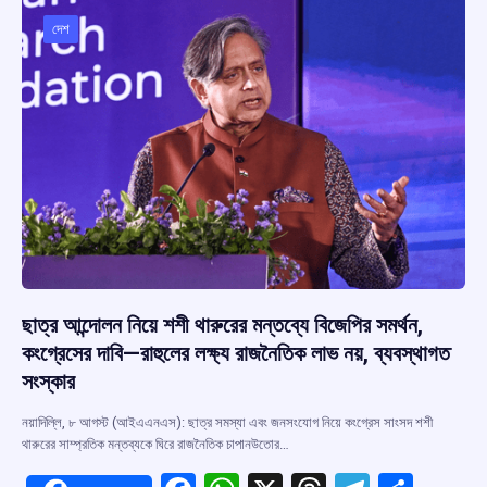
o
A
d
a
o
p
s
m
দেশ
k
p
ছাত্র আন্দোলন নিয়ে শশী থারুরের মন্তব্যে বিজেপির সমর্থন,
কংগ্রেসের দাবি—রাহুলের লক্ষ্য রাজনৈতিক লাভ নয়, ব্যবস্থাগত
সংস্কার
নয়াদিল্লি, ৮ আগস্ট (আইএএনএস): ছাত্র সমস্যা এবং জনসংযোগ নিয়ে কংগ্রেস সাংসদ শশী
থারুরের সাম্প্রতিক মন্তব্যকে ঘিরে রাজনৈতিক চাপানউতোর…