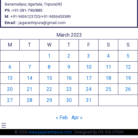
Banamalipur, Agartala, Tripura(W)
Ph :
+91-381-7960883
M:
+91-9436123720/+91-9436453389
Email :
jagarantripura@gmail.com
March 2023
M
T
W
T
F
S
S
1
2
3
4
5
6
7
8
9
10
11
12
13
14
15
16
17
18
19
20
21
22
23
24
25
26
27
28
29
30
31
« Feb
Apr »
© 2026
www.jagarantripura.com .
Designed By CIS SOLUTION