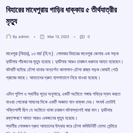
বিহারের মাধেপুরায় গাড়ির ধাক্কায় ৫ তীর্থযাত্রীর
মৃত্যু
By
admin
Mar 13, 2023
0
মাধেপুরা (বিহার), ১৩ মার্চ (হি.স.) : সোমবার বিহারের মাধেপুরা জেলায় এক সড়ক
দুর্ঘটনায় পাঁচজনের মৃত্যু হয়েছে। দুর্ঘটনায় আরও চারজন গুরুতর আহত হয়েছেন।
ঘটনাটি ঘটেছে চৌসা থানার অন্তর্গত কালাসান-চৌসা রাজ্য সড়ক ঘোষাই গোঠ
গ্রামের কাছে। আহতদের দ্রুত হাসপাতালে নিয়ে যাওয়া হয়েছে।
এদিন পুলিশ ও স্থানীয় সূত্র অনুসারে, একটি অটোতে গঙ্গায় পবিত্র স্নান করতে
যাওয়া লোকেরা সামনের দিকে একটি অজ্ঞাত যান ধাক্কা দেয়। সংঘর্ষ এতটাই
শক্তিশালী ছিল যে অটোতে থাকা চারজন ঘটনাস্থলেই মারা যান। দুর্ঘটনায়
রক্তক্ষরণে আহত আরও একজনের মৃত্যু হয়েছে।
স্থানীয় লোকজন দ্রুত আহতদের উদ্ধার করে চৌসা কমিউনিটি হেলথ সেন্টারে