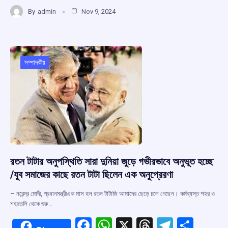
a
h
hr
el
h
By
admin
Nov 9, 2024
ce
at
e
e
ar
b
s
a
gr
e
o
A
d
a
o
p
s
m
সম্পাদকীয়
k
p
রতন টাটার অনুপস্থিতি সারা দুনিয়া জুড়ে গভীরভাবে অনুভূত হচ্ছে
/যুব সমাজের কাছে রতন টাটা ছিলেন এক অনুপ্রেরণা
– নরেন্দ্র মোদী, প্রধানমন্ত্রীএক মাস হল রতন টাটাজি আমাদের ছেড়ে চলে গেছেন। কর্মব্যস্ত শহর ও
শহরতলি থেকে শুরু…
F
W
X
T
T
S