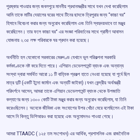
পুরষ্কার পাওয়ার জন্য জবলপুরে মাননীয় প্রধানমন্ত্রীর সাথে যখন দেখা করেছিলাম
আমি তাকে মাটির দেয়ালের ঘরের সাথে টিনের ছাদকে ত্রিপুরার জন্য “কাচ্চা ঘর”
হিসাবে বিবেচনা করার জন্য অনুরোধ করেছিলাম এবং তিনি স্বহৃদয়ভাবে তা মঞ্জুর
করেছিলেন। তার ফলে কাচ্চা ঘর” এর সংজ্ঞা পরিবর্তনের সাথে গ্রামীণ আবাসন
যোজনায় ২.৩৫ লক্ষ পরিবারকে ঘর প্রদান করা হয়েছে।
অর্থনীতি হল যেকোনো সরকারের মেরুদণ্ড যেখানে ভুল পরিকল্পনা সরকারি
কর্মকাণ্ডকে নষ্ট করে দিতে পারে। এশিয়ান ডেভেলপমেন্ট ব্যাংক এবং অন্যান্য
সংস্থা দ্বারা সমর্থিত আরো ১১ টি বাহ্যিক প্রকল্প হাতে নেওয়া হয়েছে যা পূর্বে ছিল
মাত্র দুটি (একটি ইন্দো জার্মান এবং অন্যটি জাইকা)।যখন কেন্দ্রীয় অর্থমন্ত্রী
পরিদর্শনে আসেন, আমরা তাকে এশিয়ান ডেভেলপমেন্ট ব্যাংক থেকে উপজাতি
কল্যাণের জন্য ১৩০০ কোটি টাকা মঞ্জুর করার জন্য অনুরোধ করেছিলাম, যা তিনি
করেওছিলেন। অনেকে জীবিকা এবং সংযোগের উপর খোঁচা মেরে বলেছিলেন এই টাকা
আসে নি কিন্তু ডিপিআরও করা হয়েছে এবং অনুমোদনও পাওয়া গেছে।
আমরা TTAADC ( ১২৫ তম সংশোধন) এর আর্থিক, প্রশাসনিক এবং রাজনৈতিক