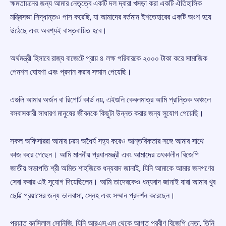
ক্ষমতায়নের জন্য আমার নেতৃত্বে একটি দল দ্বারা খসড়া করা একটি ঐতিহাসিক
মন্ত্রিসভা সিদ্ধান্তও পাস করেছি, যা আমাদের বর্তমান ইশতেহারের একটি অংশ হয়ে
উঠেছে এবং অবশ্যই বাস্তবায়িত হবে।
অর্থমন্ত্রী হিসাবে রাজ্য বাজেটে প্রায় ৪ লক্ষ পরিবারকে ২০০০ টাকা করে সামাজিক
পেনশন ঘোষণা এবং প্রদান করার সম্মান পেয়েছি।
এগুলি আমার অর্জন বা রিপোর্ট কার্ড নয়, এইগুলি কেবলমাত্র আমি প্রান্তিক অঞ্চলে
বসবাসকারী সাধারণ মানুষের জীবনকে কিছুটা উন্নত করার জন্য সুযোগ পেয়েছি।
সকল অফিসাররা আমার চরম অধৈর্য সহ্য করেও আন্তরিকতার সঙ্গে আমার সাথে
কাজ করে গেছেন। আমি মাননীয় প্রধানমন্ত্রী এবং আমাদের তৎকালীন বিজেপি
জাতীয় সভাপতি শ্রী অমিত শাহজিকে ধন্যবাদ জানাই, যিনি আমাকে আমার জনগণের
সেবা করার এই সুযোগ দিয়েছিলেন। আমি তাদেরকেও ধন্যবাদ জানাই যারা আমার খুব
ছোট্ট প্রয়াসের জন্য ভালবাসা, স্নেহ এবং সম্মান প্রদর্শন করেছেন।
প্রয়াত বনসিলাল সোনিজি, যিনি আরএস.এস থেকে আগত প্রবীণ বিজেপি নেতা, তিনি