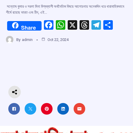
সন্তোষ কুমার ও সরলা মিনা বিশ্বব্যাপী অর্থনৈতিক বিষয়ে আলোচনায় অনেকদিন ধরে ধারাবাহিকভাবে
শীর্ষে রয়েছে ভারত এবং চীন, এই…
F
W
X
T
T
S
Share
a
h
hr
el
h
By
admin
Oct 22, 2024
ce
at
e
e
ar
b
s
a
gr
e
o
A
d
a
o
p
s
m
k
p