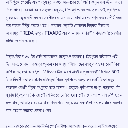
আমি খুঁজে পেয়েছি এই প্রত্যন্ত অঞ্চলে সরকারের ছোটখাটো হস্তক্ষেপ জীবন বদলে
দিতে পারে। ব্যবসা করার সহজতা শুধু নয়, শিল্প স্থাপনের ক্ষেত্রেও সেই প্রান্তিক
কৃষক এবং জুম চাষীদের কাছে পৌঁছাতে হবে যাতে তারা তাদের পণ্য বাজারে দীর্ঘ সময়
ধরে সহজে বিক্রি করতে পারে। আলোক জ্যোতি যোজনায় বিদ্যুত বিভাগের
অধিনস্ত TREDA দপ্তর TTAADC এর ও অন্যান্য গ্রামীণ বাজারগুলিতে সৌর
লাইট স্থাপন করেছে।
বিদ্যুৎ বিভাগ ৫০ টির বেশি সাবস্টেশন উদ্বোধন করেছে। ত্রিপুরার ইতিহাসে এটি
ছিল সবচেয়ে বড় একমাত্র প্রকল্প যার জন্য এশিয়ান দেব ব্যাঙ্ক ২২৭৫ কোটি টাকা
আর্থিক সহায়তা করেছিল। নির্বাচনের ঠিক আগে মাননীয় প্রধানমন্ত্রী বিশেষত 500
টি আদিবাসী গ্রামে সোলার মাইক্রো গ্রিড স্থাপনের জন্য ৮০ কোটি টাকা মঞ্জুর
করেছেন যেগুলি গ্রিড সংযুক্ত হতে অক্ষম। উত্তর-পূর্বাঞ্চলের মধ্যে সম্ভবত এই
প্রথম ত্রিপুরা সচিবালয়ে সৌরশক্তিতে চালিত হয়। সৌর সেচ পাম্প দাম রুপি ২.৫০
লক্ষ টাকা, তা মাত্র ২৫০০ টাকা খনন খরচা সহ ১.৩০ লক্ষ টাকা সমূল্যে রাজ্য সরকার
বহন করে যা ভারতে কোথাও নেই।
৪০০০ থেকে ৪৩০০০ স্বনির্ভর গোষ্ঠীর বিশাল সাফল্য লাভ করে। আমি পঞ্চায়েত