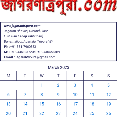
www.jagarantripura.com
Jagaran Bhavan, Ground Floor
L. N. Bari Lane(Prabhubari)
Banamalipur, Agartala, Tripura(W)
Ph :
+91-381-7960883
M:
+91-9436123720/+91-9436453389
Email :
jagarantripura@gmail.com
March 2023
M
T
W
T
F
S
S
1
2
3
4
5
6
7
8
9
10
11
12
13
14
15
16
17
18
19
20
21
22
23
24
25
26