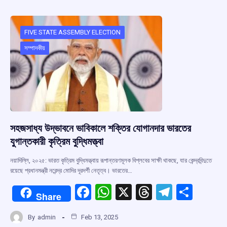
b
s
a
gr
e
o
A
d
a
o
p
s
m
FIVE STATE ASSEMBLY ELECTION
সম্পাদকীয়
k
p
সহজসাধ্য উদ্ভাবনে ভাবিকালে শক্তির যোগানদার ভারতের
যুগান্তকারী কৃত্রিম বুদ্ধিমত্ত্বা
নয়াদিল্লি, ২০২৫: ভারত কৃত্রিম বুদ্ধিমত্ত্বায় রূপান্তরণমূলক বিপ্লবের সাক্ষী থাকছে, যার কেন্দ্রবিন্দুতে
রয়েছে প্রধানমন্ত্রী নরেন্দ্র মোদির দূরদর্শী নেতৃত্ব। ভারতের…
F
W
X
T
T
S
Share
a
h
hr
el
h
By
admin
Feb 13, 2025
ce
at
e
e
ar