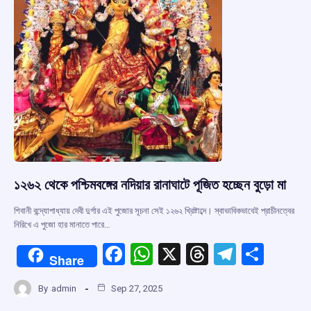
১২৬২ থেকে পশ্চিমবঙ্গের নদিয়ার রানাঘাটে পূজিত হচ্ছেন বুড়ো মা
শিবানী বন্দ্যোপাধ্যায় দেবী দুর্গার এই পুজোর সূচনা সেই ১২৬২ খ্রিষ্টাব্দে। স্বাভাবিকভাবেই প্রাচীনত্বের
নিরিখে এ পুজো হার মানাতে পারে…
F
W
X
T
T
S
Share
a
h
hr
el
h
By
admin
Sep 27, 2025
ce
at
e
e
ar