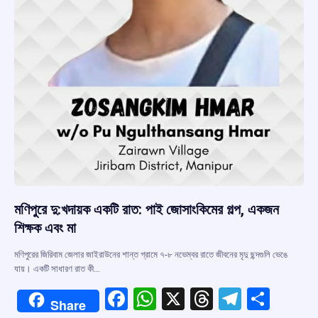
মণিপুরে দু:খদায়ক একটি রাত: পাই জোসাংকিমের গল্প, একজন
শিক্ষক এবং মা
মণিপুরের জিরিবাম জেলার জাইরাউনের শান্ত গ্রামে ৭-৮ নভেম্বর রাতে জীবনের মৃদু ছন্দগুলি ভেঙে
যায়। একটি সাধারণ রাত কী…
F
W
X
T
T
S
Share