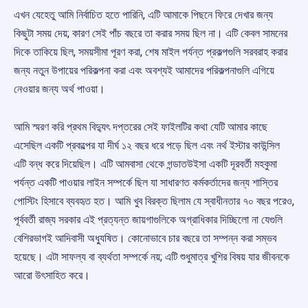
এখন যেহেতু আমি নির্বাচিত হতে পারিনি, এটি আমাকে পিছনে ফিরে দেখার জন্য
কিছুটা সময় দেয়; কারণ সেই পাঁচ বছরে তা করার সময় ছিল না। এটি কেবল সামনের
দিকে তাকিয়ে ছিল, সময়সীমা পূরণ করা, শেষ মাইল পর্যন্ত প্রকল্পগুলি সরবরাহ করার
জন্য নতুন উপায়ের পরিকল্পনা করা এবং অবশ্যই আমাদের পরিকল্পনাগুলি এগিয়ে
নেওয়ার জন্য অর্থ পাওয়া।
আমি স্মরণ করি প্রথম বিদ্যুৎ দপ্তরের সেই ফাইলটির কথা যেটি আমার কাছে
এসেছিল একটি প্রকল্পের যা দীর্ঘ ১২ বছর ধরে পড়ে ছিল এবং নর্থ ইস্টার কাউন্সিল
এটি বন্ধ করে দিয়েছিল। এটি আমবাসা থেকে গন্ডাতউইসা একটি দূরবর্তী মহকুমা
পর্যন্ত একটি পাওয়ার লাইন সম্পর্কে ছিল যা সাধারণত কর্মকর্তাদের জন্য শাস্তির
পোস্টিং হিসাবে ব্যবহৃত হত। আমি খুব বিরক্ত ছিলাম যে স্বাধীনতার ৭০ বছর পরেও,
পূর্ববর্তী রাজ্য সরকার এই প্রত্যন্ত জায়গাগুলিকে অগ্রাধিকার দিচ্ছিলো না যেগুলি
বেশিরভাগই আদিবাসী অধ্যুষিত। কোনোভাবে চার বছরে তা সম্পন্ন করা সম্ভব
হয়েছে। এটা সাফল্য বা ব্যর্থতা সম্পর্কে নয়; এটি শুধুমাত্র খুশির বিষয় যার জীবনকে
আরো উৎসাহিত করে।