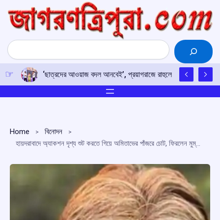
Skip
to
content
Search
‘ছাত্রদের আওয়াজ বদল আনবেই’, প্রয়াগরাজে রাহুলের হুঙ্কার
Home
বিনোদন
হায়দরাবাদে অ্যাকশন দৃশ্য শুট করতে গিয়ে অমিতাভের পাঁজরে চোট, ফিরলেন মুম্বইয়ের বাড়িতে