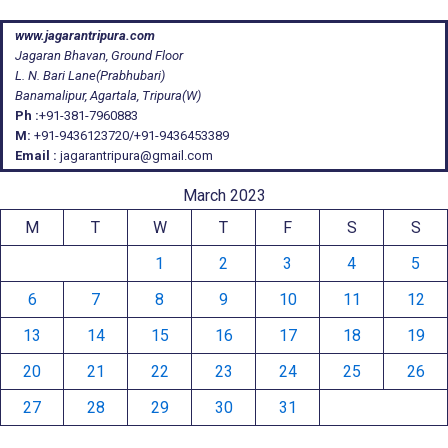
www.jagarantripura.com
Jagaran Bhavan, Ground Floor
L. N. Bari Lane(Prabhubari)
Banamalipur, Agartala, Tripura(W)
Ph :
+91-381-7960883
M:
+91-9436123720/+91-9436453389
Email :
jagarantripura@gmail.com
March 2023
M
T
W
T
F
S
S
1
2
3
4
5
6
7
8
9
10
11
12
13
14
15
16
17
18
19
20
21
22
23
24
25
26
27
28
29
30
31