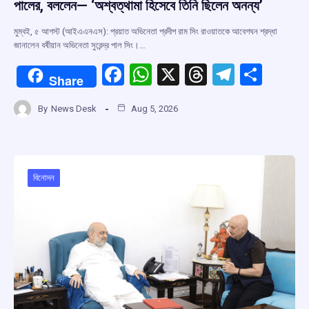
পালের, বললেন— ‘অশ্বত্থামা হিসেবে তিনি ছিলেন অনন্য’
মুম্বই, ৫ আগস্ট (আইএএনএস): প্রয়াত অভিনেতা প্রদীপ রাম সিং রাওয়াতকে আবেগঘন শ্রদ্ধা
জানালেন বর্ষীয়ান অভিনেতা সুরেন্দ্র পাল সিং।…
F
W
X
T
T
S
Share
a
h
hr
el
h
By
News Desk
Aug 5, 2026
ce
at
e
e
ar
b
s
a
gr
e
o
A
d
a
o
p
s
m
বিনোদন
k
p