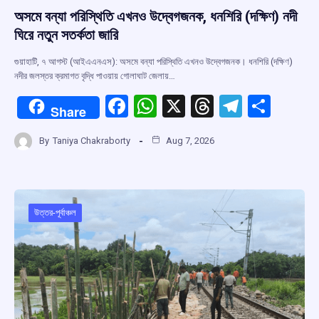
অসমে বন্যা পরিস্থিতি এখনও উদ্বেগজনক, ধনশিরি (দক্ষিণ) নদী
ঘিরে নতুন সতর্কতা জারি
গুয়াহাটি, ৭ আগস্ট (আইএএনএস): অসমে বন্যা পরিস্থিতি এখনও উদ্বেগজনক। ধনশিরি (দক্ষিণ)
নদীর জলস্তর ক্রমাগত বৃদ্ধি পাওয়ায় গোলাঘাট জেলায়…
F
W
X
T
T
S
Share
a
h
hr
el
h
By
Taniya Chakraborty
Aug 7, 2026
ce
at
e
e
ar
b
s
a
gr
e
o
A
d
a
o
p
s
m
উত্তর-পূর্বাঞ্চল
k
p