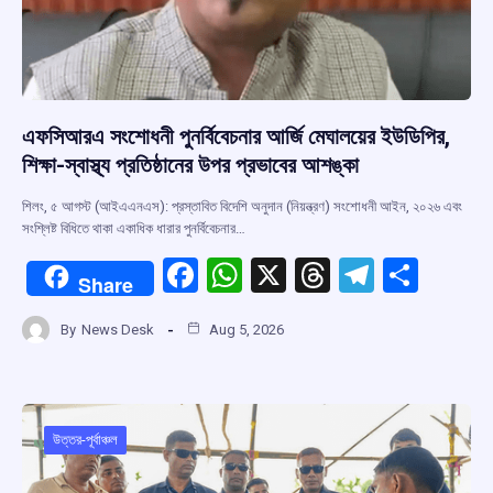
এফসিআরএ সংশোধনী পুনর্বিবেচনার আর্জি মেঘালয়ের ইউডিপির,
শিক্ষা-স্বাস্থ্য প্রতিষ্ঠানের উপর প্রভাবের আশঙ্কা
শিলং, ৫ আগস্ট (আইএএনএস): প্রস্তাবিত বিদেশি অনুদান (নিয়ন্ত্রণ) সংশোধনী আইন, ২০২৬ এবং
সংশ্লিষ্ট বিধিতে থাকা একাধিক ধারার পুনর্বিবেচনার…
F
W
X
T
T
S
Share
a
h
hr
el
h
By
News Desk
Aug 5, 2026
ce
at
e
e
ar
b
s
a
gr
e
o
A
d
a
o
p
s
m
উত্তর-পূর্বাঞ্চল
k
p