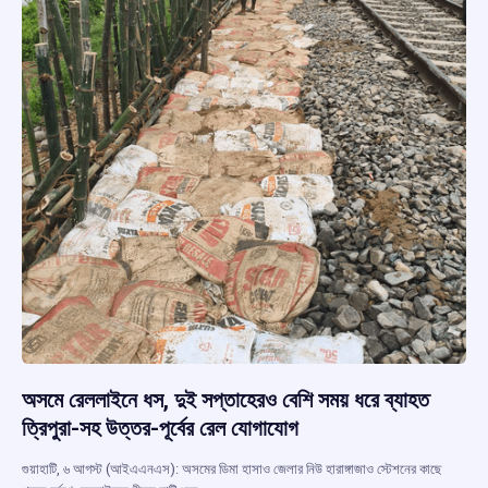
অসমে রেললাইনে ধস, দুই সপ্তাহেরও বেশি সময় ধরে ব্যাহত
ত্রিপুরা-সহ উত্তর-পূর্বের রেল যোগাযোগ
গুয়াহাটি, ৬ আগস্ট (আইএএনএস): অসমের ডিমা হাসাও জেলার নিউ হারাঙ্গাজাও স্টেশনের কাছে