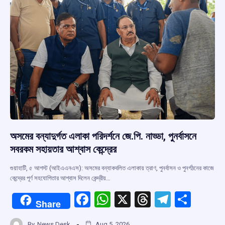
অসমের বন্যাদুর্গত এলাকা পরিদর্শনে জে.পি. নাড্ডা, পুনর্বাসনে
সবরকম সহায়তার আশ্বাস কেন্দ্রের
গুয়াহাটি, ৫ আগস্ট (আইএএনএস): অসমের বন্যাকবলিত এলাকায় ত্রাণ, পুনর্বাসন ও পুনর্গঠনের কাজে
কেন্দ্রের পূর্ণ সহযোগিতার আশ্বাস দিলেন কেন্দ্রীয়…
F
W
X
T
T
S
Share
a
h
hr
el
h
By
News Desk
Aug 5, 2026