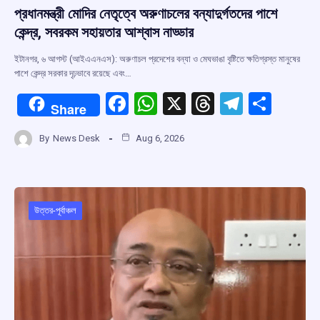
প্রধানমন্ত্রী মোদির নেতৃত্বে অরুণাচলের বন্যাদুর্গতদের পাশে
কেন্দ্র, সবরকম সহায়তার আশ্বাস নাড্ডার
ইটানগর, ৬ আগস্ট (আইএএনএস): অরুণাচল প্রদেশের বন্যা ও মেঘভাঙা বৃষ্টিতে ক্ষতিগ্রস্ত মানুষের
পাশে কেন্দ্র সরকার দৃঢ়ভাবে রয়েছে এবং…
F
W
X
T
T
S
Share
a
h
hr
el
h
By
News Desk
Aug 6, 2026
ce
at
e
e
ar
b
s
a
gr
e
o
A
d
a
o
p
s
m
উত্তর-পূর্বাঞ্চল
k
p