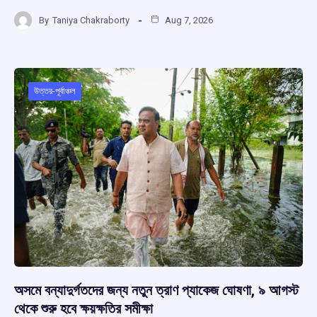
a
h
hr
el
h
By
Taniya Chakraborty
Aug 7, 2026
ce
at
e
e
ar
b
s
a
gr
e
o
A
d
a
o
p
s
m
উত্তর-পূর্বাঞ্চল
k
p
অসমে বন্যাদুর্গতদের জন্য নতুন ত্রাণ প্যাকেজ ঘোষণা, ৯ আগস্ট
থেকে শুরু হবে ক্ষয়ক্ষতির সমীক্ষা