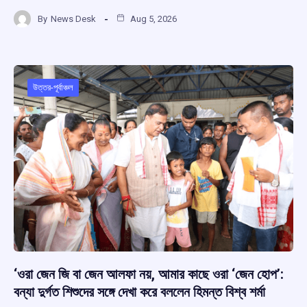
a
h
hr
el
h
By
News Desk
Aug 5, 2026
ce
at
e
e
ar
b
s
a
gr
e
o
A
d
a
o
p
s
m
উত্তর-পূর্বাঞ্চল
k
p
‘ওরা জেন জি বা জেন আলফা নয়, আমার কাছে ওরা ‘জেন হোপ’:
বন্যা দুর্গত শিশুদের সঙ্গে দেখা করে বললেন হিমন্ত বিশ্ব শর্মা