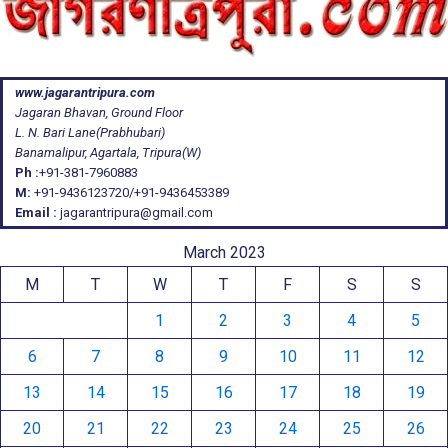
www.jagarantripura.com
Jagaran Bhavan, Ground Floor
L. N. Bari Lane(Prabhubari)
Banamalipur, Agartala, Tripura(W)
Ph :
+91-381-7960883
M:
+91-9436123720/+91-9436453389
Email :
jagarantripura@gmail.com
March 2023
M
T
W
T
F
S
S
1
2
3
4
5
6
7
8
9
10
11
12
13
14
15
16
17
18
19
20
21
22
23
24
25
26