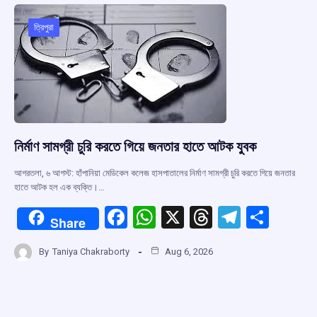
o
A
d
a
o
p
s
m
ত্রিপুরা
k
p
নির্মাণ সামগ্রী চুরি করতে গিয়ে জনতার হাতে আটক যুবক
আগরতলা, ৬ আগস্ট: হাঁপানিয়া মেডিকেল কলেজ হাসপাতালের নির্মাণ সামগ্রী চুরি করতে গিয়ে জনতার
হাতে আটক হল এক ব্যক্তি।…
F
W
X
T
T
S
Share
a
h
hr
el
h
By
Taniya Chakraborty
Aug 6, 2026
ce
at
e
e
ar
b
s
a
gr
e
o
A
d
a