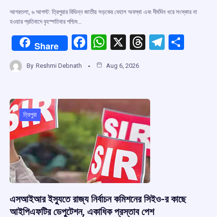
আগরতলা, ৬ আগস্ট: ত্রিপুরার বিভিন্ন জাতীয় সড়কের বেহাল অবস্থা এবং দীর্ঘদিন ধরে সংস্কার না
হওয়ার প্রতিবাদে বৃহস্পতিবার পশ্চিম…
F
W
X
T
T
S
Share
a
h
hr
el
h
By
Reshmi Debnath
Aug 6, 2026
ce
at
e
e
ar
b
s
a
gr
e
o
A
d
a
o
p
s
m
ত্রিপুরা
k
p
এসআইআর ইস্যুতে রাজ্য নির্বাচন কমিশনের সিইও-র কাছে
আইপিএফটির ডেপুটেশন, একাধিক প্রস্তাব পেশ