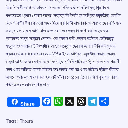
বিজেপি কর্মীদের উপর আক্রমণ চালাচ্ছে৷ শনিবার রাতে দক্ষিণ কৃষ্ণপুর গ্রাম
পঞ্চায়েতের প্রধান গোপাল দাসের নেতৃত্বে সিপিআইএম আশ্রিত দুষৃকতীরা একাধিক
বিজেপি কর্মীর উপর ধারালো অস্ত্র দিয়ে প্রাণঘাতী হামলা চালায় এবং তাদের বাড়ি ঘরে
ভাঙচুর চালায় বলে অভিযোগ৷ এতে বেশ কয়েকজন বিজেপি কর্মী আহত হয়৷
আহতদের মধ্যে সন্তোষ দেবনাথ এবং কাজল রানী দেবনাথ বর্তমানে তেলিয়ামুড়া
মহকুমা হাসপাতালে চিকিৎসাধীন৷ আহত সন্তোষ দেবনাথ জানান তিনি শনি পূজার
প্রসাদ খেয়ে বারিয়ে যাওয়ার সময় সিপিআইএম আশ্রিত দুষৃকতীরা প্রথমে ওনার
রাস্তা আটক করে৷ সেখান থেকে কোন ক্রমে তিনি পালিয়ে বাড়িতে চলে যান৷ পরবর্তী
সময় ওনার বাড়িতে হামলা চালানো হয়৷ মারধর করা হয় ওনার স্ত্রীকে৷ স্ত্রীকে বাঁচাতে
আসলে ওনাকেও মারধর করা হয়৷ এই ঘটনার নেতৃত্বে ছিলেন দক্ষিণ কৃষ্ণপুর গ্রাম
পঞ্চায়েতের প্রধান গোপাল দাস৷
Facebook
WhatsApp
X
Threads
Telegr
Shar
Share
Tags:
Tripura