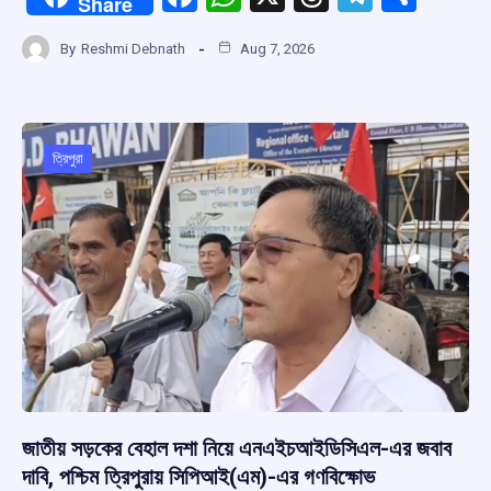
Share
a
h
hr
el
h
By
Reshmi Debnath
Aug 7, 2026
ce
at
e
e
ar
b
s
a
gr
e
o
A
d
a
o
p
s
m
ত্রিপুরা
k
p
জাতীয় সড়কের বেহাল দশা নিয়ে এনএইচআইডিসিএল-এর জবাব
দাবি, পশ্চিম ত্রিপুরায় সিপিআই(এম)-এর গণবিক্ষোভ