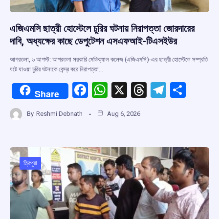
এজিএমসি ছাত্রী হোস্টেলে চুরির ঘটনায় নিরাপত্তা জোরদারের
দাবি, অধ্যক্ষের কাছে ডেপুটেশন এসএফআই-টিএসইউর
আগরতলা, ৬ আগস্ট: আগরতলা সরকারি মেডিক্যাল কলেজ (এজিএমসি)-এর ছাত্রী হোস্টেলে সম্প্রতি
ঘটে যাওয়া চুরির ঘটনাকে কেন্দ্র করে নিরাপত্তা…
F
W
X
T
T
S
Share
a
h
hr
el
h
By
Reshmi Debnath
Aug 6, 2026
ce
at
e
e
ar
b
s
a
gr
e
o
A
d
a
o
p
s
m
ত্রিপুরা
k
p