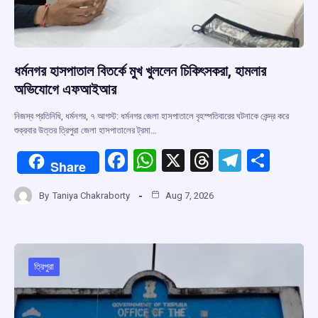
ধর্মনগর হাসপাতাল বিতর্কে মুখ খুললেন চিকিৎসকরা, হামলার
অভিযোগে এফআইআর
নিজস্ব প্রতিনিধি, ধর্মনগর, ৭ আগস্ট: ধর্মনগর জেলা হাসপাতালে বৃহস্পতিবারের ঘটনাকে কেন্দ্র করে
শুক্রবার উত্তর ত্রিপুরা জেলা হাসপাতালের ট্রমা…
F
W
X
T
T
S
Share
a
h
hr
el
h
By
Taniya Chakraborty
Aug 7, 2026
ce
at
e
e
ar
b
s
a
gr
e
o
A
d
a
o
p
s
m
ত্রিপুরা
k
p