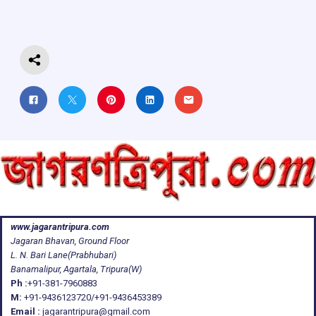
o
p
s
m
k
p
www.jagarantripura.com
Jagaran Bhavan, Ground Floor
L. N. Bari Lane(Prabhubari)
Banamalipur, Agartala, Tripura(W)
Ph :
+91-381-7960883
M:
+91-9436123720/+91-9436453389
Email :
jagarantripura@gmail.com