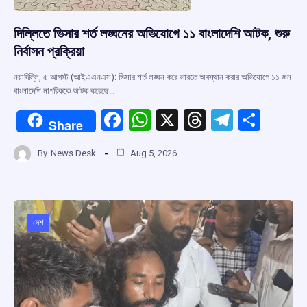
দিল্লিতে ভিসার শর্ত লঙ্ঘনের অভিযোগে ১১ বাংলাদেশি আটক, শুরু
নির্বাসন প্রক্রিয়া
নয়াদিল্লি, ৫ আগস্ট (আইএএনএস): ভিসার শর্ত লঙ্ঘন করে ভারতে অবস্থান করার অভিযোগে ১১ জন
বাংলাদেশি নাগরিককে আটক করেছে…
F
W
X
T
T
S
Share
a
h
hr
el
h
By
News Desk
Aug 5, 2026
ce
at
e
e
ar
b
s
a
gr
e
o
A
d
a
o
p
s
m
দেশ
k
p