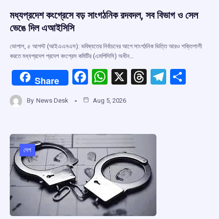
মধ্যপ্রদেশ কংগ্রেসে বড় সাংগঠনিক রদবদল, সব বিভাগ ও সেল
ভেঙে দিল এআইসিসি
ভোপাল, ৫ আগস্ট (আইএএনএস): ভবিষ্যতের নির্বাচনের আগে সাংগঠনিক ভিত্তি আরও শক্তিশালী
করতে মধ্যপ্রদেশ প্রদেশ কংগ্রেস কমিটির (এমপিসিসি) অধীন…
F
W
X
T
T
S
Share
a
h
hr
el
h
By
News Desk
Aug 5, 2026
ce
at
e
e
ar
b
s
a
gr
e
o
A
d
a
o
p
s
m
দেশ
k
p