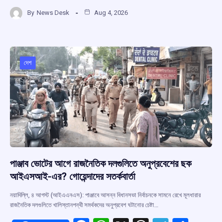
a
h
hr
el
h
By
News Desk
Aug 4, 2026
ce
at
e
e
ar
b
s
a
gr
e
o
A
d
a
o
p
s
m
দেশ
k
p
পাঞ্জাব ভোটের আগে রাজনৈতিক দলগুলিতে অনুপ্রবেশের ছক
আইএসআই-এর? গোয়েন্দাদের সতর্কবার্তা
নয়াদিল্লি, ৪ আগস্ট (আইএএনএস): পাঞ্জাবে আসন্ন বিধানসভা নির্বাচনকে সামনে রেখে মূলধারার
রাজনৈতিক দলগুলিতে খালিস্তানপন্থী সমর্থকদের অনুপ্রবেশ ঘটানোর চেষ্টা…