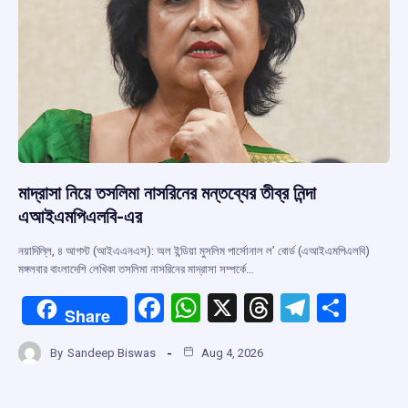
মাদ্রাসা নিয়ে তসলিমা নাসরিনের মন্তব্যের তীব্র নিন্দা
এআইএমপিএলবি-এর
নয়াদিল্লি, ৪ আগস্ট (আইএএনএস): অল ইন্ডিয়া মুসলিম পার্সোনাল ল’ বোর্ড (এআইএমপিএলবি)
মঙ্গলবার বাংলাদেশি লেখিকা তসলিমা নাসরিনের মাদ্রাসা সম্পর্কে…
F
W
X
T
T
S
Share
a
h
hr
el
h
By
Sandeep Biswas
Aug 4, 2026
ce
at
e
e
ar
b
s
a
gr
e