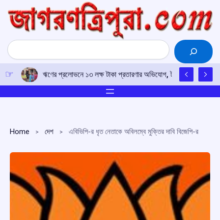
Skip
to
content
Search
ঋণের প্রলোভনে ১৩ লক্ষ টাকা প্রতারণার অভিযোগ, টাকা ফেরতের দাবিতে 
Home
দেশ
এবিভিপি-র ধৃত নেতাকে অবিলম্বে মুক্তির দাবি বিজেপি-র