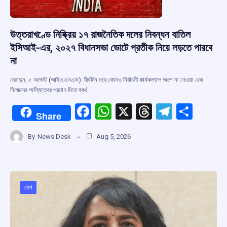
উত্তরাখণ্ডে নিষ্ক্রিয় ১৭ রাজনৈতিক দলের নিবন্ধন বাতিল
ইসিআই-এর, ২০২৭ বিধানসভা ভোটে প্রতীক নিয়ে লড়তে পারবে
না
দেরাদুন, ৫ আগস্ট (আইএএনএস): দীর্ঘদিন ধরে কোনও নির্বাচনী কার্যকলাপে অংশ না নেওয়া এবং
নিজেদের অস্তিত্বের প্রমাণ দিতে ব্যর্থ…
F
W
X
T
T
S
Share
a
h
hr
el
h
By
News Desk
Aug 5, 2026
ce
at
e
e
ar
b
s
a
gr
e
o
A
d
a
o
p
s
m
দেশ
k
p