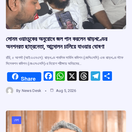
সোনম ওয়াংচুকের অনুরোধে জল পান করলেন ঝাড়খণ্ডের
অনশনরত ছাত্রনেতা, আন্দোলন চালিয়ে যাওয়ার ঘোষণা
রাঁচি, ৫ আগস্ট (আইএএনএস): ঝাড়খণ্ড পাবলিক সার্ভিস কমিশন (জেপিএসসি) এবং ঝাড়খণ্ড স্টাফ
সিলেকশন কমিশন (জেএসএসসি)-র নিয়োগ পরীক্ষায় অনিয়মের…
F
W
X
T
T
S
Share
a
h
hr
el
h
By
News Desk
Aug 5, 2026
ce
at
e
e
ar
b
s
a
gr
e
o
A
d
a
o
p
s
m
দেশ