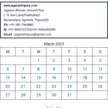
www.jagarantripura.com
Jagaran Bhavan, Ground Floor
L. N. Bari Lane(Prabhubari)
Banamalipur, Agartala, Tripura(W)
Ph :
+91-381-7960883
M:
+91-9436123720/+91-9436453389
Email :
jagarantripura@gmail.com
March 2023
M
T
W
T
F
S
S
1
2
3
4
5
6
7
8
9
10
11
12
13
14
15
16
17
18
19
20
21
22
23
24
25
26
27
28
29
30
31