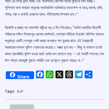
আমি এর তীব্র নিন্দা করছি এবং অবিলম্বে কৌশিক সাহার মুক্তির দাবি করছি।
পুলিশকে বলব সাধারণ মানুষের সাংবিধানিক অধিকারে হস্তক্ষেপ না করে, কয়লা, বালি,
পাথর, গরু ও চাকরি চোরদের ধরুন, পশ্চিমবঙ্গের উপকার হবে।”
বিজেপি-র রাজ্য সহ সভাপতি রথীন্দ্র বসু এ দিন লিখেছেন, “অখিল ভারতীয় বিদ্যার্থী
পরিষদের দক্ষিণ দিনাজপুর জেলার কার্যকর্তা, সোশ্যাল মিডিয়া ইনচার্জ কৌশিক সাহাকে
শুধুমাত্র একটি ফেসবুক পোষ্ট করার অপরাধে গত বুধবার রাতে এই স্বৈরাচারী
সরকারের দলদাস পুলিশ গ্রেফতার করেছে। লজ্জা ঘৃণা ভয় – কিছু না থাকলে তবেই
মমতা ব্যানার্জির পুলিশ হওয়া যায়! ধর্মের কল বাতাসে নড়ে – এই কথাটি পতনের শেষ
দিন পর্যন্ত বামফ্রন্ট বুঝতে পারিনি এবং তৃণমূলও বুঝতে পারছে না।”
Facebook
WhatsApp
X
Threads
Telegr
Shar
Share
Tags:
BJP