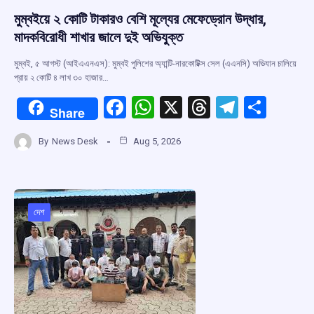
মুম্বইয়ে ২ কোটি টাকারও বেশি মূল্যের মেফেড্রোন উদ্ধার,
মাদকবিরোধী শাখার জালে দুই অভিযুক্ত
মুম্বই, ৫ আগস্ট (আইএএনএস): মুম্বই পুলিশের অ্যান্টি-নারকোটিক্স সেল (এএনসি) অভিযান চালিয়ে
প্রায় ২ কোটি ৪ লাখ ৩০ হাজার…
F
W
X
T
T
S
Share
a
h
hr
el
h
By
News Desk
Aug 5, 2026
ce
at
e
e
ar
b
s
a
gr
e
o
A
d
a
o
p
s
m
দেশ
k
p