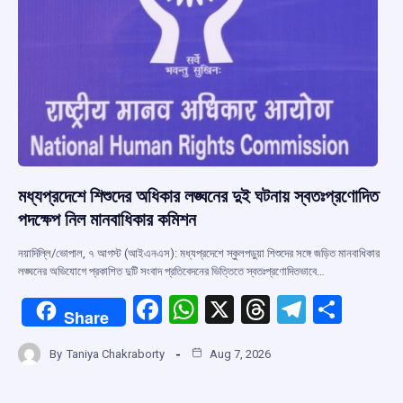
মধ্যপ্রদেশে শিশুদের অধিকার লঙ্ঘনের দুই ঘটনায় স্বতঃপ্রণোদিত
পদক্ষেপ নিল মানবাধিকার কমিশন
নয়াদিল্লি/ভোপাল, ৭ আগস্ট (আইএনএস): মধ্যপ্রদেশে স্কুলপড়ুয়া শিশুদের সঙ্গে জড়িত মানবাধিকার
লঙ্ঘনের অভিযোগে প্রকাশিত দুটি সংবাদ প্রতিবেদনের ভিত্তিতে স্বতঃপ্রণোদিতভাবে…
F
W
X
T
T
S
Share
a
h
hr
el
h
By
Taniya Chakraborty
Aug 7, 2026
ce
at
e
e
ar
b
s
a
gr
e