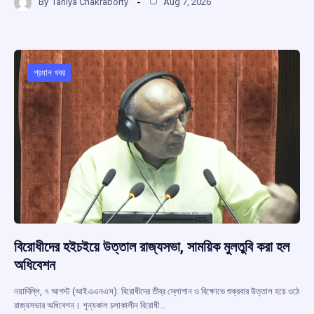
By
Taniya Chakraborty
Aug 7, 2026
ce
at
e
e
ar
b
s
a
gr
e
o
A
d
a
o
p
s
m
প্রধান খবর
k
p
বিরোধীদের হইচইয়ে উত্তাল রাজ্যসভা, সাময়িক মুলতুবি করা হল
অধিবেশন
নয়াদিল্লি, ৭ আগস্ট (আইএএনএস): বিরোধীদের তীব্র স্লোগান ও বিক্ষোভে শুক্রবার উত্তাল হয়ে ওঠে
রাজ্যসভার অধিবেশন। শূন্যকাল চলাকালীন বিরোধী…