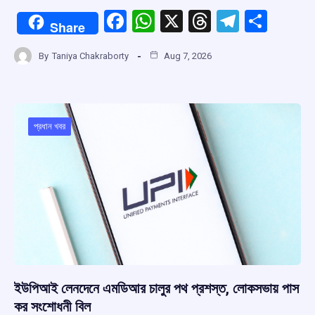
F
W
X
T
T
S
Share
a
h
hr
el
h
By
Taniya Chakraborty
Aug 7, 2026
ce
at
e
e
ar
b
s
a
gr
e
o
A
d
a
o
p
s
m
প্রধান খবর
k
p
ইউপিআই লেনদেনে এমডিআর চালুর পথ প্রশস্ত, লোকসভায় পাস
কর সংশোধনী বিল