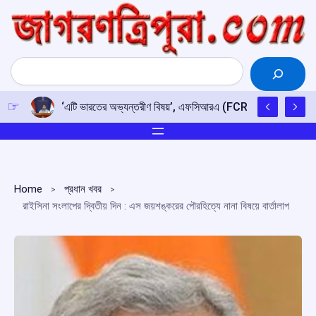
Skip
to
content
Search
‘এটি ভারতের অভ্যন্তরীণ বিষয়’, এফসিআরএ (FCRA) সংশোধনী বিল নিয়ে
Home
প্রধান খবর
রাইসিনা সংলাপের দ্বিতীয় দিন : এস জয়শঙ্করের পৌরহিত্যে নানা বিষয়ে বার্তালাপ