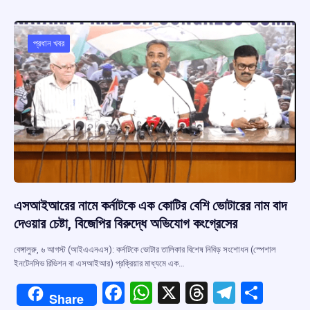
b
s
a
gr
e
o
A
d
a
o
p
s
m
প্রধান খবর
k
p
এসআইআরের নামে কর্নাটকে এক কোটির বেশি ভোটারের নাম বাদ
দেওয়ার চেষ্টা, বিজেপির বিরুদ্ধে অভিযোগ কংগ্রেসের
বেঙ্গালুরু, ৬ আগস্ট (আইএএনএস): কর্নাটকে ভোটার তালিকার বিশেষ নিবিড় সংশোধন (স্পেশাল
ইনটেনসিভ রিভিশন বা এসআইআর) প্রক্রিয়ার মাধ্যমে এক…
F
W
X
T
T
S
Share