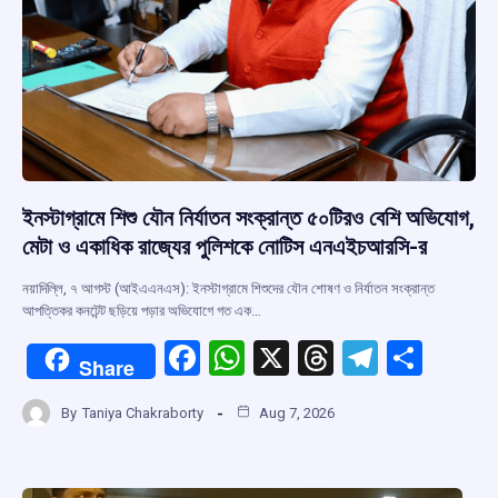
ইনস্টাগ্রামে শিশু যৌন নির্যাতন সংক্রান্ত ৫০টিরও বেশি অভিযোগ,
মেটা ও একাধিক রাজ্যের পুলিশকে নোটিস এনএইচআরসি-র
নয়াদিল্লি, ৭ আগস্ট (আইএএনএস): ইনস্টাগ্রামে শিশুদের যৌন শোষণ ও নির্যাতন সংক্রান্ত
আপত্তিকর কনটেন্ট ছড়িয়ে পড়ার অভিযোগে গত এক…
F
W
X
T
T
S
Share
a
h
hr
el
h
By
Taniya Chakraborty
Aug 7, 2026
ce
at
e
e
ar
b
s
a
gr
e