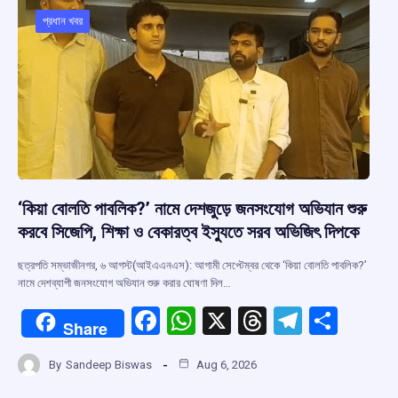
o
A
d
a
o
p
s
m
প্রধান খবর
k
p
‘কিয়া বোলতি পাবলিক?’ নামে দেশজুড়ে জনসংযোগ অভিযান শুরু
করবে সিজেপি, শিক্ষা ও বেকারত্ব ইস্যুতে সরব অভিজিৎ দিপকে
ছত্রপতি সম্ভাজীনগর, ৬ আগস্ট(আইএএনএস): আগামী সেপ্টেম্বর থেকে ‘কিয়া বোলতি পাবলিক?’
নামে দেশব্যাপী জনসংযোগ অভিযান শুরু করার ঘোষণা দিল…
F
W
X
T
T
S
Share
a
h
hr
el
h
By
Sandeep Biswas
Aug 6, 2026
ce
at
e
e
ar