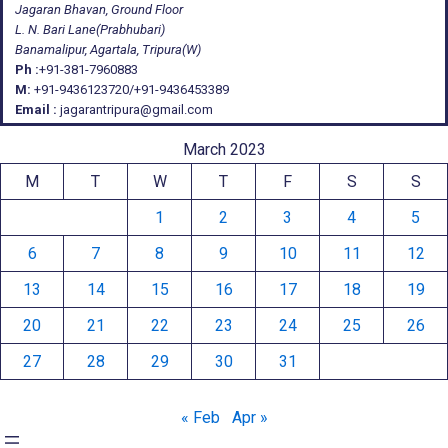
Jagaran Bhavan, Ground Floor
L. N. Bari Lane(Prabhubari)
Banamalipur, Agartala, Tripura(W)
Ph :
+91-381-7960883
M:
+91-9436123720/+91-9436453389
Email :
jagarantripura@gmail.com
March 2023
M
T
W
T
F
S
S
1
2
3
4
5
6
7
8
9
10
11
12
13
14
15
16
17
18
19
20
21
22
23
24
25
26
27
28
29
30
31
« Feb
Apr »