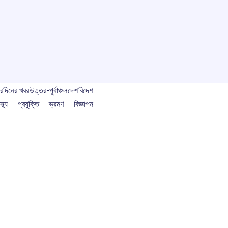
বর
দিনের খবর
উত্তর-পূর্বাঞ্চল
দেশ
বিদেশ
স্থ্য
প্রযুক্তি
ভ্রমণ
বিজ্ঞাপন