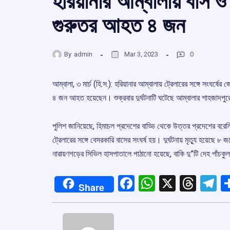
হরিয়ানার আম্বালায় বাস ও ট
গুরুতর আহত ৪ জন
By
admin
Mar 3, 2023
0
আম্বালা, ৩ মার্চ (হি.স.): হরিয়ানার আম্বালায় ট্রেলারের সঙ্গে সংঘর্ষে
৪ জন আহত হয়েছেন। শুক্রবার দুর্ঘটনাটি ঘটেছে আম্বালার শাহজাদপুর
পুলিশ জানিয়েছে, হিমাচল প্রদেশের বাড্ডি থেকে উত্তর প্রদেশের বরেল
ট্রেলারের সঙ্গে বেসরকারি বাসের সংঘর্ষ হয়। দুর্ঘটনায় মৃত্যু হয়েছে
নারায়ণগড়ের সিভিল হাসপাতালে পাঠানো হয়েছে, বাকি দু”টি দেহ পাঁচক
Facebook
WhatsApp
X
Thre
T
Share