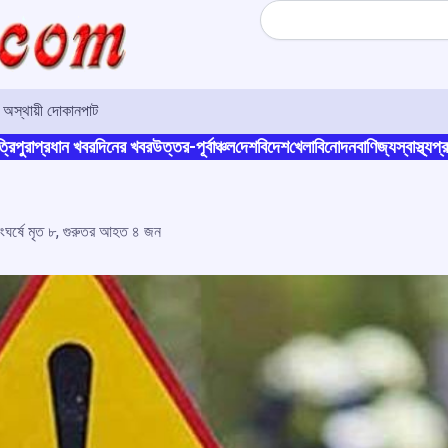
Search
 অস্থায়ী দোকানপাট
্রিপুরা
প্রধান খবর
দিনের খবর
উত্তর-পূর্বাঞ্চল
দেশ
বিদেশ
খেলা
বিনোদন
বাণিজ্য
স্বাস্থ্য
প্র
সংঘর্ষে মৃত ৮, গুরুতর আহত ৪ জন