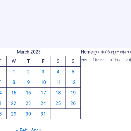
o
p
s
m
k
p
m
March 2023
Home
মুখ্য খবর
ত্রিপুরা
প্রধান খ
খেলা
বিনোদন
বাণিজ্য
স্বা
T
W
T
F
S
S
1
2
3
4
5
7
8
9
10
11
12
4
15
16
17
18
19
1
22
23
24
25
26
8
29
30
31
« Feb
Apr »