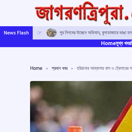
Skip
to
content
পুর নিগমের উচ্ছেদ অভিযান, বুলডোজারে ভাঙা হল
News Flash
Home
মুখ্য খবর
ত
Home
প্রধান খবর
হরিয়ানার আম্বালায় বাস ও ট্রেলারের 