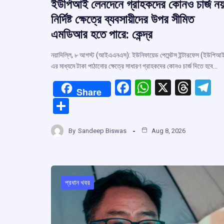
ইউপিআই লেনদেনে গ্রাহকদের কোনও চার্জ নয়
নির্দিষ্ট ক্ষেত্রে ব্যবসায়ীদের উপর সীমিত
এমডিআর হতে পারে: কেন্দ্র
নয়াদিল্লি, ৮ আগস্ট (আইএএনএস): ইউনিফায়েড পেমেন্টস ইন্টারফেস (ইউপিআ
এর মাধ্যমে টাকা পাঠানোর ক্ষেত্রে সাধারণ গ্রাহকদের কোনও চার্জ দিতে হবে…
F
W
X
T
T
Share
a
h
hr
el
S
ce
at
e
e
h
b
s
a
g
By
Sandeep Biswas
Aug 8, 2026
ar
o
A
d
a
e
o
p
s
k
p
প্রধান খবর