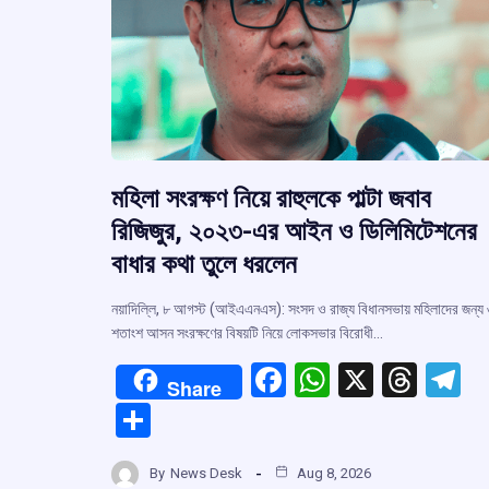
মহিলা সংরক্ষণ নিয়ে রাহুলকে পাল্টা জবাব
রিজিজুর, ২০২৩-এর আইন ও ডিলিমিটেশনের
বাধার কথা তুলে ধরলেন
নয়াদিল্লি, ৮ আগস্ট (আইএএনএস): সংসদ ও রাজ্য বিধানসভায় মহিলাদের জন্য
শতাংশ আসন সংরক্ষণের বিষয়টি নিয়ে লোকসভার বিরোধী…
F
W
X
T
T
Share
a
h
hr
el
S
ce
at
e
e
h
b
s
a
g
By
News Desk
Aug 8, 2026