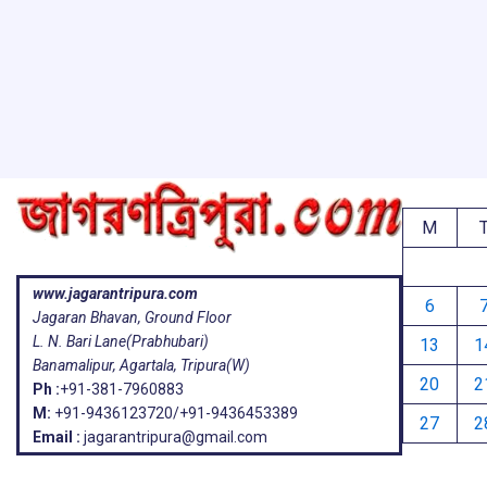
ar
o
A
d
a
e
o
p
s
k
p
M
www.jagarantripura.com
6
Jagaran Bhavan, Ground Floor
L. N. Bari Lane(Prabhubari)
13
1
Banamalipur, Agartala, Tripura(W)
20
2
Ph :
+91-381-7960883
M:
+91-9436123720/+91-9436453389
27
2
Email :
jagarantripura@gmail.com